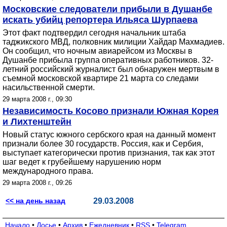
Московские следователи прибыли в Душанбе
искать убийц репортера Ильяса Шурпаева
Этот факт подтвердил сегодня начальник штаба
таджикского МВД, полковник милиции Хайдар Махмадиев.
Он сообщил, что ночным авиарейсом из Москвы в
Душанбе прибыла группа оперативных работников. 32-
летний российский журналист был обнаружен мертвым в
съемной московской квартире 21 марта со следами
насильственной смерти.
29 марта 2008 г., 09:30
Независимость Косово признали Южная Корея
и Лихтенштейн
Новый статус южного сербского края на данный момент
признали более 30 государств. Россия, как и Сербия,
выступает категорически против признания, так как этот
шаг ведет к грубейшему нарушению норм
международного права.
29 марта 2008 г., 09:26
<< на день назад
29.03.2008
Начало
•
Досье
•
Архив
•
Ежедневник
•
RSS
•
Telegram