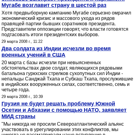
Мугабе возглавит страну в шестой раз
Хотя предвыборную кампанию Мугабе серьезно омрачил
экономический кризис и массового ухода из рядов
правящей партии бывших соратников президента.
Представители оппозиции говорят, что власти готовятся
подтасовать итоги президентских выборов.
29 марта 2008 г., 11:22
Два солдата из Индии исчезли во время
военных учений в США
20 марта с базы исчезли при невыясненных
обстоятельствах двое солдат, являющихся рядовыми
батальона гуркхских стрелков сухопутных сил Индии -
непальцы Санджай Тхапа и Субхаш Тхапа, прослужившие
в индийских вооруженных силах, соответственно, семь и
четыре года.
29 марта 2008 г., 10:39
Грузия не будет решать проблему Южной
Осетии и Абхазии с помощью НАТО, заявляет
МИД страны
"Мы никогда не просили Североатлантический альянс
участвовать в урегулировании этих конфликтов, мы
никогда не рассматривали наше вступление в