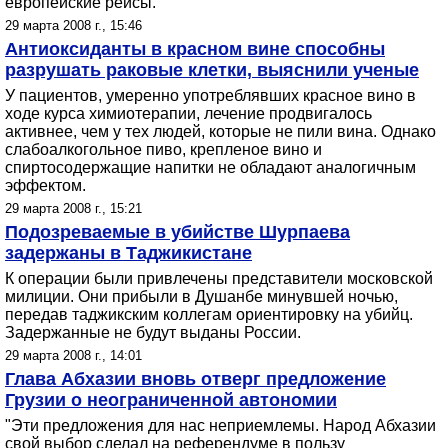
европейские рейсы.
29 марта 2008 г., 15:46
Антиоксиданты в красном вине способны
разрушать раковые клетки, выяснили ученые
У пациентов, умеренно употреблявших красное вино в
ходе курса химиотерапии, лечение продвигалось
активнее, чем у тех людей, которые не пили вина. Однако
слабоалкогольное пиво, крепленое вино и
спиртосодержащие напитки не обладают аналогичным
эффектом.
29 марта 2008 г., 15:21
Подозреваемые в убийстве Шурпаева
задержаны в Таджикистане
К операции были привлечены представители московской
милиции. Они прибыли в Душанбе минувшей ночью,
передав таджикским коллегам ориентировку на убийц.
Задержанные не будут выданы России.
29 марта 2008 г., 14:01
Глава Абхазии вновь отверг предложение
Грузии о неограниченной автономии
"Эти предложения для нас неприемлемы. Народ Абхазии
свой выбор сделал на референдуме в пользу