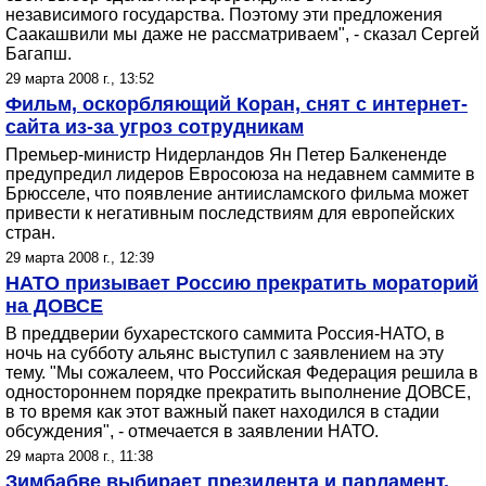
независимого государства. Поэтому эти предложения
Саакашвили мы даже не рассматриваем", - сказал Сергей
Багапш.
29 марта 2008 г., 13:52
Фильм, оскорбляющий Коран, снят с интернет-
сайта из-за угроз сотрудникам
Премьер-министр Нидерландов Ян Петер Балкененде
предупредил лидеров Евросоюза на недавнем саммите в
Брюсселе, что появление антиисламского фильма может
привести к негативным последствиям для европейских
стран.
29 марта 2008 г., 12:39
НАТО призывает Россию прекратить мораторий
на ДОВСЕ
В преддверии бухарестского саммита Россия-НАТО, в
ночь на субботу альянс выступил с заявлением на эту
тему. "Мы сожалеем, что Российская Федерация решила в
одностороннем порядке прекратить выполнение ДОВСЕ,
в то время как этот важный пакет находился в стадии
обсуждения", - отмечается в заявлении НАТО.
29 марта 2008 г., 11:38
Зимбабве выбирает президента и парламент.