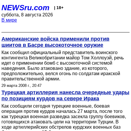
NEWSru.com
| 18+
суббота, 8 августа 2026
В мире
Американские войска применили против
шиитов в Басре высокоточное оружие
Как сообщил официальный представитель воинского
контингента Великобритании майор Том Холлоуэй, речь
идет о применении бомб с высокоточной системой
наведения. Было атаковано здание, из которого,
предположительно, велся огонь по солдатам иракской
правительственной армии.
29 марта 2008 г., 20:47
Турецкая артиллерия нанесла очередные удары
по позициям курдов на севере Ирака
Как сообщили сегодня турецкие военные, боевая
операция против курдов началась 27 марта, после того
как турецкая военная разведка засекла группу боевиков,
готовящихся атаковать цели на территории Турции. В
ходе артиллерийских обстрелов курдских военных баз