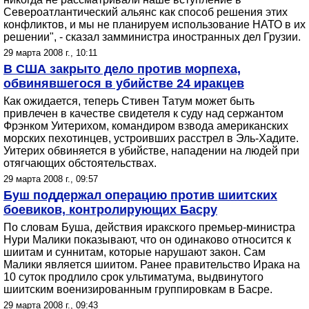
Североатлантический альянс как способ решения этих
конфликтов, и мы не планируем использование НАТО в их
решении", - сказал замминистра иностранных дел Грузии.
29 марта 2008 г., 10:11
В США закрыто дело против морпеха,
обвинявшегося в убийстве 24 иракцев
Как ожидается, теперь Стивен Татум может быть
привлечен в качестве свидетеля к суду над сержантом
Фрэнком Уитерихом, командиром взвода американских
морских пехотинцев, устроивших расстрел в Эль-Хадите.
Уитерих обвиняется в убийстве, нападении на людей при
отягчающих обстоятельствах.
29 марта 2008 г., 09:57
Буш поддержал операцию против шиитских
боевиков, контролирующих Басру
По словам Буша, действия иракского премьер-министра
Нури Малики показывают, что он одинаково относится к
шиитам и суннитам, которые нарушают закон. Сам
Малики является шиитом. Ранее правительство Ирака на
10 суток продлило срок ультиматума, выдвинутого
шиитским военизированным группировкам в Басре.
29 марта 2008 г., 09:43