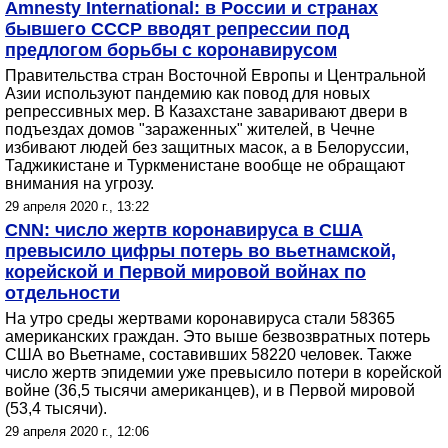
Amnesty International: в России и странах
бывшего СССР вводят репрессии под
предлогом борьбы с коронавирусом
Правительства стран Восточной Европы и Центральной
Азии используют пандемию как повод для новых
репрессивных мер. В Казахстане заваривают двери в
подъездах домов "зараженных" жителей, в Чечне
избивают людей без защитных масок, а в Белоруссии,
Таджикистане и Туркменистане вообще не обращают
внимания на угрозу.
29 апреля 2020 г., 13:22
CNN: число жертв коронавируса в США
превысило цифры потерь во вьетнамской,
корейской и Первой мировой войнах по
отдельности
На утро среды жертвами коронавируса стали 58365
американских граждан. Это выше безвозвратных потерь
США во Вьетнаме, составивших 58220 человек. Также
число жертв эпидемии уже превысило потери в корейской
войне (36,5 тысячи американцев), и в Первой мировой
(53,4 тысячи).
29 апреля 2020 г., 12:06