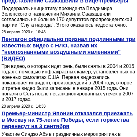
представление Саакашвили в вице-премьеры
Поддержать инициативу президента Владимира
Зеленского о назначении Михаила Саакашвили
согласились не больше 170 депутатов пропрезидентской
партии "Слуга народа". Этого оказалось недостаточно.
28 апреля 2020 г., 16:48
Пентагон официально признал подлинными три
известных видео с НЛО, назвав их
"неопознанными воздушными явлениями"
(ВИДЕО)
Три видео, о которых идет речь, были сняты в 2004 и 2015
годах с помощью инфракрасных камер, установленных на
военных самолетах США. Первая видеозапись
показывает инцидент, произошедший в 2004 году, второе
и третье видео были записаны в январе 2015 года. Они
попали в Сеть после несанкционированных утечек в 2007
и 2017 годах.
28 апреля 2020 г., 14:33
Премьер-министр Японии отказался приезжать
в Москву на 75-летие Победы, если торжества
перенесут на 3 сентября
Участие Синдзо Абэ в праздничных мероприятиях в