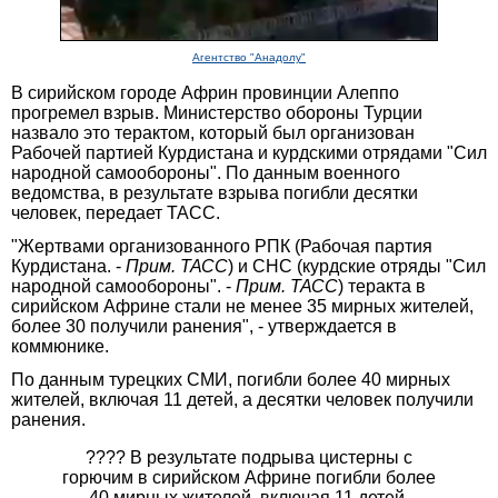
Агентство "Анадолу"
В сирийском городе Африн провинции Алеппо
прогремел взрыв. Министерство обороны Турции
назвало это терактом, который был организован
Рабочей партией Курдистана и курдскими отрядами "Сил
народной самообороны". По данным военного
ведомства, в результате взрыва погибли десятки
человек, передает ТАСС.
"Жертвами организованного РПК (Рабочая партия
Курдистана. -
Прим. ТАСС
) и СНС (курдские отряды "Сил
народной самообороны". -
Прим. ТАСС
) теракта в
сирийском Африне стали не менее 35 мирных жителей,
более 30 получили ранения", - утверждается в
коммюнике.
По данным турецких СМИ, погибли более 40 мирных
жителей, включая 11 детей, а десятки человек получили
ранения.
???? В результате подрыва цистерны с
горючим в сирийском Африне погибли более
40 мирных жителей, включая 11 детей,