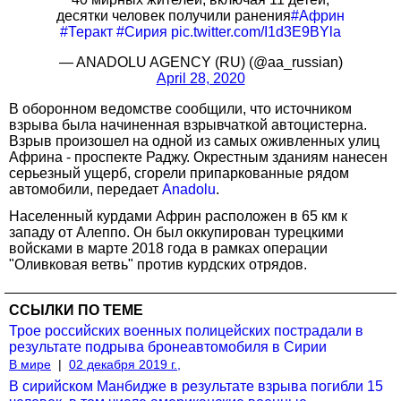
десятки человек получили ранения
#Африн
#Теракт
#Сирия
pic.twitter.com/I1d3E9BYla
— ANADOLU AGENCY (RU) (@aa_russian)
April 28, 2020
В оборонном ведомстве сообщили, что источником
взрыва была начиненная взрывчаткой автоцистерна.
Взрыв произошел на одной из самых оживленных улиц
Африна - проспекте Раджу. Окрестным зданиям нанесен
серьезный ущерб, сгорели припаркованные рядом
автомобили, передает
Anadolu
.
Населенный курдами Африн расположен в 65 км к
западу от Алеппо. Он был оккупирован турецкими
войсками в марте 2018 года в рамках операции
"Оливковая ветвь" против курдских отрядов.
ССЫЛКИ ПО ТЕМЕ
Трое российских военных полицейских пострадали в
результате подрыва бронеавтомобиля в Сирии
В мире
|
02 декабря 2019 г.,
В сирийском Манбидже в результате взрыва погибли 15