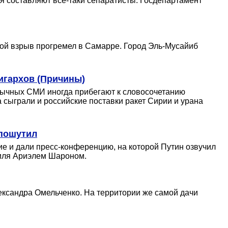
я составляют всё-таки сепаратисты. Госдепартамент
угой взрыв прогремел в Самарре. Город Эль-Мусайиб
игархов (Причины)
язычных СМИ иногда прибегают к словосочетанию
а сыграли и российские поставки ракет Сирии и урана
 пошутил
е и дали пресс-конференцию, на которой Путин озвучил
аиля Ариэлем Шароном.
ксандра Омельченко. На территории же самой дачи