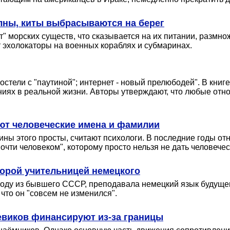
лны, киты выбрасываются на берег
ет" морских существ, что сказывается на их питании, размн
т эхолокаторы на военных кораблях и субмаринах.
стели с "паутиной"; интернет - новый прелюбодей". В книг
ниях в реальной жизни. Авторы утверждают, что любые отн
ают человеческие имена и фамилии
ны этого просты, считают психологи. В последние годы от
чти человеком", которому просто нельзя не дать человечес
торой учительницей немецкого
году из бывшего СССР, преподавала немецкий язык будущем
 что он "совсем не изменился".
евиков финансируют из-за границы