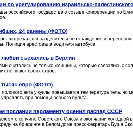
ии по урегулированию израильско-палестинског
вы российского государства о созыве конференции по Бл
ое.
гибших, 24 ранены (ФОТО)
ости врезался в разделительное ограждение и перевернулс
ы. Полиция арестовала водителя автобуса.
 любви съехались в Берлин
ями считались не только женщины, которые связались с со
их не знают своих отцов.
7 тысяч евро (ФОТО)
 полового акта у куклы повышается температура тела, но ме
 управлять при помощи особого пульта.
оем послании парламенту оценил распад СССР
сожалеем о кончине Советского Союза и окончании холодной
 среду на брифинге в Белом доме пресс-секретарь Буша Ско