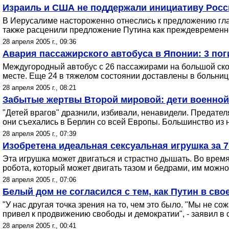
Израиль и США не поддержали инициативу Росс
В Иерусалиме настороженно отнеслись к предложению гла
также расценили предложение Путина как преждевременн
28 апреля 2005 г., 09:36
Авария пассажирского автобуса в Японии: 3 по
Междугородный автобус с 26 пассажирами на большой скор
месте. Еще 24 в тяжелом состоянии доставлены в больниц
28 апреля 2005 г., 08:21
Забытые жертвы Второй мировой: дети военной
"Детей врагов" дразнили, избивали, ненавидели. Предател
они съехались в Берлин со всей Европы. Большинство из н
28 апреля 2005 г., 07:39
Изобретена идеальная сексуальная игрушка за 
Эта игрушка может двигаться и страстно дышать. Во время
робота, который может двигать тазом и бедрами, им можно
28 апреля 2005 г., 07:06
Белый дом не согласился с тем, как Путин в св
"У нас другая точка зрения на то, чем это было. "Мы не 
привел к продвижению свободы и демократии", - заявил в
28 апреля 2005 г., 00:41