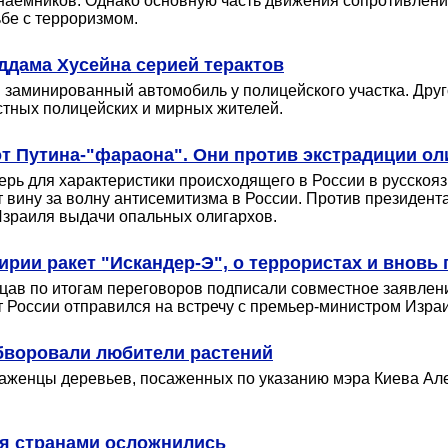
 наёмников. Однако основную часть движения сопротивлени
ьбе с терроризмом.
ддама Хусейна серией терактов
ан заминированный автомобиль у полицейского участка. Др
стных полицейских и мирных жителей.
т Путина-"фараона". Они против экстрадиции ол
ерь для характеристики происходящего в России в русско
т вину за волну антисемитизма в России. Против президент
 Израиля выдачи опальных олигархов.
Сирии ракет "Искандер-Э", о террористах и вновь
ав по итогам переговоров подписали совместное заявлени
нт России отправился на встречу с премьер-министром Изр
бворовали любители растений
аженцы деревьев, посаженных по указанию мэра Киева Але
мя странами осложнились