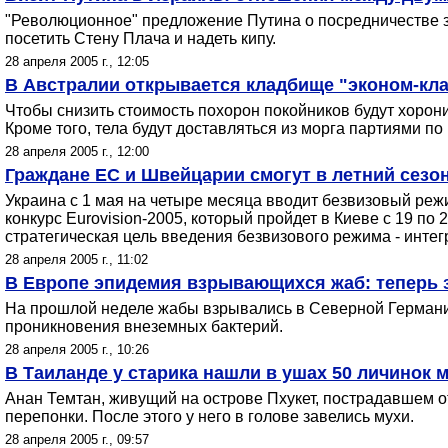
"Революционное" предложение Путина о посредничестве з
посетить Стену Плача и надеть кипу.
28 апреля 2005 г., 12:05
В Австралии открывается кладбище "эконом-клас
Чтобы снизить стоимость похорон покойников будут хорони
Кроме того, тела будут доставляться из морга партиями по 
28 апреля 2005 г., 12:00
Граждане ЕС и Швейцарии смогут в летний сезон
Украина с 1 мая на четыре месяца вводит безвизовый ре
конкурс Eurovision-2005, который пройдет в Киеве с 19 по
стратегическая цель введения безвизового режима - инте
28 апреля 2005 г., 11:02
В Европе эпидемия взрывающихся жаб: теперь 
На прошлой неделе жабы взрывались в Северной Германии,
проникновения внеземных бактерий.
28 апреля 2005 г., 10:26
В Таиланде у старика нашли в ушах 50 личинок 
Анан Темтан, живущий на острове Пхукет, пострадавшем о
перепонки. После этого у него в голове завелись мухи.
28 апреля 2005 г., 09:57