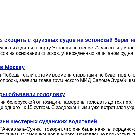
 сходить с круизных судов на эстонский берег н
удно находится в порту Эстонии не менее 72 часов, и у ин
 часов на основании списков, утвержденных капитаном судн
 в Москву
я Победы, если к этому времени сторонами не будет подгот
е вопросы, заявила глава грузинского МИД Саломе Зурабишв
ры объявили голодовку
и белорусской оппозиции, намерены голодать до тех пор, п
е одного - к 15 суткам. С задержанными уже встретился укр
зни шестерых суданских водителей
"Ансар аль-Сунна", говорят, что они были наняты иорданс
отающим на американцев в Ираке, немедленно прекратить д