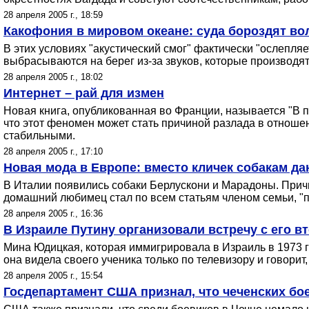
28 апреля 2005 г., 18:59
Какофония в мировом океане: суда бороздят во
В этих условиях "акустический смог" фактически "ослепля
выбрасываются на берег из-за звуков, которые производя
28 апреля 2005 г., 18:02
Интернет – рай для измен
Новая книга, опубликованная во Франции, называется "В по
что этот феномен может стать причиной разлада в отноше
стабильными.
28 апреля 2005 г., 17:10
Новая мода в Европе: вместо кличек собакам д
В Италии появились собаки Берлускони и Марадоны. Причи
домашний любимец стал по всем статьям членом семьи, "по
28 апреля 2005 г., 16:36
В Израиле Путину организовали встречу с его в
Мина Юдицкая, которая иммигрировала в Израиль в 1973 
она видела своего ученика только по телевизору и говорит,
28 апреля 2005 г., 15:54
Госдепартамент США признал, что чеченских бо