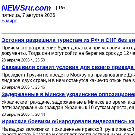
NEWSru.com
| 18+
пятница, 7 августа 2026
В мире
Эстония разрешила туристам из РФ и СНГ без виз
Причем это разрешение будет даваться при условии, что с
документы. Тогда они могут сойти на берег на срок до 12
28 апреля 2005 г., 23:50
Саакашвили ставит условия для своего приезда
Президент Грузии не поедет в Москву на празднование Дн
лидеров двух стран, и в нем останутся какие-то открыты
28 апреля 2005 г., 23:46
Задержанные в Минске украинские оппозиционе
Украинские граждане, задержанные в Минске во время акци
пяти задержанных граждан Украины к 10 суткам ареста, ещ
28 апреля 2005 г., 20:44
Иракские боевики обнародовали видеозапись ка
На кадрах заложники, похищенные иракской группировкой 
окрестностях Багдада и советуют соотечественникам, раб