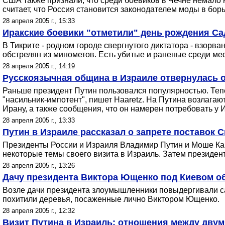
США также признали, что среди боевиков в Чечне немало
считает, что Россия становится законодателем моды в бор
28 апреля 2005 г., 15:33
Иракские боевики "отметили" день рождения Са
В Тикрите - родном городе свергнутого диктатора - взорв
обстрелян из минометов. Есть убитые и раненые среди ме
28 апреля 2005 г., 14:19
Русскоязычная община в Израиле отвернулась о
Раньше президент Путин пользовался популярностью. Теп
"насильник-импотент", пишет Haaretz. На Путина возлагаю
Ирану, а также сообщения, что он намерен потребовать у
28 апреля 2005 г., 13:33
Путин в Израиле рассказал о запрете поставок 
Президенты России и Израиля Владимир Путин и Моше Кац
некоторые темы своего визита в Израиль. Затем президе
28 апреля 2005 г., 13:26
Дачу президента Виктора Ющенко под Киевом о
Возле дачи президента злоумышленники повыдергивали с
похитили деревья, посаженные лично Виктором Ющенко.
28 апреля 2005 г., 12:32
Визит Путина в Израиль: отношения между дву