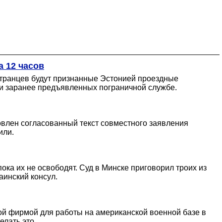
а 12 часов
остранцев будут признанные Эстонией проездные
а и заранее предъявленных пограничной службе.
овлен согласованный текст совместного заявления
или.
ока их не освободят. Суд в Минске приговорил троих из
аинский консул.
кой фирмой для работы на американской военной базе в
елать это.