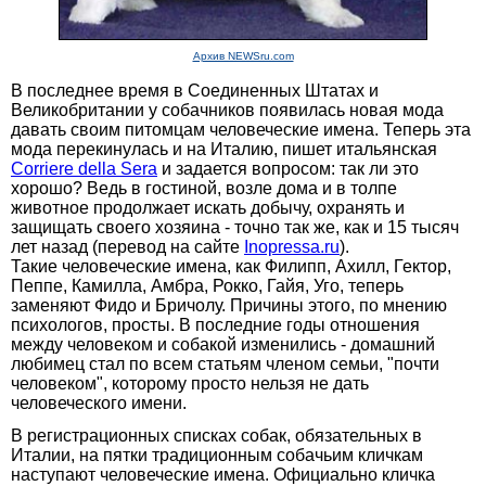
Архив NEWSru.com
В последнее время в Соединенных Штатах и
Великобритании у собачников появилась новая мода
давать своим питомцам человеческие имена. Теперь эта
мода перекинулась и на Италию, пишет итальянская
Corriere della Sera
и задается вопросом: так ли это
хорошо? Ведь в гостиной, возле дома и в толпе
животное продолжает искать добычу, охранять и
защищать своего хозяина - точно так же, как и 15 тысяч
лет назад (перевод на сайте
Inopressa.ru
).
Такие человеческие имена, как Филипп, Ахилл, Гектор,
Пеппе, Камилла, Амбра, Рокко, Гайя, Уго, теперь
заменяют Фидо и Бричолу. Причины этого, по мнению
психологов, просты. В последние годы отношения
между человеком и собакой изменились - домашний
любимец стал по всем статьям членом семьи, "почти
человеком", которому просто нельзя не дать
человеческого имени.
В регистрационных списках собак, обязательных в
Италии, на пятки традиционным собачьим кличкам
наступают человеческие имена. Официально кличка