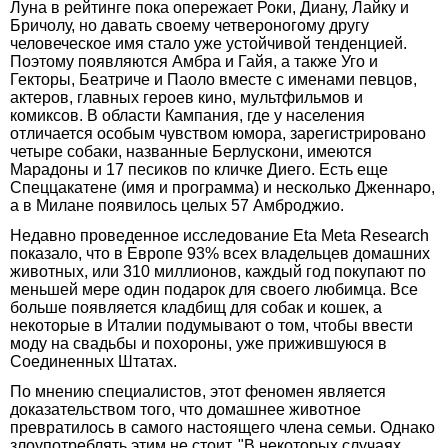
Луна в рейтинге пока опережает Роки, Диану, Лайку и
Бричолу, но давать своему четвероногому другу
человеческое имя стало уже устойчивой тенденцией.
Поэтому появляются Амбра и Гайя, а также Уго и
Гекторы, Беатриче и Паоло вместе с именами певцов,
актеров, главных героев кино, мультфильмов и
комиксов. В области Кампания, где у населения
отличается особым чувством юмора, зарегистрировано
четыре собаки, названные Берлускони, имеются
Марадоны и 17 песиков по кличке Диего. Есть еще
Спеццакатене (имя и программа) и несколько Дженнаро,
а в Милане появилось целых 57 Амброджио.
Недавно проведенное исследование Eta Meta Research
показало, что в Европе 93% всех владельцев домашних
животных, или 310 миллионов, каждый год покупают по
меньшей мере один подарок для своего любимца. Все
больше появляется кладбищ для собак и кошек, а
некоторые в Италии подумывают о том, чтобы ввести
моду на свадьбы и похороны, уже прижившуюся в
Соединенных Штатах.
По мнению специалистов, этот феномен является
доказательством того, что домашнее животное
превратилось в самого настоящего члена семьи. Однако
злоупотреблять этим не стоит. "В некоторых случаях