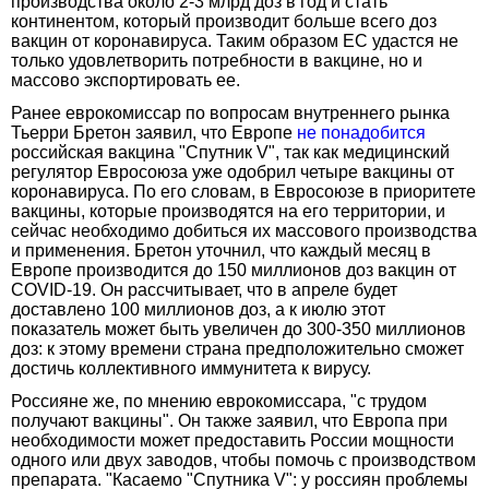
производства около 2-3 млрд доз в год и стать
континентом, который производит больше всего доз
вакцин от коронавируса. Таким образом ЕС удастся не
только удовлетворить потребности в вакцине, но и
массово экспортировать ее.
Ранее еврокомиссар по вопросам внутреннего рынка
Тьерри Бретон заявил, что Европе
не понадобится
российская вакцина "Спутник V", так как медицинский
регулятор Евросоюза уже одобрил четыре вакцины от
коронавируса. По его словам, в Евросоюзе в приоритете
вакцины, которые производятся на его территории, и
сейчас необходимо добиться их массового производства
и применения. Бретон уточнил, что каждый месяц в
Европе производится до 150 миллионов доз вакцин от
COVID-19. Он рассчитывает, что в апреле будет
доставлено 100 миллионов доз, а к июлю этот
показатель может быть увеличен до 300-350 миллионов
доз: к этому времени страна предположительно сможет
достичь коллективного иммунитета к вирусу.
Россияне же, по мнению еврокомиссара, "с трудом
получают вакцины". Он также заявил, что Европа при
необходимости может предоставить России мощности
одного или двух заводов, чтобы помочь с производством
препарата. "Касаемо "Спутника V": у россиян проблемы