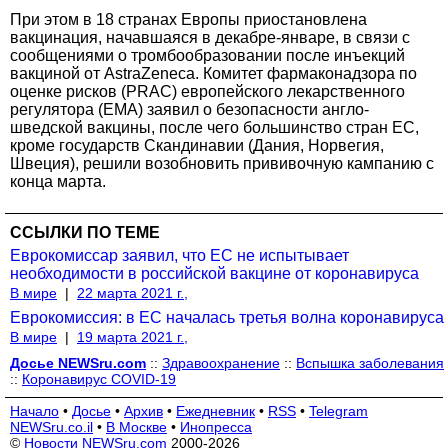
При этом в 18 странах Европы приостановлена
вакцинация, начавшаяся в декабре-январе, в связи с
сообщениями о тромбообразовании после инъекций
вакциной от AstraZeneca. Комитет фармаконадзора по
оценке рисков (PRAC) европейского лекарственного
регулятора (ЕМА) заявил о безопасности англо-
шведской вакцины, после чего большинство стран ЕС,
кроме государств Скандинавии (Дания, Норвегия,
Швеция), решили возобновить прививочную кампанию с
конца марта.
ССЫЛКИ ПО ТЕМЕ
Еврокомиссар заявил, что ЕС не испытывает
необходимости в российской вакцине от коронавируса
В мире
|
22 марта 2021 г.,
Еврокомиссия: в ЕС началась третья волна коронавируса
В мире
|
19 марта 2021 г.,
Досье NEWSru.com
::
Здравоохранение
::
Вспышка заболевания
::
Коронавирус COVID-19
Начало
•
Досье
•
Архив
•
Ежедневник
•
RSS
•
Telegram
NEWSru.co.il
•
В Москве
•
Инопресса
©
Новости NEWSru.com
2000-2026