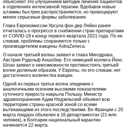
объясняют это улучшением методик лечения пациентов
в отделениях интенсивной терапии. Вдобавок новые
штаммы быстрее распространяются, но провоцируют
менее серьезные формы заболевания.
Глава Еврокомиссии Урсула фон дер Ляйен ранее
отчиталась о прогрессе в снабжении стран препаратами
от COIVID-19 к концу первого квартала 2021 года. По ее
словам, проблемы сохраняются только с
производителем вакцины AstraZeneca.
О начале третьей волны заявил и глава Минздрава
Австрии Рудольф Аншобер. Его немецкий коллега Йенс
Шпан заявил о невозможности противостоять третьей
волне должным образом. У Европы, по его словам, нет
достаточного количества вакцин.
Одной из первых третья волна эпидемии с
аналогичными осенним высокими показателями
суточного прироста накрыла Польшу. Министр
здравоохранения Адам Недзельский объявил всю
территорию страны красной зоной со всеми
вытекающими из этого последствиями. Во Франции с 20
марта локдаун объявлен в 16 департаментах (21 млн
человек), в Болгарии национальный карантин
начинается 22 марта.