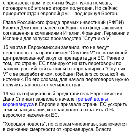
с производством, и если им будет нужна помощь,
поговорим об этом во втором полугодии. Но сейчас
приоритет отдан европейцам", - подчеркнул Бретон.
Глава Российского фонда прямых инвестиций (РФПИ)
Кирилл Дмитриев ранее сообщил, что фонд заключил
соглашения в компаниями Италии, Франции, Германии и
Испании для запуска производства "Спутника V".
15 марта в Еврокомиссии заявили, что не ведут
переговоры с разработчиком "Спутник V" по возможной
централизованной закупке препарата для ЕС. Ранее о
том, что страны ЕС планируют начать переговоры по
закупке российской вакцины от коронавируса "Спутник
V" с ее разработчиком, сообщил Reuters со ссылкой на
источник. По его словам, для начала переговоров нужно
получить запросы от четырех стран.
19 марта официальный представитель Еврокомиссии
Дана Спинант заявила о начале
третьей волны
коронавируса
в Европе и призвала страны ЕС ускорить
темпы вакцинации, которая должна охватить 70%
взрослого населения ЕС.
"Хорошая новость", по словам чиновницы, заключается
в снижении смертности от коронавируса. Власти