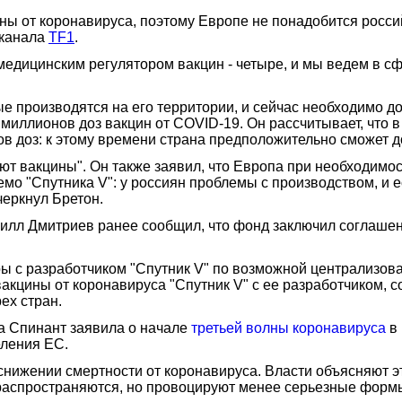
ы от коронавируса, поэтому Европе не понадобится россий
еканала
TF1
.
 медицинским регулятором вакцин - четыре, и мы ведем в с
ые производятся на его территории, и сейчас необходимо д
миллионов доз вакцин от COVID-19. Он рассчитывает, что в
ов доз: к этому времени страна предположительно сможет до
ют вакцины". Он также заявил, что Европа при необходимо
емо "Спутника V": у россиян проблемы с производством, и 
черкнул Бретон.
илл Дмитриев ранее сообщил, что фонд заключил соглашен
ры с разработчиком "Спутник V" по возможной централизова
кцины от коронавируса "Спутник V" с ее разработчиком, со
ех стран.
а Спинант заявила о начале
третьей волны коронавируса
в 
еления ЕС.
 снижении смертности от коронавируса. Власти объясняют 
распространяются, но провоцируют менее серьезные форм