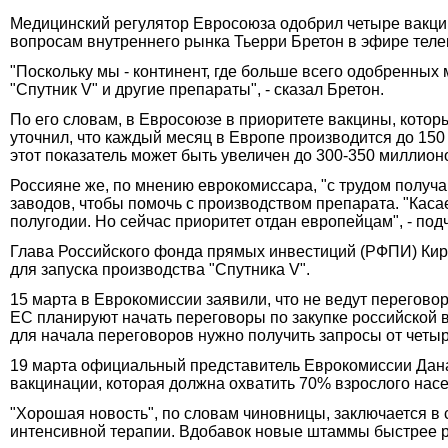
Медицинский регулятор Евросоюза одобрил четыре вакцин
вопросам внутреннего рынка Тьерри Бретон в эфире тел
"Поскольку мы - континент, где больше всего одобренных
"Спутник V" и другие препараты", - сказал Бретон.
По его словам, в Евросоюзе в приоритете вакцины, котор
уточнил, что каждый месяц в Европе производится до 150 
этот показатель может быть увеличен до 300-350 миллион
Россияне же, по мнению еврокомиссара, "с трудом получа
заводов, чтобы помочь с производством препарата. "Каса
полугодии. Но сейчас приоритет отдан европейцам", - под
Глава Российского фонда прямых инвестиций (РФПИ) Кир
для запуска производства "Спутника V".
15 марта в Еврокомиссии заявили, что не ведут перегово
ЕС планируют начать переговоры по закупке российской ва
для начала переговоров нужно получить запросы от четыр
19 марта официальный представитель Еврокомиссии Дан
вакцинации, которая должна охватить 70% взрослого нас
"Хорошая новость", по словам чиновницы, заключается в
интенсивной терапии. Вдобавок новые штаммы быстрее 