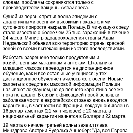
словам, проблемы сохраняются только с
производителем вакцины AstraZeneca.
Одной из первых третья волна эпидемии с
аналогичными осенним высокими показателями
суточного прироста накрыла Польшу. В минувшую среду
стало известно о более чем 25 тыс. заражений в течение
24 часов. Министр здравоохранения страны Адам
Недзельский объявил всю территорию страны красной
зоной со всеми вытекающими из этого последствиями.
Работать разрешено только продуктовым и
хозяйственным магазинам и аптекам. Школьники
младших классов переводятся на дистанционное
обучение, как и все остальные учащиеся: у тех
дистанционное обучение началось же с осени. Новые
запреты в средствах массовой информации Польши
называют локдауном, но до полного карантина все же
пока не дошло. В связи с фиксацией новой вспышки
заболеваемости в европейских странах вновь вводятся
карантины, в частности во Франции, локдаун объявлен в
16 департаментах (21 млн человек) с 20 марта, а
национальный карантин начнется в Болгарии 22 марта.
19 марта о начале третьей волны заявил глава
Минздрава Австрии Рудольф Аншобер: "Да, вся Европа