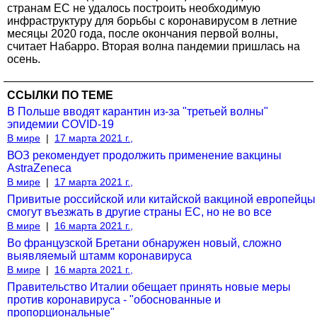
странам ЕС не удалось построить необходимую
инфраструктуру для борьбы с коронавирусом в летние
месяцы 2020 года, после окончания первой волны,
считает Набарро. Вторая волна пандемии пришлась на
осень.
ССЫЛКИ ПО ТЕМЕ
В Польше вводят карантин из-за "третьей волны"
эпидемии COVID-19
В мире
|
17 марта 2021 г.,
ВОЗ рекомендует продолжить применение вакцины
AstraZeneca
В мире
|
17 марта 2021 г.,
Привитые российской или китайской вакциной европейцы
смогут въезжать в другие страны ЕС, но не во все
В мире
|
16 марта 2021 г.,
Во французской Бретани обнаружен новый, сложно
выявляемый штамм коронавируса
В мире
|
16 марта 2021 г.,
Правительство Италии обещает принять новые меры
против коронавируса - "обоснованные и
пропорциональные"