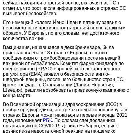
сейчас находится в третьей волне, включая нас". Он
отметил, что рост числа инфицированных в странах ЕС
вызывает беспокойство.
Его немецкий коллега Йенс Шпан в пятницу заявил о
невозможности противостоять третьей волне должным
образом. У Европы, по его словам, нет достаточного
количества вакцин.
Вакцинация, начавшаяся в декабре-январе, была
приостановлена в 18 странах Европы в связи с
сообщениями о тромбообразовании после инъекций
вакциной от AstraZeneca. Комитет фармаконадзора по
оценке рисков (PRAC) европейского лекарственного
регулятора (ЕМА) заявил о безопасности англо-
шведской вакцины, после чего большинство стран ЕС,
кроме государств Скандинавии (Дания, Норвегия,
Швеция), решили возобновить прививочную кампанию с
конца марта.
Во Всемирной организации здравоохранения (ВОЗ) в
ноябре предупредили, что третья волна коронавируса в
странах Европы может начаться в первые месяцы 2021
года, напоминает
РБК
. По словам спецпосланника
организации по COVID-19 Дэвида Набарро, ее риск
возник из-за недостаточной реакции на пандемию: