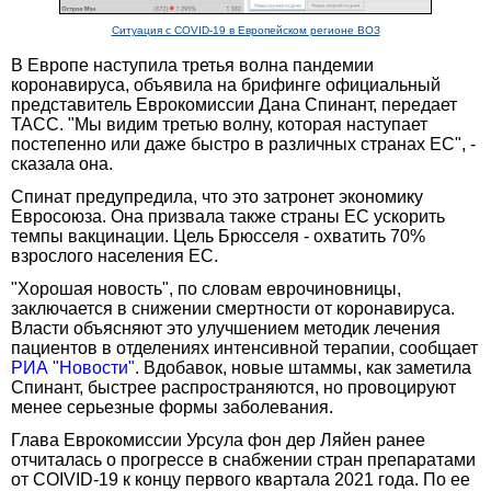
Ситуация с COVID-19 в Европейском регионе ВОЗ
В Европе наступила третья волна пандемии
коронавируса, объявила на брифинге официальный
представитель Еврокомиссии Дана Спинант, передает
ТАСС. "Мы видим третью волну, которая наступает
постепенно или даже быстро в различных странах ЕС", -
сказала она.
Спинат предупредила, что это затронет экономику
Евросоюза. Она призвала также страны ЕС ускорить
темпы вакцинации. Цель Брюсселя - охватить 70%
взрослого населения ЕС.
"Хорошая новость", по словам еврочиновницы,
заключается в снижении смертности от коронавируса.
Власти объясняют это улучшением методик лечения
пациентов в отделениях интенсивной терапии, сообщает
РИА "Новости"
. Вдобавок, новые штаммы, как заметила
Спинант, быстрее распространяются, но провоцируют
менее серьезные формы заболевания.
Глава Еврокомиссии Урсула фон дер Ляйен ранее
отчиталась о прогрессе в снабжении стран препаратами
от COIVID-19 к концу первого квартала 2021 года. По ее