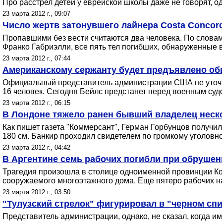
Про расстрел детей у еврейской школы даже не говорят, 
23 марта 2012 г., 09:07
Число жертв затонувшего лайнера Costa Concord
Пропавшими без вести считаются два человека. По слова
Франко Габриэлли, все пять тел погибших, обнаруженные в 
23 марта 2012 г., 07:44
Американскому сержанту будет предъявлено обв
Официальный представитель администрации США не уточни
16 человек. Сегодня Бейлс предстанет перед военным судо
23 марта 2012 г., 06:15
В Лондоне тяжело ранен бывший владелец неск
Как пишет газета "Коммерсант", Герман Горбунцов получил
180 см. Банкир проходил свидетелем по громкому уголовно
23 марта 2012 г., 04:42
В Аргентине семь рабочих погибли при обрушен
Трагедия произошла в столице одноименной провинции Ко
сооружаемого многоэтажного дома. Еще пятеро рабочих на
23 марта 2012 г., 03:50
"Тулузский стрелок" фигурировал в "черном сп
Представитель администрации, однако, не сказал, когда 