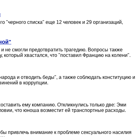
и
 "черного списка" еще 12 человек и 29 организаций,
ной"
к и не смогли предотвратить трагедию. Вопросы также
, который хвастался, что "поставил Францию на колени".
народа и отводить беды", а также соблюдать конституцию и
винений в коррупции.
оставить ему компанию. Откликнулись только две: Эми
словии, что юноша возместит ей транспортные расходы.
обы привлечь внимание к проблеме сексуального насилия