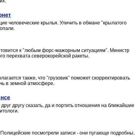
их.
рнет
ие человеческие крылья. Уличить в обмане "крылатого
попали.
готовится к "любым форс-мажорным ситуациям". Министр
го перехвата северокорейской ракеты.
лагается также, что "грузовик" поможет скорректировать
чь в земной атмосфере.
янсе
друг другу сказать, да и портить отношения на ближайшие
итологи.
 Полицейские посмотрели записи - они пугающе подробны.