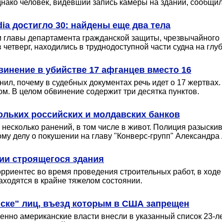
однако человек, видевший запись камеры на здании, сообщи
ia достигло 30: найдены еще два тела
м главы департамента гражданской защиты, чрезвычайного
четверг, находились в труднодоступной части судна на глуб
инение в убийстве 17 афганцев вместо 16
л, почему в судебных документах речь идет о 17 жертвах
м. В целом обвинение содержит три десятка пунктов.
ольких российских и молдавских банков
 несколько ранений, в том числе в живот. Полиция разыски
му делу о покушении на главу "Конверс-групп" Александра 
ии строящегося здания
рриентес во время проведения строительных работ, в ход
ходятся в крайне тяжелом состоянии.
иске" лиц, въезд которым в США запрещен
именно американские власти внесли в указанный список 23-