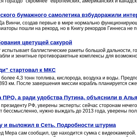
 гораздо "скромнее" европейских, американских и канадск
тского бумажного самолетика взбудоражили инте
Да Винчи, создав первые в мире нормально функционирующ
авиаторы пошли на рекорд, но в Книгу рекордов Гиннеса не 
бования цветущей сакурой
ДР испытывает баллистические ракеты большой дальности, 
рабли и зенитные противоракетные комплексы для возможно
ди" стартовал к МКС
более 4,3 тонн топлива, кислорода, воздуха и воды. Предпо
393 км. После завершения миссии корабль планируется сже
 ПРО, а ради удобства Путина, объяснили в Аль
президенту РФ, уверены эксперты: сейчас сторонам нечего 
ит бессмысленно, нужно выждать до 2013 года, уверены пол
ру и выложил в Сеть. Подробности штурма
д Мера сам сообщил, где находится сумка с видеокамерой.