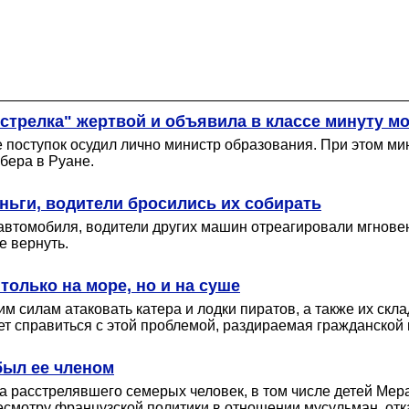
 стрелка" жертвой и объявила в классе минуту м
 поступок осудил лично министр образования. При этом мин
бера в Руане.
ньги, водители бросились их собирать
втомобиля, водители других машин отреагировали мгновенн
е вернуть.
только на море, но и на суше
силам атаковать катера и лодки пиратов, а также их скла
ет справиться с этой проблемой, раздираемая гражданской 
был ее членом
ла расстрелявшего семерых человек, в том числе детей М
смотру французской политики в отношении мусульман, отка