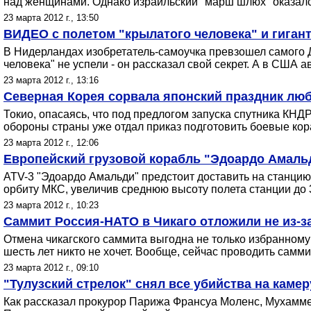
над женщинами. Однако израильский "марш шлюх" оказался
23 марта 2012 г., 13:50
ВИДЕО с полетом "крылатого человека" и гиган
В Нидерландах изобретатель-самоучка превзошел самого 
человека" не успели - он рассказал свой секрет. А в США 
23 марта 2012 г., 13:16
Северная Корея сорвала японский праздник лю
Токио, опасаясь, что под предлогом запуска спутника КН
обороны страны уже отдал приказ подготовить боевые ко
23 марта 2012 г., 12:06
Европейский грузовой корабль "Эдоардо Амаль
ATV-3 "Эдоардо Амальди" предстоит доставить на станцию 
орбиту МКС, увеличив среднюю высоту полета станции до 
23 марта 2012 г., 10:23
Саммит Россия-НАТО в Чикаго отложили не из-за
Отмена чикагского саммита выгодна не только избранному 
шесть лет никто не хочет. Вообще, сейчас проводить самм
23 марта 2012 г., 09:10
"Тулузский стрелок" снял все убийства на каме
Как рассказал прокурор Парижа Франсуа Моленс, Мухамме