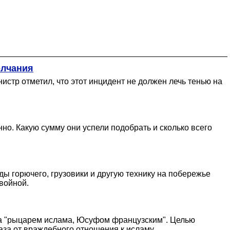
олчания
истр отметил, что этот инцидент не должен лечь тенью на
о. Какую сумму они успели подобрать и сколько всего
ды горючего, грузовики и другую технику на побережье
войной.
ера "рыцарем ислама, Юсуфом французским". Целью
за от враждебного отношения к исламу.