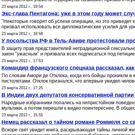
23 марта 2012 г., 19:54
Экс-глава Пентагона: уже в этом году может слу
"Некоторые говорят об успехе операции, но это приведет
призвал использовать все дипломатические усилия для ур
23 марта 2012 г., 18:58
У посольства РФ в Тель-Авиве протестовали пр
В защиту прав представителей нетрадиционной сексуальн
закон "ужасным" и призвала всех подписаться под петицие
23 марта 2012 г., 17:53
Командир французского спецназа рассказал, как
По словам Амори де Отклока, когда его бойцы проникли в
пистолетами. Отклок признался, что впервые увидел челов
23 марта 2012 г., 17:25
В Индии двух депутатов консервативной партии
Народные избранники попались на непристойном поведени
мультики, а потом перешли к видео поинтереснее. В общес
23 марта 2012 г., 15:55
Немец рассказал о тайном романе Роммеля со с
Вскоре свет увидит книга, раскрывающая тайны личной жи