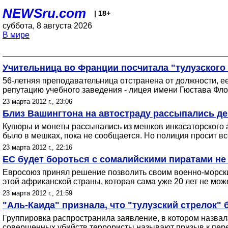
NEWSru.com
| 18+
суббота, 8 августа 2026
В мире
Учительница во Франции посчитала "тулузского
56-летняя преподавательница отстранена от должности, ее
репутацию учебного заведения - лицея имени Гюстава Фло
23 марта 2012 г., 23:06
Близ Вашингтона на автостраду рассыпались де
Купюры и монеты рассыпались из мешков инкасаторского а
было в мешках, пока не сообщается. Но полиция просит вс
23 марта 2012 г., 22:16
ЕС будет бороться с сомалийскими пиратами не 
Евросоюз принял решение позволить своим военно-морским 
этой африканской страны, которая сама уже 20 лет не мож
23 марта 2012 г., 21:59
"Аль-Каида" признала, что "тулузский стрелок" 
Группировка распространила заявление, в котором назва
совершенных убийств террористы называют призыв к пере