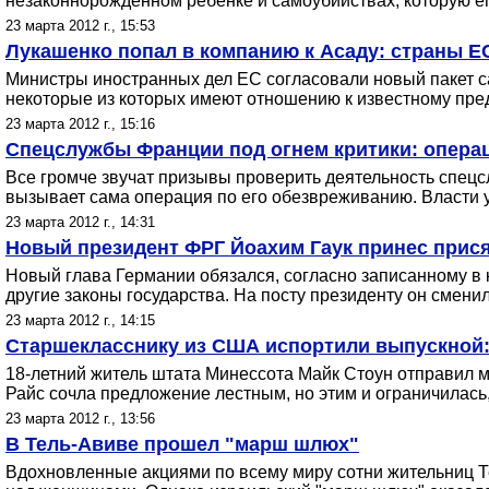
незаконнорожденном ребенке и самоубийствах, которую ег
23 марта 2012 г., 15:53
Лукашенко попал в компанию к Асаду: страны Е
Министры иностранных дел ЕС согласовали новый пакет са
некоторые из которых имеют отношению к известному пр
23 марта 2012 г., 15:16
Спецслужбы Франции под огнем критики: операц
Все громче звучат призывы проверить деятельность спецсл
вызывает сама операция по его обезвреживанию. Власти уп
23 марта 2012 г., 14:31
Новый президент ФРГ Йоахим Гаук принес прис
Новый глава Германии обязался, согласно записанному в к
другие законы государства. На посту президенту он смени
23 марта 2012 г., 14:15
Старшекласснику из США испортили выпускной:
18-летний житель штата Минессота Майк Стоун отправил м
Райс сочла предложение лестным, но этим и ограничилась,
23 марта 2012 г., 13:56
В Тель-Авиве прошел "марш шлюх"
Вдохновленные акциями по всему миру сотни жительниц Т