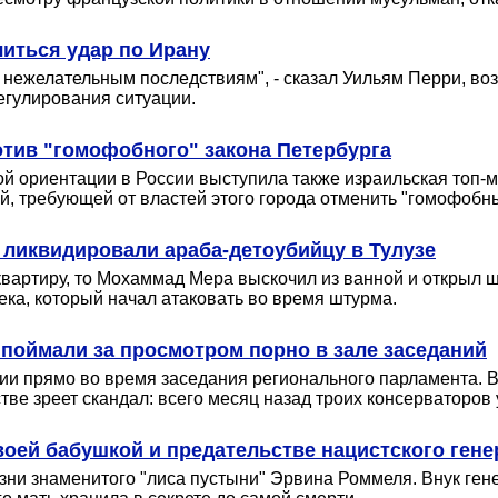
читься удар по Ирану
 к нежелательным последствиям", - сказал Уильям Перри, 
егулирования ситуации.
отив "гомофобного" закона Петербурга
ой ориентации в России выступила также израильская топ-
й, требующей от властей этого города отменить "гомофобны
 ликвидировали араба-детоубийцу в Тулузе
 квартиру, то Мохаммад Мера выскочил из ванной и открыл
ека, который начал атаковать во время штурма.
 поймали за просмотром порно в зале заседаний
и прямо во время заседания регионального парламента. Вм
тве зреет скандал: всего месяц назад троих консерваторов
воей бабушкой и предательстве нацистского гене
зни знаменитого "лиса пустыни" Эрвина Роммеля. Внук ген