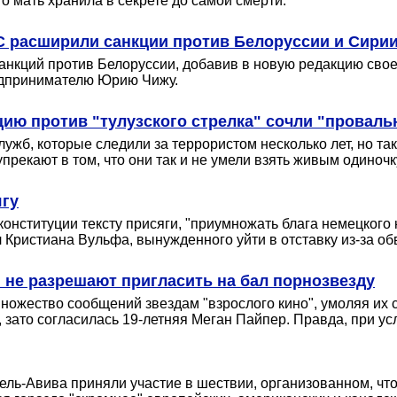
о мать хранила в секрете до самой смерти.
С расширили санкции против Белоруссии и Сири
нкций против Белоруссии, добавив в новую редакцию своего
едпринимателю Юрию Чижу.
ию против "тулузского стрелка" сочли "проваль
ужб, которые следили за террористом несколько лет, но та
рекают в том, что они так и не умели взять живым одиночку
ягу
онституции тексту присяги, "приумножать блага немецкого 
л Кристиана Вульфа, вынужденного уйти в отставку из-за об
 не разрешают пригласить на бал порнозвезду
ножество сообщений звездам "взрослого кино", умоляя их с
 зато согласилась 19-летняя Меган Пайпер. Правда, при у
ель-Авива приняли участие в шествии, организованном, чт