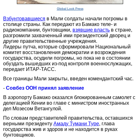
Global Look Press
Взбунтовавшиеся
в Мали солдаты начали погромы в
столице страны. Как передают из Бамако теле- и
радиокомпании, бунтовщики,
взявшие власть
в стране,
разгромили захваченный ими президентский дворец и
другие правительственные учреждения.
Лидеры путча, которые сформировали Национальный
комитет восстановления демократии и возрождения
государства, осудили погромы, но пока не в состоянии
обуздать вышедших из-под контроля военнослужащих,
передает ИТАР-ТАСС.
Все границы Мали закрыты, введен комендантский час.
-
Совбез ООН принял заявление
В аэропорту Бамако оказался блокированным самолет с
делегацией Кении во главе с министром иностранных
дел Мозесом Ветангулой.
По словам представителей правительства, оставшихся
верными президенту
Амаду Тумани Туре
, глава
государства жив и здоров и не находится в руках
бунтовщиков.