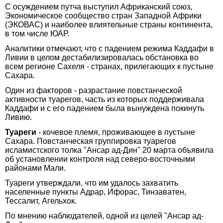
С осуждением путча выступил Африканский союз,
Экономическое сообщество стран Западной Африки
(ЭКОВАС) и наиболее влиятельные страны континента,
в том числе ЮАР.
Аналитики отмечают, что с падением режима Каддафи в
Ливии в целом дестабилизировалась обстановка во
всем регионе Сахеля - странах, прилегающих к пустыне
Сахара.
Один из факторов - разрастание повстанческой
активности туарегов, часть из которых поддерживала
Каддафи и с его падением была вынуждена покинуть
Ливию.
Туареги
- кочевое племя, проживающее в пустыне
Сахара. Повстанческая группировка туарегов
исламистского толка "Ансар ад-Дин" 20 марта объявила
об установлении контроля над северо-восточными
районами Мали.
Туареги утверждали, что им удалось захватить
населенные пункты Адрар, Ифорас, Тинзаватен,
Тессалит, Агельхок.
По мнению наблюдателей, одной из целей "Ансар ад-