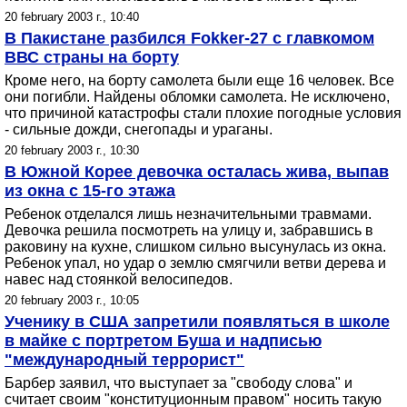
20 february 2003 г., 10:40
В Пакистане разбился Fokker-27 с главкомом
ВВС страны на борту
Кроме него, на борту самолета были еще 16 человек. Все
они погибли. Найдены обломки самолета. Не исключено,
что причиной катастрофы стали плохие погодные условия
- сильные дожди, снегопады и ураганы.
20 february 2003 г., 10:30
В Южной Корее девочка осталась жива, выпав
из окна с 15-го этажа
Ребенок отделался лишь незначительными травмами.
Девочка решила посмотреть на улицу и, забравшись в
раковину на кухне, слишком сильно высунулась из окна.
Ребенок упал, но удар о землю смягчили ветви дерева и
навес над стоянкой велосипедов.
20 february 2003 г., 10:05
Ученику в США запретили появляться в школе
в майке с портретом Буша и надписью
"международный террорист"
Барбер заявил, что выступает за "свободу слова" и
считает своим "конституционным правом" носить такую