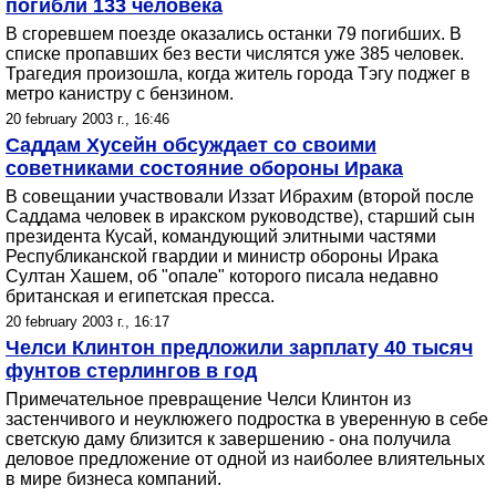
погибли 133 человека
В сгоревшем поезде оказались останки 79 погибших. В
списке пропавших без вести числятся уже 385 человек.
Трагедия произошла, когда житель города Тэгу поджег в
метро канистру с бензином.
20 february 2003 г., 16:46
Саддам Хусейн обсуждает со своими
советниками состояние обороны Ирака
В совещании участвовали Иззат Ибрахим (второй после
Саддама человек в иракском руководстве), старший сын
президента Кусай, командующий элитными частями
Республиканской гвардии и министр обороны Ирака
Султан Хашем, об "опале" которого писала недавно
британская и египетская пресса.
20 february 2003 г., 16:17
Челси Клинтон предложили зарплату 40 тысяч
фунтов стерлингов в год
Примечательное превращение Челси Клинтон из
застенчивого и неуклюжего подростка в уверенную в себе
светскую даму близится к завершению - она получила
деловое предложение от одной из наиболее влиятельных
в мире бизнеса компаний.