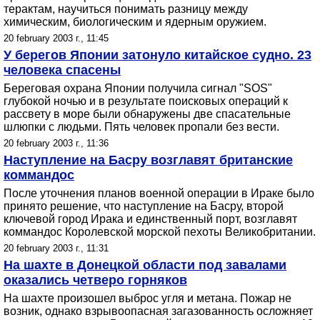
терактам, научиться понимать разницу между
химическим, биологическим и ядерным оружием.
20 february 2003 г., 11:45
У берегов Японии затонуло китайское судно. 23
человека спасены
Береговая охрана Японии получила сигнал "SOS"
глубокой ночью и в результате поисковых операций к
рассвету в море были обнаружены две спасательные
шлюпки с людьми. Пять человек пропали без вести.
20 february 2003 г., 11:36
Наступление на Басру возглавят британские
коммандос
После уточнения планов военной операции в Ираке было
принято решение, что наступление на Басру, второй
ключевой город Ирака и единственный порт, возглавят
коммандос Королевской морской пехоты Великобритании.
20 february 2003 г., 11:31
На шахте в Донецкой области под завалами
оказались четверо горняков
На шахте произошел выброс угля и метана. Пожар не
возник, однако взрывоопасная загазованность осложняет