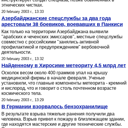
этнических чистках.
20 february 2003 г., 13:33
Азербайджанские спецслужбы за два года
арестовали 38 боевиков, воевавших в Панкиси
Как только на территории Азербайджана выявили
"арабских и чеченских эмиссаров", местные спецслужбы
совместно с российскими "занялись активной
профилактикой и предупреждением" вербовочной
деятельности.
20 february 2003 г., 13:32
Найденному в Хиросиме метеориту 4,5 млрд лет
Осколок весом около 400 граммов упал на крышу
медицинской фирмы в начале февраля. Ученые
установили, что главные компоненты метеорита - кремний
и кислород, что и говорит о столь почтенном возрасте
космического тела.
20 february 2003 г., 13:29
В Германии взорвалось бензохранилище
В результате взрыва тяжелые ранения получили два
человека. Взрыв привел к пожару в близлежащем здании,
где находятся мастерские и другие технические службы.