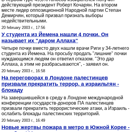
действующий президент Роберт Кочарян. На втором
месте лидер оппозиционной Народной партии Степан
Демирчян, который призвал признать выборы
недействительными.
20 february 2003 г., 17:56
У студента из Йемена нашли 4 почки. Он
называет их "даром Аллаха"
Четыре почки вместо двух нашли врачи Риги у 34-летнего
студента из Йемена. На просьбу продать "лишние" почки
нуждающимся людям он ответил отказом. "Это дар
Аллаха, а этим не разбрасываются", - заявил он.
20 february 2003 г., 16:58
На переговорах в Лондоне палестинцев
призвали прекратить террор, а израильтян -
блокаду
На завершившейся в среду в Лондоне международной
конференции государств-доноров ПА палестинцев
призвали прекратить террористические атаки, а Израиль -
ослабить блокады палестинских территорий.
20 february 2003 г., 16:49
Новые жертвы пожара в метро в Южной Корее -