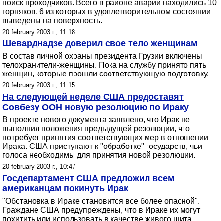
поиск проходчиков. Всего в районе аварии находились 10
горняков, 6 из которых в удовлетворительном состоянии
выведены на поверхность.
20 february 2003 г., 11:18
Шеварднадзе доверил свое тело женщинам
В состав личной охраны президента Грузии включены
телохранители-женщины. Пока на службу принято пять
женщин, которые прошли соответствующую подготовку.
20 february 2003 г., 11:15
На следующей неделе США предоставят
Совбезу ООН новую резолюцию по Ираку
В проекте нового документа заявлено, что Ирак не
выполнил положения предыдущей резолюции, что
потребует принятия соответствующих мер в отношении
Ирака. США приступают к "обработке" государств, чьи
голоса необходимы для принятия новой резолюции.
20 february 2003 г., 10:47
Госдепартамент США предложил всем
американцам покинуть Ирак
"Обстановка в Ираке становится все более опасной".
Граждане США предупреждены, что в Ираке их могут
похитить или использовать в качестве живого щита.