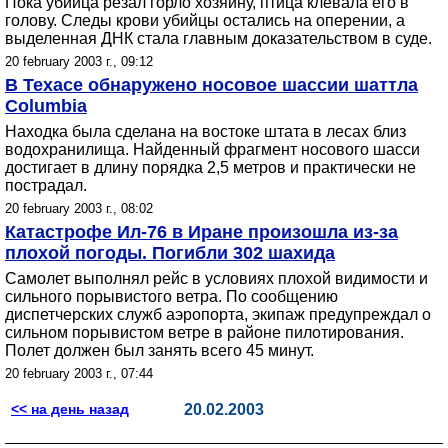
Пока убийца резал горло хозяину, птица клевала его в
голову. Следы крови убийцы остались на оперении, а
выделенная ДНК стала главным доказательством в суде.
20 february 2003 г., 09:12
В Техасе обнаружено носовое шассии шаттла
Columbia
Находка была сделана на востоке штата в лесах близ
водохранилища. Найденный фрагмент носового шасси
достигает в длину порядка 2,5 метров и практически не
пострадал.
20 february 2003 г., 08:02
Катастрофе Ил-76 в Иране произошла из-за
плохой погоды. Погибли 302 шахида
Самолет выполнял рейс в условиях плохой видимости и
сильного порывистого ветра. По сообщению
диспетчерских служб аэропорта, экипаж предупреждал о
сильном порывистом ветре в районе пилотирования.
Полет должен был занять всего 45 минут.
20 february 2003 г., 07:44
<< на день назад
20.02.2003