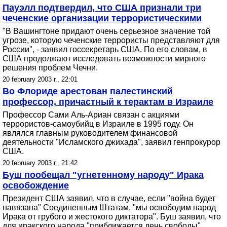
Пауэлл подтвердил, что США признали три
чеченские организации террористическими
"В Вашингтоне придают очень серьезное значение той
угрозе, которую чеченские террористы представляют для
России", - заявил госсекретарь США. По его словам, в
США продолжают исследовать возможности мирного
решения проблем Чечни.
20 february 2003 г., 22:01
Во Флориде арестован палестинский
профессор, причастный к терактам в Израиле
Профессор Сами Аль-Ариан связан с акциями
террористов-самоубийц в Израиле в 1995 году. Он
являлся главным руководителем финансовой
деятельности "Исламского джихада", заявил генпрокурор
США.
20 february 2003 г., 21:42
Буш пообещал "угнетенному народу" Ирака
освобождение
Президент США заявил, что в случае, если "война будет
навязана" Соединенным Штатам, "мы освободим народ
Ирака от грубого и жестокого диктатора". Буш заявил, что
для иракского народа "приближается день свободы".