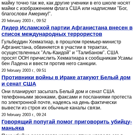
майку точно так же, как другие ученики в его школе носят
майки с изображением флага США или надписями "Бог,
благослови Америку!".
20 february 2003 г., 09:52
Лидер Исламской партии Афганистана внесен в
список международных террористов
Гульбеддин Хекматиар, в прошлом премьер-министр
Афганистана, обвиняется в участии в терактах,
осуществленных "Аль-Каидой" и "Талибаном". США
просят ООН причислить Хекматиара к сообщникам Усамы
бен Ладена и ввести против него санкции.
20 february 2003 г., 09:51
Противники войны в Ираке атакуют Белый дом
и сенат США
Они планируют засыпать Белый дом и сенат США
телефонными звонками, факсами и посланиями протеста
по электронной почте, надеясь на день фактически
вывести из строя их обычные каналы связи.
20 february 2003 г., 09:24
Говорящий попугай помог приговорить убийцу-
маньяка