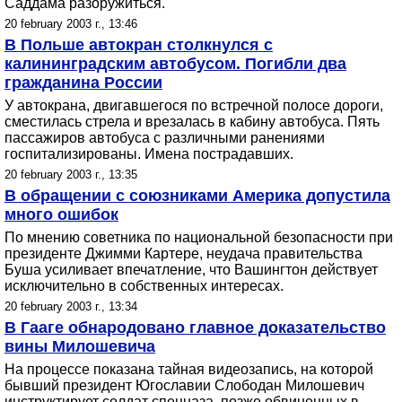
Саддама разоружиться.
20 february 2003 г., 13:46
В Польше автокран столкнулся с
калининградским автобусом. Погибли два
гражданина России
У автокрана, двигавшегося по встречной полосе дороги,
сместилась стрела и врезалась в кабину автобуса. Пять
пассажиров автобуса с различными ранениями
госпитализированы. Имена пострадавших.
20 february 2003 г., 13:35
В обращении с союзниками Америка допустила
много ошибок
По мнению советника по национальной безопасности при
президенте Джимми Картере, неудача правительства
Буша усиливает впечатление, что Вашингтон действует
исключительно в собственных интересах.
20 february 2003 г., 13:34
В Гааге обнародовано главное доказательство
вины Милошевича
На процессе показана тайная видеозапись, на которой
бывший президент Югославии Слободан Милошевич
инструктирует солдат спецназа, позже обвиненных в