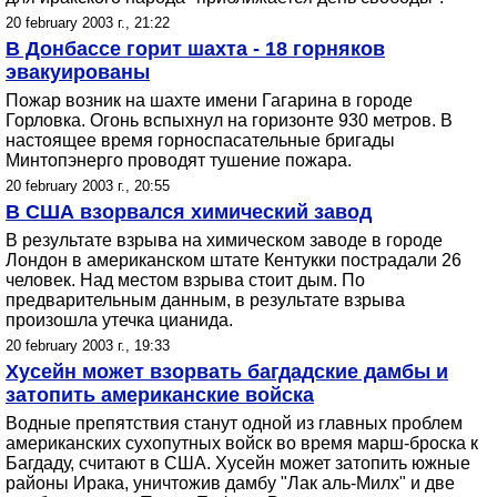
20 february 2003 г., 21:22
В Донбассе горит шахта - 18 горняков
эвакуированы
Пожар возник на шахте имени Гагарина в городе
Горловка. Огонь вспыхнул на горизонте 930 метров. В
настоящее время горноспасательные бригады
Минтопэнерго проводят тушение пожара.
20 february 2003 г., 20:55
В США взорвался химический завод
В результате взрыва на химическом заводе в городе
Лондон в американском штате Кентукки пострадали 26
человек. Над местом взрыва стоит дым. По
предварительным данным, в результате взрыва
произошла утечка цианида.
20 february 2003 г., 19:33
Хусейн может взорвать багдадские дамбы и
затопить американские войска
Водные препятствия станут одной из главных проблем
американских сухопутных войск во время марш-броска к
Багдаду, считают в США. Хусейн может затопить южные
районы Ирака, уничтожив дамбу "Лак аль-Милх" и две