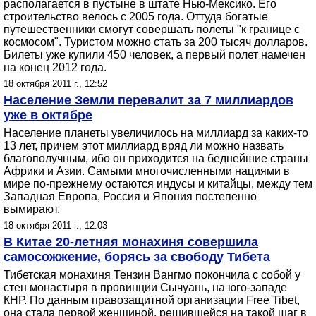
располагается в пустыне в штате Нью-Мексико. Его
строительство велось с 2005 года. Оттуда богатые
путешественники смогут совершать полеты "к границе с
космосом". Туристом можно стать за 200 тысяч долларов.
Билеты уже купили 450 человек, а первый полет намечен
на конец 2012 года.
18 октября 2011 г., 12:52
Население Земли перевалит за 7 миллиардов
уже в октябре
Население планеты увеличилось на миллиард за каких-то
13 лет, причем этот миллиард вряд ли можно назвать
благополучным, ибо он приходится на беднейшие страны
Африки и Азии. Самыми многочисленными нациями в
мире по-прежнему остаются индусы и китайцы, между тем
Западная Европа, Россия и Япония постепенно
вымирают.
18 октября 2011 г., 12:03
В Китае 20-летняя монахиня совершила
самосожжение, борясь за свободу Тибета
Тибетская монахиня Тензин Вангмо покончила с собой у
стен монастыря в провинции Сычуань, на юго-западе
КНР. По данным правозащитной организации Free Tibet,
она стала первой женщиной, решившейся на такой шаг в