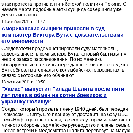
знак протеста против антитибетской политики Пекина. С
начала марта подобные акты суицида совершили уже
девять монахов.
18 октября 2011 г., 11:47
Американские сыщики принесли в суд
компьютер Виктора Бута с доказательствами
его виновности
Следователи продемонстрировали суду материалы,
содержащиеся в компьютере Бута, который был изъят у
него в рамках расследования. По их мнению,
обнаруженные на компьютере данные говорят о том, что
Бут собирал материалы о колумбийских террористах, в
связях с которыми его обвиняют.
18 октября 2011 г., 10:50
"Хамас" выпустил Гилада Шалита после пяти
лет плена в обмен на сотни боевиков и
украинку Полищук
Солдат, который провел в плену 1940 дней, был передан
"Хамасом" Египту. Его планируют доставить на базу ВВС
Тель-Ноф в центре страны, где его ждут премьер-министр,
министр обороны, армейское руководство и члены семьи.
После встречи и медосмотра Шалита перевезут на малую