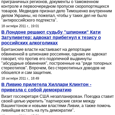
приграничных регионов, документы о таможенном
контроле и первоочередном пропуске скоропортящихся
товаров. Медведев признал дело Тимошенко внутренним
делом Украины, но пожелал, чтобы у таких дел не было
"антироссийского подтекста".
18 октября 2011 г., 19:01
В Лондоне решают судьбу "шпионки" Кати
Затуливетер: адвокат прибегнул к тезису о
российских алкоголиках
Британские власти настаивают на депортации
обвиненной в шпионаже россиянки, однако ее адвокат
говорит, что против его подопечной выдвинуты
"абсурдные обвинения", построенные на "ряде топорных
стереотипов". Впрочем, без стереотипных доводов не
обошелся и сам защитник.
18 октября 2011 г., 18:49
В Ливию прилетела Хиллари Клинтон -
привезла с собой демократию
Визит госсекретаря США незапланирован. Поездка ставит
своей целью укрепить "партнерские связи между
Вашингтоном и новыми властями Ливии, а также помочь
ливийцам встать на путь демократии".