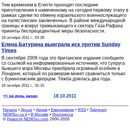
Тем временем в Египте проходят последние
приготовления к намеченному на сегодня первому этапу в
рамках сделки по обмену израильского военнослужащего
на палестинских заключенных. В районе международной
границы и вокруг примыкающего к сектору Газа Рафаха
приняты беспрецедентные меры безопасности.
18 октября 2011 г., 03:28
Елена Батурина выиграла иск против Sunday
Times
В сентябре 2009 года это британское издание сообщило
со ссылкой на информированные источники, что супруга
бывшего мэра Москвы приобрела огромный особняк в
Лондоне, который по размерам может сравниться только
с Букингемским дворцом. Тяжба длилась два года.
18 октября 2011 г., 01:15
<< на день назад
18.10.2011
Начало
•
Досье
•
Архив
•
Ежедневник
•
RSS
•
Telegram
NEWSru.co.il
•
В Москве
•
Инопресса
©
Новости NEWSru.com
2000-2026