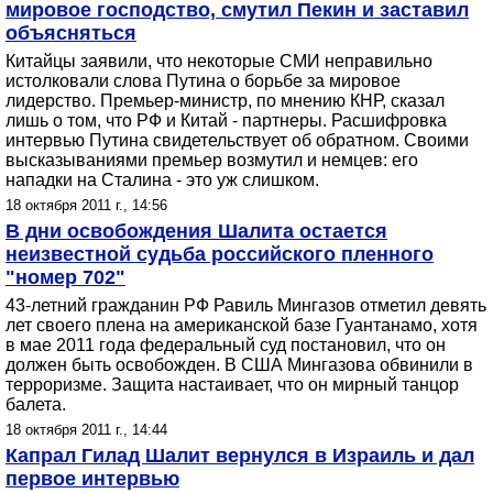
мировое господство, смутил Пекин и заставил
объясняться
Китайцы заявили, что некоторые СМИ неправильно
истолковали слова Путина о борьбе за мировое
лидерство. Премьер-министр, по мнению КНР, сказал
лишь о том, что РФ и Китай - партнеры. Расшифровка
интервью Путина свидетельствует об обратном. Своими
высказываниями премьер возмутил и немцев: его
нападки на Сталина - это уж слишком.
18 октября 2011 г., 14:56
В дни освобождения Шалита остается
неизвестной судьба российского пленного
"номер 702"
43-летний гражданин РФ Равиль Мингазов отметил девять
лет своего плена на американской базе Гуантанамо, хотя
в мае 2011 года федеральный суд постановил, что он
должен быть освобожден. В США Мингазова обвинили в
терроризме. Защита настаивает, что он мирный танцор
балета.
18 октября 2011 г., 14:44
Капрал Гилад Шалит вернулся в Израиль и дал
первое интервью