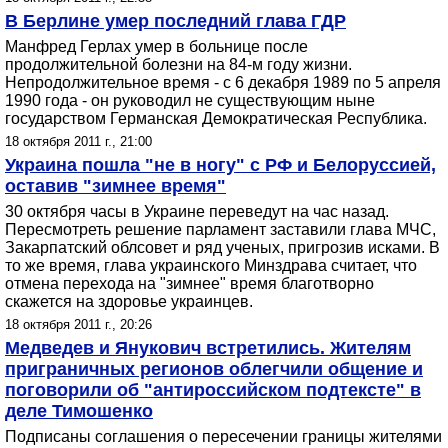
В Берлине умер последний глава ГДР
Манфред Герлах умер в больнице после
продолжительной болезни на 84-м году жизни.
Непродолжительное время - с 6 декабря 1989 по 5 апреля
1990 года - он руководил не существующим ныне
государством Германская Демократическая Республика.
18 октября 2011 г., 21:00
Украина пошла "не в ногу" с РФ и Белоруссией,
оставив "зимнее время"
30 октября часы в Украине переведут на час назад.
Пересмотреть решение парламент заставили глава МЧС,
Закарпатский облсовет и ряд ученых, пригрозив исками. В
то же время, глава украинского Минздрава считает, что
отмена перехода на "зимнее" время благотворно
скажется на здоровье украинцев.
18 октября 2011 г., 20:26
Медведев и Янукович встретились. Жителям
приграничных регионов облегчили общение и
поговорили об "антироссийском подтексте" в
деле Тимошенко
Подписаны соглашения о пересечении границы жителями