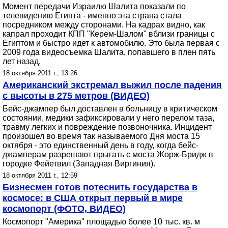
Момент передачи Израилю Шалита показали по
телевидению Египта - именно эта страна стала
посредником между сторонами. На кадрах видно, как
капрал проходит КПП "Керем-Шалом" вблизи границы с
Египтом и быстро идет к автомобилю. Это была первая с
2009 года видеосъемка Шалита, попавшего в плен пять
лет назад.
18 октября 2011 г., 13:26
Американский экстремал выжил после падения
с высоты в 275 метров (ВИДЕО)
Бейс-джампер был доставлен в больницу в критическом
состоянии, медики зафиксировали у него перелом таза,
травму легких и повреждение позвоночника. Инцидент
произошел во время так называемого Дня моста 15
октября - это единственный день в году, когда бейс-
джамперам разрешают прыгать с моста Жорж-Бридж в
городке Фейетвил (Западная Виргиния).
18 октября 2011 г., 12:59
Бизнесмен готов потеснить государства в
космосе: в США открыт первый в мире
космопорт (ФОТО, ВИДЕО)
Космопорт "Америка" площадью более 10 тыс. кв. м