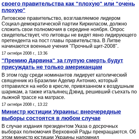
своего правительства как "плохую" или "очень
плохую"
Литовское правительство, возглавляемое лидером
Социал-демократической партии Киркиласом, должно
сложить свои полномочия в середине ноября. Опрос
свидетельствует, что литовцы не видят явно лидирующего
претендента на пост главы правительства. В Литве
начинаются военные учения "Прочный щит-2008".
17 октября 2008 г., 13:36
"Премию Дарвина" за глупую смерть будут
присуждать не только американцам
В этом году среди номинантов лидирует католический
священник из Бразилии Аделир Антонио, который
отправился на небо в кресле, привязанном к воздушным
шарикам, а также итальянец Дэвид, решивший съехать по
лыжной трассе на матрасе.
17 октября 2008 г., 13:22
Министр юстиции Украины: внеочередные
выборы состоятся в любом случае
В случае издания президентом Указа о досрочных
выборах полномочия Верховной Рады прекращаются. Об
этом министр юстиции Украины напомнил