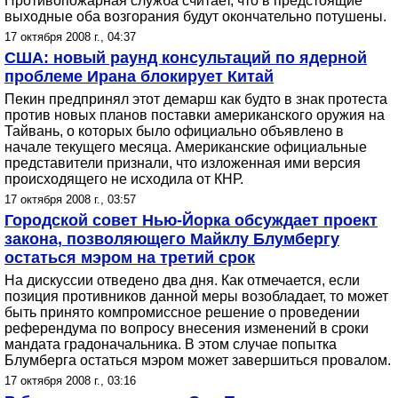
Противопожарная служба считает, что в предстоящие
выходные оба возгорания будут окончательно потушены.
17 октября 2008 г., 04:37
США: новый раунд консультаций по ядерной
проблеме Ирана блокирует Китай
Пекин предпринял этот демарш как будто в знак протеста
против новых планов поставки американского оружия на
Тайвань, о которых было официально объявлено в
начале текущего месяца. Американские официальные
представители признали, что изложенная ими версия
происходящего не исходила от КНР.
17 октября 2008 г., 03:57
Городской совет Нью-Йорка обсуждает проект
закона, позволяющего Майклу Блумбергу
остаться мэром на третий срок
На дискуссии отведено два дня. Как отмечается, если
позиция противников данной меры возобладает, то может
быть принято компромиссное решение о проведении
референдума по вопросу внесения изменений в сроки
мандата градоначальника. В этом случае попытка
Блумберга остаться мэром может завершиться провалом.
17 октября 2008 г., 03:16