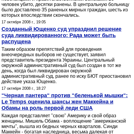
человек убито, десятки ранены. В центральную больницу
было доставлено 35 раненых мирных граждан, шесть из
которых впоследствии скончались.
17 октября 2008 г., 19:05
Созданный Ющенко суд упразднил решение
суда ликвидированного: Рада может быть
распущена
Таким образом препятствий для проведения
внеочередных выборов не существует, заявил
представитель президента Украины. Центральный
окружной административный суд был создан в тот же
день, когда был ликвидирован окружной
административный суд, ранее по иску БЮТ приостановил
действие указа Ющенко.
17 октября 2008 г., 18:27
"Черная пантера" против "беленькой мышки":
Le Temps оценила шансы жен Маккейна и
Обамы на роль первой леди США
Каждая представляет "свою" Америку и свой образ
женщины. Мишель Обама - воплощение "американской
мечты", вышла из бедных черных кварталов. Синди
Маккейн - богатая наследница, весьма далекая от