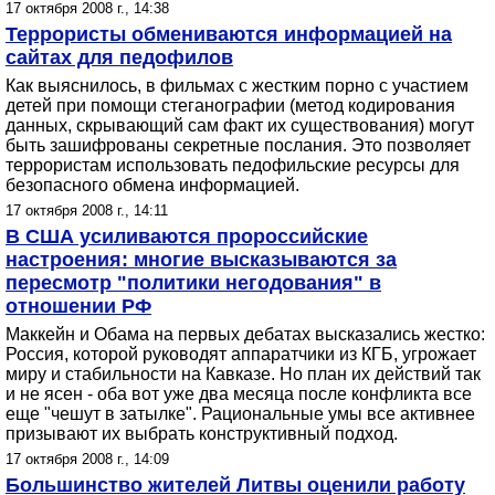
17 октября 2008 г., 14:38
Террористы обмениваются информацией на
сайтах для педофилов
Как выяснилось, в фильмах с жестким порно с участием
детей при помощи стеганографии (метод кодирования
данных, скрывающий сам факт их существования) могут
быть зашифрованы секретные послания. Это позволяет
террористам использовать педофильские ресурсы для
безопасного обмена информацией.
17 октября 2008 г., 14:11
В США усиливаются пророссийские
настроения: многие высказываются за
пересмотр "политики негодования" в
отношении РФ
Маккейн и Обама на первых дебатах высказались жестко:
Россия, которой руководят аппаратчики из КГБ, угрожает
миру и стабильности на Кавказе. Но план их действий так
и не ясен - оба вот уже два месяца после конфликта все
еще "чешут в затылке". Рациональные умы все активнее
призывают их выбрать конструктивный подход.
17 октября 2008 г., 14:09
Большинство жителей Литвы оценили работу