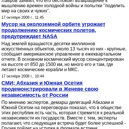
Лавров заявил, что его беспокоит возвращение к
мышлению времен холодной войны и попытки "поделить
мир на своих и чужих".
17 октября 2008 г., 11:45
Мусор на околоземной орбите угрожает
продолжению космических полетов,
предупреждает NASA
Над землей вращаются десятки миллионов
искусственных объектов, около 13 тысяч из них - крупные,
сообщает американское управление в ежеквартальном
отчете. В основном космический мусор сконцентрирован
на высоте от 850 до 1500 км, но много его и там, где
летают космические корабли и МКС.
17 октября 2008 г., 10:44
СМИ: Абхазия и Южная Осетия
продемонстрировали в Женеве свою
независимость от России
По мнению экспертов, демарш делегаций Абхазии и
Южной Осетии на переговорах показал, что в обществе
этих республик есть часть, которая стремится к реальной
независимости их государств. Вместе с тем, эксперты
полагают, что следующая встреча будет более успешной -
Грузия пойдет на уступки в формате встречи.