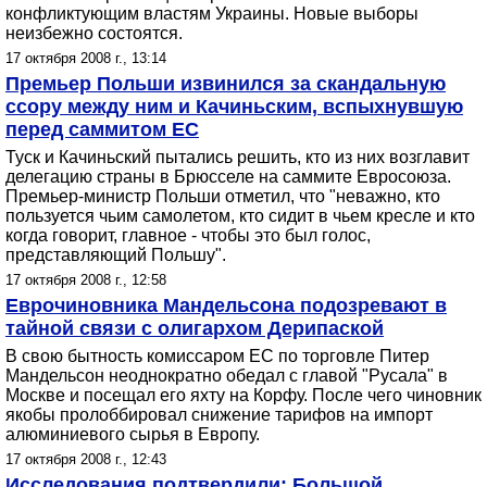
конфликтующим властям Украины. Новые выборы
неизбежно состоятся.
17 октября 2008 г., 13:14
Премьер Польши извинился за скандальную
ссору между ним и Качиньским, вспыхнувшую
перед саммитом ЕС
Туск и Качиньский пытались решить, кто из них возглавит
делегацию страны в Брюсселе на саммите Евросоюза.
Премьер-министр Польши отметил, что "неважно, кто
пользуется чьим самолетом, кто сидит в чьем кресле и кто
когда говорит, главное - чтобы это был голос,
представляющий Польшу".
17 октября 2008 г., 12:58
Еврочиновника Мандельсона подозревают в
тайной связи с олигархом Дерипаской
В свою бытность комиссаром ЕС по торговле Питер
Мандельсон неоднократно обедал с главой "Русала" в
Москве и посещал его яхту на Корфу. После чего чиновник
якобы пролоббировал снижение тарифов на импорт
алюминиевого сырья в Европу.
17 октября 2008 г., 12:43
Исследования подтвердили: Большой