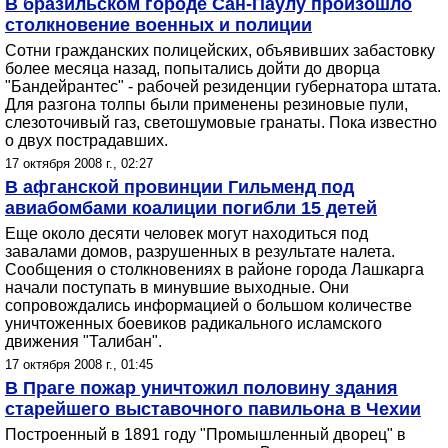
В бразильском городе Сан-Паулу произошло
столкновение военных и полиции
Сотни гражданских полицейских, объявивших забастовку
более месяца назад, попытались дойти до дворца
"Бандейрантес" - рабочей резиденции губернатора штата.
Для разгона толпы были применены резиновые пули,
слезоточивый газ, светошумовые гранаты. Пока известно
о двух пострадавших.
17 октября 2008 г., 02:27
В афганской провинции Гильменд под
авиабомбами коалиции погибли 15 детей
Еще около десяти человек могут находиться под
завалами домов, разрушенных в результате налета.
Сообщения о столкновениях в районе города Лашкарга
начали поступать в минувшие выходные. Они
сопровождались информацией о большом количестве
уничтоженных боевиков радикального исламского
движения "Талибан".
17 октября 2008 г., 01:45
В Праге пожар уничтожил половину здания
старейшего выставочного павильона в Чехии
Построенный в 1891 году "Промышленный дворец" в