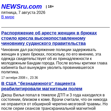
NEWSru.com
| 18+
пятница, 7 августа 2026
В мире
Распоряжение об аресте женщин в брюках
стоило кресла высокопоставленному
чиновнику суданского правительства
Чиновник дал распоряжение полиции задерживать
женщин в узких брюках, поскольку, по его мнению, эта
одежда свидетельствует об их принадлежности к
молодежным бандам города. После волны критики глава
кабинета был вынужден уволить провинившегося
политика.
17 октября 2008 г., 23:36
В США "безнадежного" пациента
реабилитировали магнитным полем
Джош Вилья попал в тяжелое ДТП и 3 года находился в
состоянии, близком к коме. Врачи считали, что он никогда
не оправится от обширной черепно-мозговой травмы. Но
после серии сеансов транскраниальной магнитной