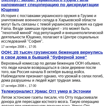
напоминает спецоперацию по дискредитации
Ющенко
История с поставками украинского оружия в Грузию и
уничтожение военного склада в Харьковской области
могут быть связаны с темой украинского оружия на судне
Faina. Везде замешан президент - это может быть
"пехотной миной" под репутацией и внешнеполитической
деятельности Ющенко, полагают в Центре социальных
исследований "София".
17 октября 2008 г., 17:05
ООН: 20 тысяч грузинских беженцев вернулись
в свои дома в бывшей "буферной зоне"
Верховный комиссар по делам беженцев ООН объявил,
что люди начали возвращаться в свои деревни после
того, как Россия начала 8 октября вывод войск.
Наблюдатели признают однако, что урожай в селах погиб,
дома разрушены и людей ждет трудная зима.
17 октября 2008 г., 17:00
Тележурналист Урмас Отт умер в Эстонии
Летом эстонские газеты писали, что Отту подыскивали
донора для пересадки костного мозга. Такую операцию
делают при комплексном лечении рака. Урмас Отт