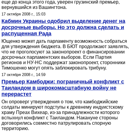
еще до конца этого года, уверен грузинский премьер,
вернувшийся из Вашингтона.
17 октября 2008 г., 15:03
Кабмин Украины одобрил выделение денег на
досрочные выборы. Но это должна сделать и
распущенная Рада
Ющенко может дать парламенту возможность собраться
для утверждения бюджета. В БЮТ продолжают заявлять,
что не проголосуют за законопроект о финансировании
досрочных парламентских выборов. Если Партия
регионов и НУ-НС поддержат законопроект, сторонники
Тимошенко могут опять заблокировать трибуну.
17 октября 2008 г., 14:59
Премьер Камбоджи: пограничный конфликт с
Таиландом в широкомасштабную войну не
перерастет
Он опроверг утверждения о том, что камбоджийские
солдаты минируют подступы к древнему индуистскому
храму Преах Вихеар, из-за принадлежности которого
вспыхнул конфликт с Таиландом. Накануне стороны
договорились совместно патрулировать спорную
территорию.