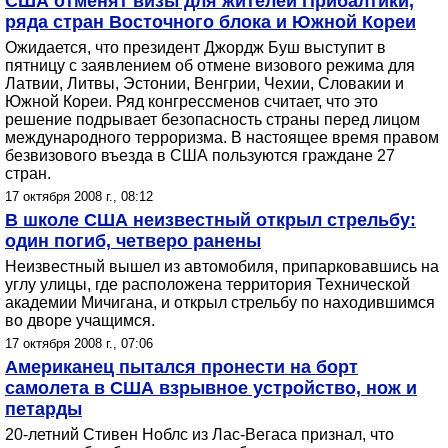
США отменят визы для жителей Прибалтики,
ряда стран Восточного блока и Южной Кореи
Ожидается, что президент Джордж Буш выступит в
пятницу с заявлением об отмене визового режима для
Латвии, Литвы, Эстонии, Венгрии, Чехии, Словакии и
Южной Кореи. Ряд конгрессменов считает, что это
решение подрывает безопасность страны перед лицом
международного терроризма. В настоящее время правом
безвизового въезда в США пользуются граждане 27
стран.
17 октября 2008 г., 08:12
В школе США неизвестный открыл стрельбу:
один погиб, четверо ранены
Неизвестный вышел из автомобиля, припарковавшись на
углу улицы, где расположена территория Технической
академии Мичигана, и открыл стрельбу по находившимся
во дворе учащимся.
17 октября 2008 г., 07:06
Американец пытался пронести на борт
самолета в США взрывное устройство, нож и
петарды
20-летний Стивен Ноблс из Лас-Вегаса признал, что