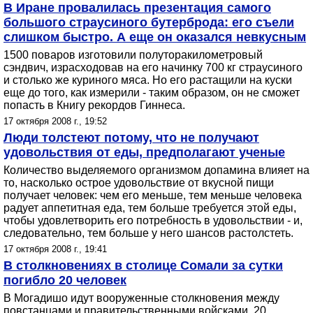
В Иране провалилась презентация самого
большого страусиного бутерброда: его съели
слишком быстро. А еще он оказался невкусным
1500 поваров изготовили полуторакилометровый
сэндвич, израсходовав на его начинку 700 кг страусиного
и столько же куриного мяса. Но его растащили на куски
еще до того, как измерили - таким образом, он не сможет
попасть в Книгу рекордов Гиннеса.
17 октября 2008 г., 19:52
Люди толстеют потому, что не получают
удовольствия от еды, предполагают ученые
Количество выделяемого организмом допамина влияет на
то, насколько острое удовольствие от вкусной пищи
получает человек: чем его меньше, тем меньше человека
радует аппетитная еда, тем больше требуется этой еды,
чтобы удовлетворить его потребность в удовольствии - и,
следовательно, тем больше у него шансов растолстеть.
17 октября 2008 г., 19:41
В столкновениях в столице Сомали за сутки
погибло 20 человек
В Могадишо идут вооруженные столкновения между
повстанцами и правительственными войсками. 20