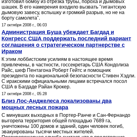
изготовил бомбу из отрезка трубы, пороха и дымовых
шашек. В его намерения входило вызвать "гигантскую
дымовую завесу, вспышку и громкий разрыв, но не на
борту самолета".
17 октября 2008 г., 06:03
Администрация Буша убеждает Багдад и
Конгресс США поддержать последний вариант
соглашения о стратегическом партнерстве с
Ираком
К этим лоббистским усилиям в настоящее время
привлечены, в частности, госсекретарь США Кондолиза
Райс, шеф Пентагона Роберт Гейтс и помощник
президента по национальной безопасности Стивен Хэдли.
С иракскими официальными лицами встречался посол
США в Багдаде Райан Крокер.
17 октября 2008 г., 05:28
Близ Лос-Анджелеса локализованы два
мощных лесных пожара
С минувших выходных в Портер-Ранче и Сан-Фернандо
выгорела территория общей площадью 7689 га,
уничтожены 100 домов и зданий, один человек погиб,
эвакуированы тысячи местных жителей.