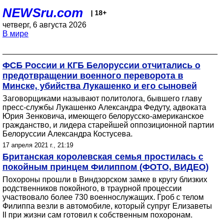
NEWSru.com
| 18+
четверг, 6 августа 2026
В мире
ФСБ России и КГБ Белоруссии отчитались о
предотвращении военного переворота в
Минске, убийства Лукашенко и его сыновей
Заговорщиками называют политолога, бывшего главу
пресс-службы Лукашенко Александра Федуту, адвоката
Юрия Зенковича, имеющего белорусско-американское
гражданство, и лидера старейшей оппозиционной партии
Белоруссии Александра Костусева.
17 апреля 2021 г., 21:19
Британская королевская семья простилась с
покойным принцем Филиппом (ФОТО, ВИДЕО)
Похороны прошли в Виндзорском замке в кругу близких
родственников покойного, в траурной процессии
участвовало более 730 военнослужащих. Гроб с телом
Филиппа везли в автомобиле, который супруг Елизаветы
II при жизни сам готовил к собственным похоронам.