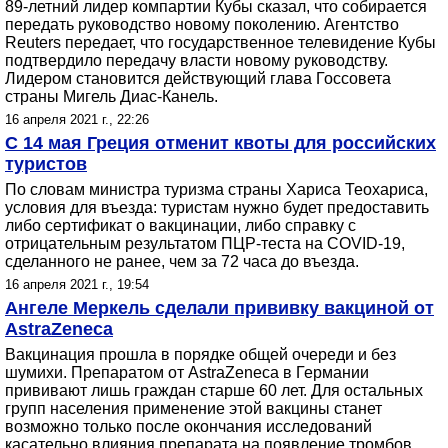
89-летний лидер компартии Кубы сказал, что собирается
передать руководство новому поколению. Агентство
Reuters передает, что государственное телевидение Кубы
подтвердило передачу власти новому руководству.
Лидером становится действующий глава Госсовета
страны Мигель Диас-Канель.
16 апреля 2021 г., 22:26
С 14 мая Греция отменит квоты для российских
туристов
По словам министра туризма страны Хариса Теохариса,
условия для въезда: туристам нужно будет предоставить
либо сертификат о вакцинации, либо справку с
отрицательным результатом ПЦР-теста на COVID-19,
сделанного не ранее, чем за 72 часа до въезда.
16 апреля 2021 г., 19:54
Ангеле Меркель сделали прививку вакциной от
AstraZeneca
Вакцинация прошла в порядке общей очереди и без
шумихи. Препаратом от AstraZeneca в Германии
прививают лишь граждан старше 60 лет. Для остальных
групп населения применение этой вакцины станет
возможно только после окончания исследований
касательно влияния препарата на появление тромбов.