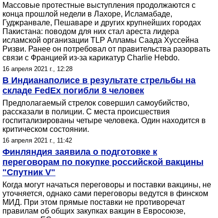
Массовые протестные выступления продолжаются с
конца прошлой недели в Лахоре, Исламабаде,
Гуджранвале, Пешаваре и других крупнейших городах
Пакистана: поводом для них стал ареста лидера
исламской организации TLP Алламы Саада Хуссейна
Ризви. Ранее он потребовал от правительства разорвать
связи с Францией из-за карикатур Charlie Hebdo.
16 апреля 2021 г., 12:28
В Индианаполисе в результате стрельбы на
складе FedEx погибли 8 человек
Предполагаемый стрелок совершил самоубийство,
рассказали в полиции. С места происшествия
госпитализированы четыре человека. Один находится в
критическом состоянии.
16 апреля 2021 г., 11:42
Финляндия заявила о подготовке к
переговорам по покупке российской вакцины
"Спутник V"
Когда могут начаться переговоры и поставки вакцины, не
уточняется, однако сами переговоры ведутся в финском
МИД. При этом прямые поставки не противоречат
правилам об общих закупках вакцин в Евросоюзе,