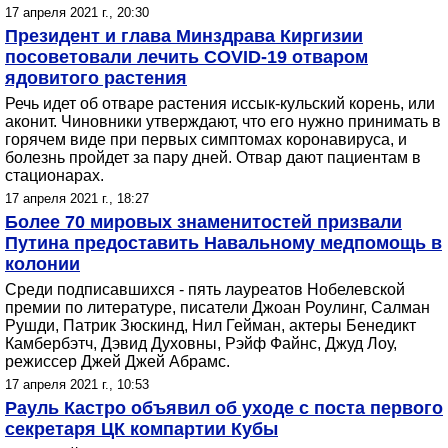
17 апреля 2021 г., 20:30
Президент и глава Минздрава Киргизии
посоветовали лечить COVID-19 отваром
ядовитого растения
Речь идет об отваре растения иссык-кульский корень, или
аконит. Чиновники утверждают, что его нужно принимать в
горячем виде при первых симптомах коронавируса, и
болезнь пройдет за пару дней. Отвар дают пациентам в
стационарах.
17 апреля 2021 г., 18:27
Более 70 мировых знаменитостей призвали
Путина предоставить Навальному медпомощь в
колонии
Среди подписавшихся - пять лауреатов Нобелевской
премии по литературе, писатели Джоан Роулинг, Салман
Рушди, Патрик Зюскинд, Нил Гейман, актеры Бенедикт
Камбербэтч, Дэвид Духовны, Рэйф Файнс, Джуд Лоу,
режиссер Джей Джей Абрамс.
17 апреля 2021 г., 10:53
Рауль Кастро объявил об уходе с поста первого
секретаря ЦК компартии Кубы