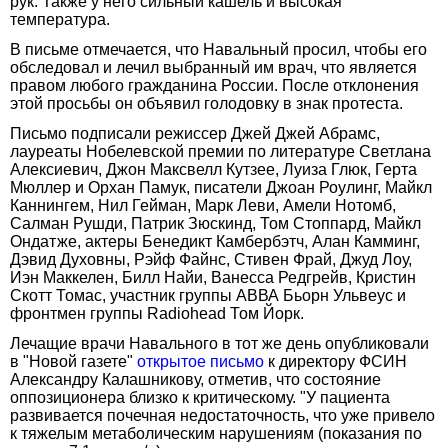
рук. Также у него сильный кашель и высокая
температура.
В письме отмечается, что Навальный просил, чтобы его
обследовал и лечил выбранный им врач, что является
правом любого гражданина России. После отклонения
этой просьбы он объявил голодовку в знак протеста.
Письмо подписали режиссер Джей Джей Абрамс,
лауреаты Нобелевской премии по литературе Светлана
Алексиевич, Джон Максвелл Кутзее, Луиза Глюк, Герта
Мюллер и Орхан Памук, писатели Джоан Роулинг, Майкл
Каннингем, Нил Гейман, Марк Леви, Амели Нотомб,
Салман Рушди, Патрик Зюскинд, Том Стоппард, Майкл
Ондатже, актеры Бенедикт Камбербэтч, Алан Камминг,
Дэвид Духовны, Рэйф Файнс, Стивен Фрай, Джуд Лоу,
Иэн Маккелен, Билл Найи, Ванесса Редгрейв, Кристин
Скотт Томас, участник группы АВВА Бьорн Ульвеус и
фронтмен группы Radiohead Том Йорк.
Лечащие врачи Навального в тот же день опубликовали
в "Новой газете"
открытое письмо
к директору ФСИН
Александру Калашникову, отметив, что состояние
оппозиционера близко к критическому. "У пациента
развивается почечная недостаточность, что уже привело
к тяжелым метаболическим нарушениям (показания по