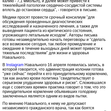
калию - 7,1 ммоль/л), и далее может привести к
тяжелейшей патологии сердечно-сосудистой системы
вплоть до остановки сердца", - говорится в письме.
Медики просят провести срочный консилиум "для
обсуждения проведенных диагностических
исследований и назначенного лечения, а также для
выведения пациента из критического состояния,
угрожающего летальным исходом". Авторы письма
готовы незамедлительно начать переговоры и "сделать
все возможное сегодня, так любое промедление и
ожидание в течение выходных дней может привести к
тяжелым последствиям" для жизни и здоровья
Навального.
В
Instagram
Навального 16 апреля появилась запись, в
которой говорится, что администрация колонии готова
"уже сейчас" перейти к его принудительному кормлению,
так как анализ крови политика "свидетельствует о
серьезном ухудшении здоровья и риске". Сложившаяся
еще с советских времен практика говорит о том, что это
принудительное кормление объявивших голодовку
заключенных является одним из видов пытки.
По мнению Навального, к нему не допускают
независимого гражданского врача, так как боятся