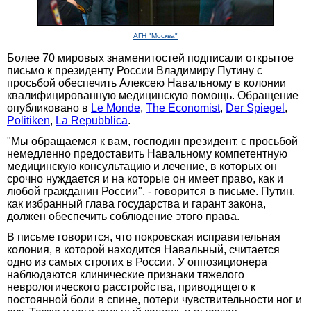
АГН "Москва"
Более 70 мировых знаменитостей подписали открытое
письмо к президенту России Владимиру Путину с
просьбой обеспечить Алексею Навальному в колонии
квалифицированную медицинскую помощь. Обращение
опубликовано в
Le Monde
,
The Economist
,
Der Spiegel
,
Politiken
,
La Repubblica
.
"Мы обращаемся к вам, господин президент, с просьбой
немедленно предоставить Навальному компетентную
медицинскую консультацию и лечение, в которых он
срочно нуждается и на которые он имеет право, как и
любой гражданин России", - говорится в письме. Путин,
как избранный глава государства и гарант закона,
должен обеспечить соблюдение этого права.
В письме говорится, что покровская исправительная
колония, в которой находится Навальный, считается
одно из самых строгих в России. У оппозиционера
наблюдаются клинические признаки тяжелого
неврологического расстройства, приводящего к
постоянной боли в спине, потери чувствительности ног и