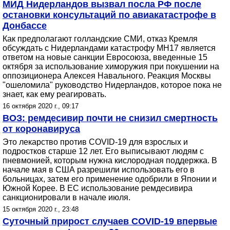
МИД Нидерландов вызвал посла РФ после
остановки консультаций по авиакатастрофе в
Донбассе
Как предполагают голландские СМИ, отказ Кремля
обсуждать с Нидерландами катастрофу MH17 является
ответом на новые санкции Евросоюза, введенные 15
октября за использование химоружия при покушении на
оппозиционера Алексея Навального. Реакция Москвы
"ошеломила" руководство Нидерландов, которое пока не
знает, как ему реагировать.
16 октября 2020 г., 09:17
ВОЗ: ремдесивир почти не снизил смертность
от коронавируса
Это лекарство против COVID-19 для взрослых и
подростков старше 12 лет. Его выписывают людям с
пневмонией, которым нужна кислородная поддержка. В
начале мая в США разрешили использовать его в
больницах, затем его применение одобрили в Японии и
Южной Корее. В ЕС использование ремдесивира
санкционировали в начале июля.
15 октября 2020 г., 23:48
Суточный прирост случаев COVID-19 впервые