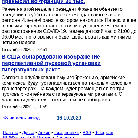
превысил во Франции 30 тыс.
Ранее на этой неделе президент Франции объявил о
введении с субботы ночного комендантского часа в
регионе Иль-де-Франс, в котором находится Париж, и еще
в восьми городах страны в связи с ускорением темпов
распространения COVID-19. Комендантский час с 21:00 до
06:00 местного времени будет действовать как минимум
четыре недели.
15 октября 2020 г., 22:51
В США обнародовано изображение
перспективной пусковой установки
гиперзвуковых ракет
Согласно опубликованному изображению, армейские
комплексы будут устанавливаться на тяжелых колесных
транспортерах. На каждом будет размещаться по три
пусковых контейнера с гиперзвуковыми ракетами. О
дальности действия этих систем не сообщается.
15 октября 2020 г., 21:59
<< на день назад
16.10.2020
Начало
•
Досье
•
Архив
•
Ежедневник
•
RSS
•
Telegram
NEWSru.co.il
•
В Москве
•
Инопресса