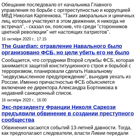
Обещание последовало от начальника Главного
управления по борьбе с оргпреступностью и коррупцией
МВД Николая Карпенкова. "Таких аморальных и циничных
лиц, которые участвуют в этом движении, я никогда не
встречал", - сказал он, пояснив, что среди "сторонников
цветной революции" нет настоящих патриотов".
16 октября 2020 г., 17:15
The Guardian: отравление Навального было
организовано ФСБ, но цели убить его не было
Сообщается, что сотрудники Второй службы ФСБ, которая
занимается защитой конституционного строя и борьбой с
терроризмом, планировали сделать Навальному
"недвусмысленное предупреждение", вынудив уехать из
России. Именно причастностью ФСБ объясняется
включение ее директора Александра Бортникова в
недавний санкционный список.
16 октября 2020 г., 16:00
Экс-президенту Франции Николя Саркози
предъявили обвинение в создании преступного
сообщества
Обвинения касаются событий 13-летней давности. Тогда,
как предполагают следователи, власти Ливии передали