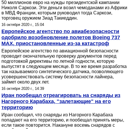
50 миллионов евро на нужды президентской кампании
Николя Саркози. Эти деньги возил чемоданами из Африки
в МВД Франции, которым руководил тогда Саркози,
торговец оружием Зиад Такиеддин.
16 октября 2020 г., 15:04
Европейское агентство по авиабезопасности
одобрило возобновление полетов Boeing 737
MAX, приостановленные из-за катастроф
Европейское агентство по авиационной безопасности
проводит окончательную проверку документов перед
подготовкой директивы по летной годности, которую
выпустят в следующем месяце. В то же время разработка
так называемого синтетического датчика, позволяющего
усовершенствовать систему безопасности лайнера,
займет около двух лет.
16 октября 2020 г., 14:39
Иран пообещал отреагировать на снаряды из
Нагорного Карабаха, "залетающие" на его
территорию
Иран сообщил, что снаряды из Нагорного Карабаха
попадают на его территорию, и пообещал принять меры,
если такое повторится. Накануне восемь снарядов с