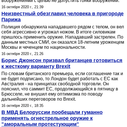
вооружениями с целью не допустить гонки вооружений.
16 октября 2020 г., 21:39
Неизвестный обезглавил человека в пригороде
Парижа
Полиция обнаружила нападавшего рядом с телом, он вел
себя агрессивно и угрожал ножом. В итоге силовикам
пришлось применить оружие. Нападавший застрелен. По
данным местных СМИ, он оказался 18-летним уроженцем
Москвы и чеченцем по национальности.
16 октября 2020 г., 21:26
Борис Джонсон призвал британцев готовиться
к жесткому варианту Brexit
По словам британского премьера, если соглашение так и
не будет подписано, то Лондон будет работать с ЕС как
Австралия - на принципах свободной торговли. Он
пояснил, что саммит ЕС, продолжающийся в пятницу в
Брюсселе, не внушил ему оптимизма по поводу
дальнейших переговоров по Brexit.
16 октября 2020 г., 18:35
В МВД Белоруссии пообещали гуманно
применять огнестрельное оружие к
"аморальным протестующим"