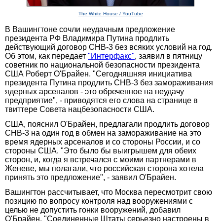
The White House / YouTube
В Вашингтоне сочли неудачным предложение
президента РФ Владимира Путина продлить
действующий договор СНВ-3 без всяких условий на год.
Об этом, как передает
"Интерфакс"
, заявил в пятницу
советник по национальной безопасности президента
США Роберт О'Брайен. "Сегодняшняя инициатива
президента Путина продлить СНВ-3 без замораживания
ядерных арсеналов - это обреченное на неудачу
предприятие", - приводятся его слова на странице в
твиттере Совета нацбезопасности США.
США, пояснил О'Брайен, предлагали продлить договор
СНВ-3 на один год в обмен на замораживание на это
время ядерных арсеналов и со стороны России, и со
стороны США. "Это было бы выигрышем для обеих
сторон, и, когда я встречался с моими партнерами в
Женеве, мы полагали, что российская сторона хотела
принять это предложение", - заявил О'Брайен.
Вашингтон рассчитывает, что Москва пересмотрит свою
позицию по вопросу контроля над вооружениями с
целью не допустить гонки вооружений, добавил
О'Брайен. "Соединенные Штаты серьезно настроены в