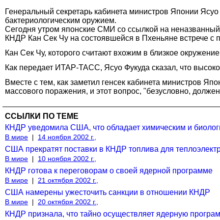
Генеральный секретарь кабинета министров Японии Ясуо 
бактериологическим оружием.
Сегодня утром японские СМИ со ссылкой на неназванный 
КНДР Кан Сек Чу на состоявшейся в Пхеньяне встрече с 
Кан Сек Чу, которого считают вхожим в близкое окружение
Как передает ИТАР-ТАСС, Ясуо Фукуда сказал, что высок
Вместе с тем, как заметил генсек кабинета министров Япо
массового поражения, и этот вопрос, "безусловно, долж
ССЫЛКИ ПО ТЕМЕ
КНДР уведомила США, что обладает химическим и биоло
В мире
|
14 ноября 2002 г.,
США прекратят поставки в КНДР топлива для теплоэлектр
В мире
|
10 ноября 2002 г.,
КНДР готова к переговорам о своей ядерной программе
В мире
|
21 октября 2002 г.,
США намерены ужесточить санкции в отношении КНДР
В мире
|
20 октября 2002 г.,
КНДР признала, что тайно осуществляет ядерную програ