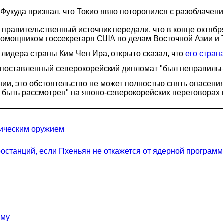
Фукуда признал, что Токио явно поторопился с разоблачен
правительственный источник передали, что в конце октяб
помощником госсекретаря США по делам Восточной Азии и 
 лидера страны Ким Чен Ира, открыто сказал, что
его стран
опоставленный северокорейский дипломат "был неправильно 
нии, это обстоятельство не может полностью снять опасени
ен быть рассмотрен" на японо-северокорейских переговорах
гическим оружием
останций, если Пхеньян не откажется от ядерной програм
мму