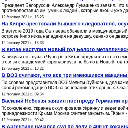
Президент Белоруссии Александр Лукашенко заявил, что
противопоставил им "умных людей", которые якобы уже д
12 february 2021 г., 15:25
На Кипре арестовали бывшего следователя, осу
В августе 2019 года Сатлаева объявили в международный
острове Кипр из-за нападения на девушку, однако он дваж
12 february 2021 г., 13:33
В Китае наступил Новый год Белого металличес
Каникулы по случаю Чуньцзе в Китае продлятся всего сем
в связи с пaндемией коронавируса не было в Новый год 
12 february 2021 г., 13:21
В ВОЗ считают, что все три имеющиеся вакцины
По словам представителя ВОЗ Мелиты Вуйнович, для каждо
собой рекомендацию ВОЗ на основании этих данных. Она 
12 february 2021 г., 09:54
Василий Небензя заявил постпреду Германии пр
"К сожалению, Украина оккупировала Украину и ведет вой
принадлежности Крыма Москва считает закрытым. "Крым - на
12 february 2021 г., 09:42
В Аргентине начался суд по делу о 400 кг кокаи