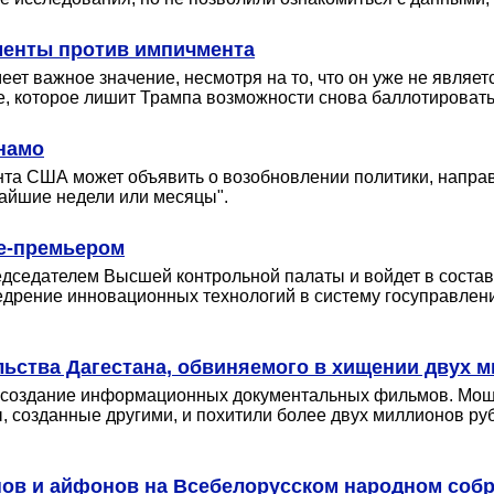
менты против импичмента
 важное значение, несмотря на то, что он уже не является
е, которое лишит Трампа возможности снова баллотировать
анамо
нта США может объявить о возобновлении политики, напра
жайшие недели или месяцы".
це-премьером
едседателем Высшей контрольной палаты и войдет в состав
едрение инновационных технологий в систему госуправлени
ьства Дагестана, обвиняемого в хищении двух 
а создание информационных документальных фильмов. Мо
 созданные другими, и похитили более двух миллионов руб
ов и айфонов на Всебелорусском народном соб