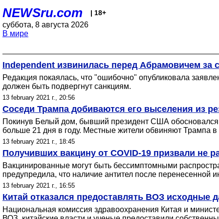
NEWSru.com
| 18+
суббота, 8 августа 2026
В мире
Independent извинилась перед Абрамовичем за с
Редакция покаялась, что "ошибочно" опубликовала заявле
должен быть подвергнут санкциям.
13 february 2021 г., 20:56
Соседи Трампа добиваются его выселения из ре
Покинув Белый дом, бывший президент США обосновался с
больше 21 дня в году. Местные жители обвиняют Трампа в
13 february 2021 г., 18:45
Получивших вакцину от COVID-19 призвали не р
Вакцинированные могут быть бессимптомными распространи
предупредила, что наличие антител после перенесенной
13 february 2021 г., 16:55
Китай отказался предоставлять ВОЗ исходные д
Национальная комиссия здравоохранения Китая и министе
ВОЗ, китайские власти и ученые предоставили собственны