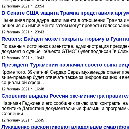
12 february 2021 г., 23:54
В Сенате США защита Трампа представила аргу
Нынешняя процедура импичмента в отношении Трампа имеет
решения об импичменте затем могут провести голосовани
12 february 2021 г., 23:43
Reuters: Байден может закрыть тюрьму в Гуант
По данным источников агентства, администрация президе
документ о судьбе "объекта GTMO" будет подписан "в бли
12 february 2021 г., 19:43
Президент Туркмении назначил своего сына ви
Кроме того, 39-летний Сердар Бердымухамедов станет пр
вице-премьер будет отвечать также за цифровизацию и вн
социальной сферы.
12 february 2021 г., 16:48
Словения выдала России экс-министра правител
Нариман Гаджиев и его сообщник заключили контракты н
политике Дагестана документальные фильмы и программы,
Словении.
12 february 2021 г., 15:45
Лукашенко раскритиковал владельцев смартфон