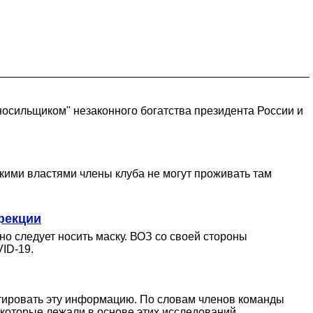
носильщиком" незаконного богатства президента России и
кими властями члены клуба не могут проживать там
фекции
о следует носить маску. ВОЗ со своей стороны
ID-19.
тировать эту информацию. По словам членов команды
 которые лежали в основе этих исследований.