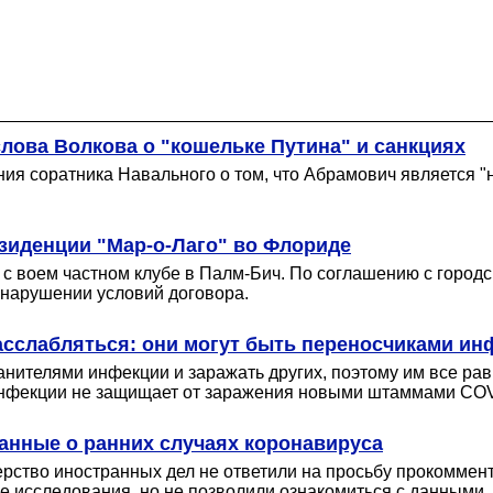
лова Волкова о "кошельке Путина" и санкциях
ния соратника Навального о том, что Абрамович является "
зиденции "Мар-о-Лаго" во Флориде
 воем частном клубе в Палм-Бич. По соглашению с городс
 нарушении условий договора.
асслабляться: они могут быть переносчиками ин
телями инфекции и заражать других, поэтому им все равн
 инфекции не защищает от заражения новыми штаммами COV
анные о ранних случаях коронавируса
рство иностранных дел не ответили на просьбу прокоммен
е исследования, но не позволили ознакомиться с данными,