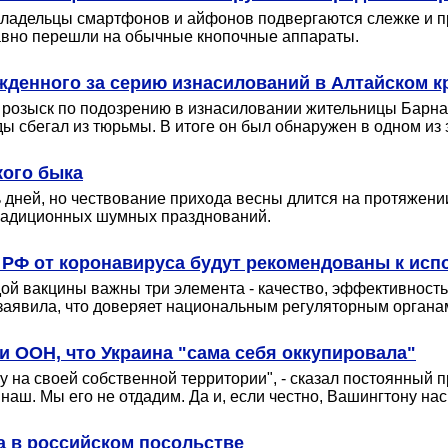
 владельцы смартфонов и айфонов подвергаются слежке и 
авно перешли на обычные кнопочные аппараты.
жденного за серию изнасилований в Алтайском к
 розыск по подозрению в изнасиловании жительницы Барнау
ды сбегал из тюрьмы. В итоге он был обнаружен в одном и
кого быка
ь дней, но чествование прихода весны длится на протяжен
традиционных шумных прaзднований.
 РФ от коронавируса будут рекомендованы к ис
й вакцины важны три элемента - качество, эффективность 
заявила, что доверяет национальным регуляторным органам
и ООН, что Украина "сама себя оккупировала"
ну на своей собственной территории", - сказал постоянный
ш. Мы его не отдадим. Да и, если честно, Вашингтону нас у
на в российском посольстве