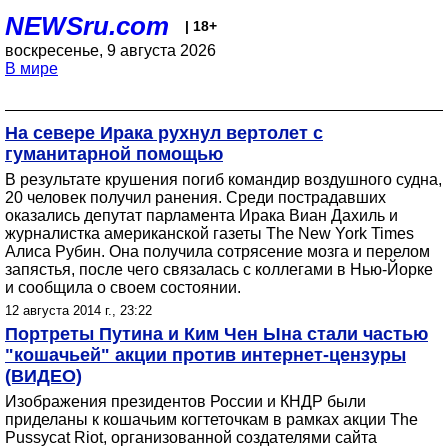
NEWSru.com
| 18+
воскресенье, 9 августа 2026
В мире
На севере Ирака рухнул вертолет с
гуманитарной помощью
В результате крушения погиб командир воздушного судна,
20 человек получил ранения. Среди пострадавших
оказались депутат парламента Ирака Виан Дахиль и
журналистка американской газеты The New York Times
Алиса Рубин. Она получила сотрясение мозга и перелом
запястья, после чего связалась с коллегами в Нью-Йорке
и сообщила о своем состоянии.
12 августа 2014 г., 23:22
Портреты Путина и Ким Чен Ына стали частью
"кошачьей" акции против интернет-цензуры
(ВИДЕО)
Изображения президентов России и КНДР были
приделаны к кошачьим когтеточкам в рамках акции The
Pussycat Riot, организованной создателями сайта