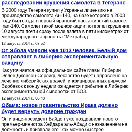
расследовании крушения самолета в Тегеране
В 2000 году Тегеран купил у Украины лицензию на
производство самолета Ан-140, на базе которого в 2003
году был создан первый иранский пассажирский самолет
Iran-140. Самолет такой модификации потерпел крушение
10 августа почти сразу после взлета в пяти километрах от
международного аэропорта "Мехрабад".
12 августа 2014 г., 07:52
От Эбола умерли уже 1013 человек. Белый дом
отправляет в Либерию экспериментальную
вакцину
Как уточняется на официальном сайте главы Либерии
Эллен Джонсон-Серлиф, лекарство будет направлено на
лечение либерийских врачей, инфицированных вирусом.
Вдобавок к концу недели ожидается прибытие в Либерию
экспериментальной сыворотки от ВОЗ.
12 августа 2014 г., 06:48
Обама: новое правительство Ирака должно
будет вернуть доверие граждан
Он и вице-президент Байден уже поздравили нового
премьер-министра Хейдара аль-Абади с назначением на
должность и призвали его "как можно быстрее