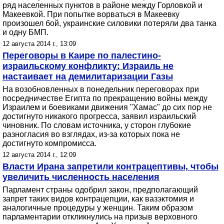
ряд населенных пунктов в районе между Горловкой и
Макеевкой. При попытке ворваться в Макеевку
произошел бой, украинские силовики потеряли два танка
и одну БМП.
12 августа 2014 г., 13:09
Переговоры в Каире по палестино-
израильскому конфликту: Израиль не
настаивает на демилитаризации Газы
На возобновленных в понедельник переговорах при
посредничестве Египта по прекращению войны между
Израилем и боевиками движения "Хамас" до сих пор не
достигнуто никакого прогресса, заявил израильский
чиновник. По словам источника, у сторон глубокие
разногласия во взглядах, из-за которых пока не
достигнуто компромисса.
12 августа 2014 г., 12:09
Власти Ирана запретили контрацептивы, чтобы
увеличить численность населения
Парламент страны одобрил закон, предполагающий
запрет таких видов контрацепции, как вазэктомия и
аналогичные процедуры у женщин. Таким образом
парламентарии откликнулись на призыв верховного