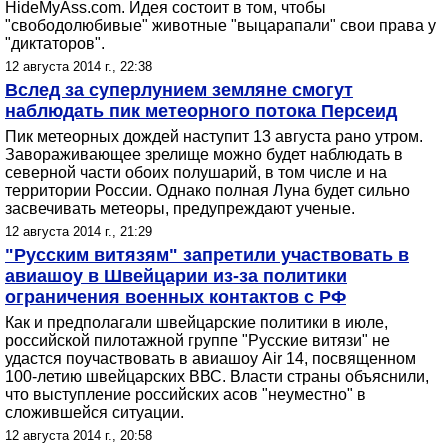
HideMyAss.com. Идея состоит в том, чтобы
"свободолюбивые" животные "выцарапали" свои права у
"диктаторов".
12 августа 2014 г., 22:38
Вслед за суперлунием земляне смогут
наблюдать пик метеорного потока Персеид
Пик метеорных дождей наступит 13 августа рано утром.
Завораживающее зрелище можно будет наблюдать в
северной части обоих полушарий, в том числе и на
территории России. Однако полная Луна будет сильно
засвечивать метеоры, предупреждают ученые.
12 августа 2014 г., 21:29
"Русским витязям" запретили участвовать в
авиашоу в Швейцарии из-за политики
ограничения военных контактов с РФ
Как и предполагали швейцарские политики в июле,
российской пилотажной группе "Русские витязи" не
удастся поучаствовать в авиашоу Air 14, посвященном
100-летию швейцарских ВВС. Власти страны объяснили,
что выступление российских асов "неуместно" в
сложившейся ситуации.
12 августа 2014 г., 20:58