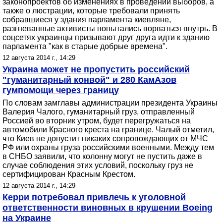
законопроектов об изменениях в проведении выборов, а
также о люстрации, которые требовали принять
собравшиеся у здания парламента киевляне,
разгневанные активисты попытались ворваться внутрь. В
соцсетях украинцы призывают друг друга идти к зданию
парламента "как в старые добрые времена".
12 августа 2014 г., 14:29
Украина может не пропустить российский
"гуманитарный конвой" и 280 КамАзов
гумпомощи через границу
По словам замглавы администрации президента Украины
Валерия Чалого, гуманитарный груз, отправленный
Россией во вторник утром, будет перегружаться на
автомобили Красного креста на границе. Чалый отметил,
что Киев не допустит никаких сопровождающих от МЧС
РФ или охраны груза российскими военными. Между тем
в СНБО заявили, что колонну могут не пустить даже в
случае соблюдения этих условий, поскольку груз не
сертифицирован Красным Крестом.
12 августа 2014 г., 14:29
Керри потребовал привлечь к уголовной
ответственности виновных в крушении Boeing
на Украине