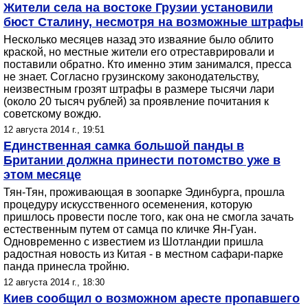
Жители села на востоке Грузии установили
бюст Сталину, несмотря на возможные штрафы
Несколько месяцев назад это изваяние было облито
краской, но местные жители его отреставрировали и
поставили обратно. Кто именно этим занимался, пресса
не знает. Согласно грузинскому законодательству,
неизвестным грозят штрафы в размере тысячи лари
(около 20 тысяч рублей) за проявление почитания к
советскому вождю.
12 августа 2014 г., 19:51
Единственная самка большой панды в
Британии должна принести потомство уже в
этом месяце
Тян-Тян, проживающая в зоопарке Эдинбурга, прошла
процедуру искусственного осеменения, которую
пришлось провести после того, как она не смогла зачать
естественным путем от самца по кличке Ян-Гуан.
Одновременно с известием из Шотландии пришла
радостная новость из Китая - в местном сафари-парке
панда принесла тройню.
12 августа 2014 г., 18:30
Киев сообщил о возможном аресте пропавшего