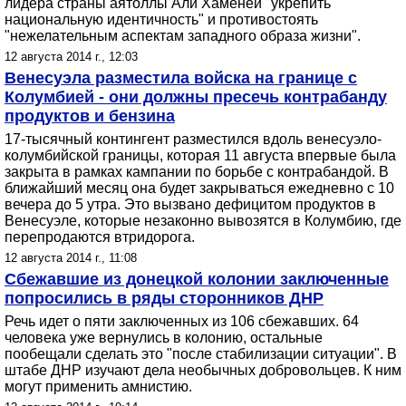
лидера страны аятоллы Али Хаменеи "укрепить
национальную идентичность" и противостоять
"нежелательным аспектам западного образа жизни".
12 августа 2014 г., 12:03
Венесуэла разместила войска на границе с
Колумбией - они должны пресечь контрабанду
продуктов и бензина
17-тысячный контингент разместился вдоль венесуэло-
колумбийской границы, которая 11 августа впервые была
закрыта в рамках кампании по борьбе с контрабандой. В
ближайший месяц она будет закрываться ежедневно с 10
вечера до 5 утра. Это вызвано дефицитом продуктов в
Венесуэле, которые незаконно вывозятся в Колумбию, где
перепродаются втридорога.
12 августа 2014 г., 11:08
Сбежавшие из донецкой колонии заключенные
попросились в ряды сторонников ДНР
Речь идет о пяти заключенных из 106 сбежавших. 64
человека уже вернулись в колонию, остальные
пообещали сделать это "после стабилизации ситуации". В
штабе ДНР изучают дела необычных добровольцев. К ним
могут применить амнистию.