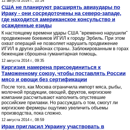
12 августа 2014 г., 10:14
США не планируют расширять авиаудары по
Ираку - они сосредоточены на северо-западе,
где находится американское консульство и
осажденные езиды
К настоящему времени удары США "временно нарушили"
продвижение боевиков ИГИЛ к городу Эрбиль. При этом
охват операций не позволяет нарушить продвижение
ИГИЛ в других районах страны. Заблокированным в горах
беженцам сброшена гуманитарная помощь.
12 августа 2014 г., 09:35
Киргизия намерена присоединиться к
Таможенному союзу, чтобы поставлять России
мясо и овощи без сертификации
После того, как Москва ограничила импорт мяса, рыбы,
молочной продукции, овощей, фруктов, киргизские
компании рассчитывают наполнить опустевшие
российские прилавки. Но рассуждать о том, смогут ли
киргизские фермеры ощутимо увеличить объемы
производства, пока сложно.
12 августа 2014 г., 08:59
Иран пригласил Украину участвовать в