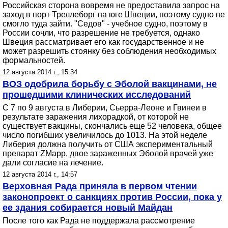
Российская сторона вовремя не предоставила запрос на
заход в порт Треллеборг на юге Швеции, поэтому судно не
смогло туда зайти. "Седов" - учебное судно, поэтому в
России сочли, что разрешение не требуется, однако
Швеция рассматривает его как государственное и не
может разрешить стоянку без соблюдения необходимых
формальностей.
12 августа 2014 г., 15:34
ВОЗ одобрила борьбу с Эболой вакцинами, не
прошедшими клинических исследований
С 7 по 9 августа в Либерии, Сьерра-Леоне и Гвинеи в
результате заражения лихорадкой, от которой не
существует вакцины, скончались еще 52 человека, общее
число погибших увеличилось до 1013. На этой неделе
Либерия должна получить от США экспериментальный
препарат ZMapp, двое зараженных Эболой врачей уже
дали согласие на лечение.
12 августа 2014 г., 14:57
Верховная Рада приняла в первом чтении
законопроект о санкциях против России, пока у
ее здания собирается новый Майдан
После того как Рада не поддержала рассмотрение