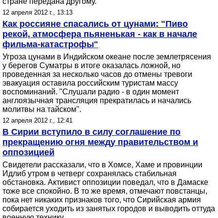
стране передана другому.
12 апреля 2012 г., 13:13
Как россияне спасались от цунами: "Пиво
рекой, атмосфера пьяненькая - как в начале
фильма-катастрофы"
Угроза цунами в Индийском океане после землетрясения
у берегов Суматры в итоге оказалась ложной, но
проведенная за несколько часов до отмены тревоги
эвакуация оставила российским туристам массу
воспоминаний. "Слушали радио - в один момент
англоязычная трансляция прекратилась и начались
молитвы на тайском".
12 апреля 2012 г., 12:41
В Сирии вступило в силу соглашение по
прекращению огня между правительством и
оппозицией
Свидетели рассказали, что в Хомсе, Хаме и провинции
Идлиб утром в четверг сохранялась стабильная
обстановка. Активист оппозиции поведал, что в Дамаске
тоже все спокойно. В то же время, отмечают повстанцы,
пока нет никаких признаков того, что Сирийская армия
собирается уходить из занятых городов и выводить оттуда
военную технику.