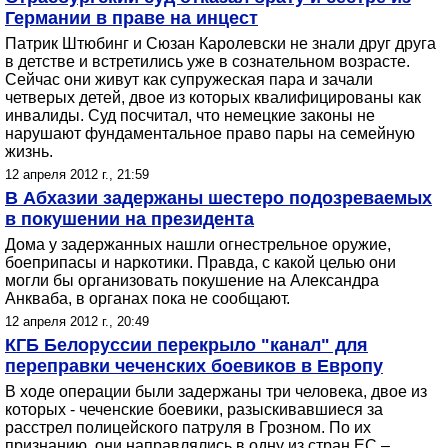
Германии в праве на инцест
Патрик Штюбинг и Сюзан Каролевски не знали друг друга
в детстве и встретились уже в сознательном возрасте.
Сейчас они живут как супружеская пара и зачали
четверых детей, двое из которых квалифицированы как
инвалиды. Суд посчитал, что немецкие законы не
нарушают фундаментальное право пары на семейную
жизнь.
12 апреля 2012 г., 21:59
В Абхазии задержаны шестеро подозреваемых
в покушении на президента
Дома у задержанных нашли огнестрельное оружие,
боеприпасы и наркотики. Правда, с какой целью они
могли бы организовать покушение на Александра
Анкваба, в органах пока не сообщают.
12 апреля 2012 г., 20:49
КГБ Белоруссии перекрыло "канал" для
переправки чеченских боевиков в Европу
В ходе операции были задержаны три человека, двое из
которых - чеченские боевики, разыскивавшиеся за
расстрел полицейского патруля в Грозном. По их
признанию, они направлялись в одну из стран ЕС –