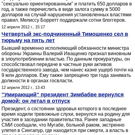
"сексуально ориентированным" и платить 650 долларов в
год, а также перечислить в виде залога сумму в 5000
долларов на случай нарушения установленных властями
правил. Мелиссу Борретт поддержали сотни блоггеров.
12 апреля 2012 г., 15:17
Четвертый экс-подчиненный Тимошенко сел в
тюрьму на пять лет
Бывший временно исполняющий обязанности министра
обороны Украины Валерий Иващенко признал виновным
в злоупотреблении властью. По данным прокуратуры, он
способствовал передаче в частные руки активов
государственного завода, чем нанес казне ущерб почти на
9 млн долларов. Ему также запрещено три года занимать
должности в органах госвласти.
12 апреля 2012 г., 13:43
"Умирающий" президент Зимбабве вернулся
домой: он летал в отпуск
Президент, о состоянии здоровья которого в последнее
время ходили тревожные слухи, вернулся на родину для
участия в заседании правительства. Ранее западные
СМИ сообщали, что Мугабе, больной раком, экстренно
улетел в Сингапур, где находится при смерти, а власть в