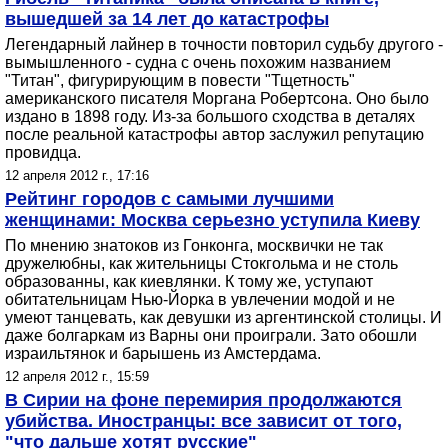
вышедшей за 14 лет до катастрофы
Легендарный лайнер в точности повторил судьбу другого -
вымышленного - судна с очень похожим названием
"Титан", фигурирующим в повести "Тщетность"
американского писателя Моргана Робертсона. Оно было
издано в 1898 году. Из-за большого сходства в деталях
после реальной катастрофы автор заслужил репутацию
провидца.
12 апреля 2012 г., 17:16
Рейтинг городов с самыми лучшими
женщинами: Москва серьезно уступила Киеву
По мнению знатоков из Гонконга, москвички не так
дружелюбны, как жительницы Стокгольма и не столь
образованны, как киевлянки. К тому же, уступают
обитательницам Нью-Йорка в увлечении модой и не
умеют танцевать, как девушки из аргентинской столицы. И
даже болгаркам из Варны они проиграли. Зато обошли
израильтянок и барышень из Амстердама.
12 апреля 2012 г., 15:59
В Сирии на фоне перемирия продолжаются
убийства. Иностранцы: все зависит от того,
"что дальше хотят русские"