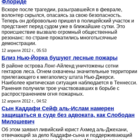
Флориде
Вскоре после трагедии, разыгравшейся в феврале,
волонтер скрылся, опасаясь за свою безопасность.
Теперь он добровольно пришел в полицейский участок и
предстанет перед судом уже в ближайшие сутки. Это
происшествие вызвало огромный общественный
резонанс: по стране прокатились многотысячные
демонстрации.
12 апреля 2012 г., 05:53
Близ Нью-Йорка бушуют лесные пожары
В районе острова Лонг-Айленд уничтожены сотни
гектаров леса. Огнем охвачены значительные территории
прилегающего к мегаполису штата Нью-Джерси.
Наиболее критическая ситуация наблюдается в Теннесси.
Ранения получили трое участвовавших в борьбе с
распространением огня пожарных.
12 апреля 2012 г., 04:52
Сын Каддафи Сейф аль-Ислам намерен
защищаться в суде без адвоката, как Слободан
Милошевич
Об этом заявил ливийский юрист Ахмед аль-Джехани,
отвечающий за дело Каддафи-сына и поддерживающий