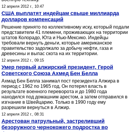
12 апреля 2012 г., 10:47
США выплатят индейцам свыше миллиарда
долларов компенсаций
Решение принято по коллективному иску, который подали
представители 41 племени, проживающих на территории
штатов Колорадо, Юта и Нью-Мексико. Индейцы
требовали вернуть деньги, которые американское
правительство задолжало за добычу нефти, газа и
древесины и выпас скота на их территории.
12 апреля 2012 г., 09:15
Умер первый алжирский президент, Герой
Советского Союза Ахмед Бен Белла
Ахмад Бен Белла занимал пост президента Алжира в
период с 1962 по 1965 год. Он потерял власть в
результате военного переворота и до 1980 года
находился под домашним арестом, а затем отправился в
изгнание в Швейцарию. Только в 1990 году ему
разрешили вернуться в Алжир.
12 апреля 2012 г., 08:31
Арестован патрульный, застреливший
безоружного чернокожего подростка во