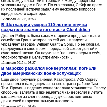
связь между властями в Триполи и Международным
уголовным судом в Гааге. По его словам, Сейф во время
их последней встречи задал ему несколько вопросов
юридического характера.
12 апреля 2012 г., 03:53
В Шотландии умерла 110-летняя внучка
создателя знаменитого виски Glenfiddich
Джанет Робертс была самым старшим представителем
семейства Грант, которое по сей день владеет и
управляет заводом William Grant & Sons. По ее словам,
прадедушка в свое время передал ей секрет долгой и
счастливой жизни. Он научил ее "ценности веры в себя,
упорного труда и целеустремленности".
12 апреля 2012 г., 03:27
В Марокко разбился конвертоплан: погибли
двое американских военнослужащих
Еще двое получили ранения. Катастрофа V-22 Osprey
произошла в находящемся на юге страны районе Там-
Там. Причины падения конвертоплана уточняются. Osprey
способны взлетать и приземляться как вертолет и летать
как самолет за счет перевода двух своих винтовых
двигателей в горизонтальную плоскость.
12 апреля 2012 г., 01:45