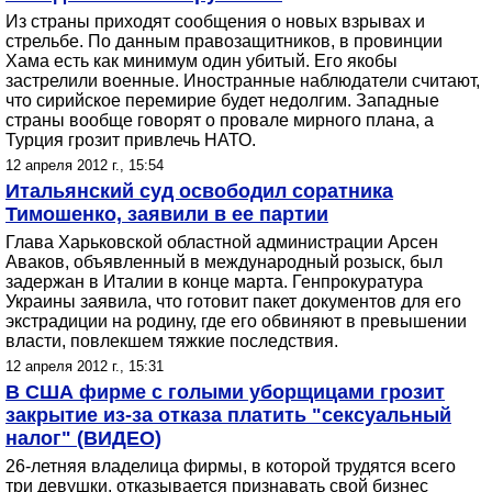
Из страны приходят сообщения о новых взрывах и
стрельбе. По данным правозащитников, в провинции
Хама есть как минимум один убитый. Его якобы
застрелили военные. Иностранные наблюдатели считают,
что сирийское перемирие будет недолгим. Западные
страны вообще говорят о провале мирного плана, а
Турция грозит привлечь НАТО.
12 апреля 2012 г., 15:54
Итальянский суд освободил соратника
Тимошенко, заявили в ее партии
Глава Харьковской областной администрации Арсен
Аваков, объявленный в международный розыск, был
задержан в Италии в конце марта. Генпрокуратура
Украины заявила, что готовит пакет документов для его
экстрадиции на родину, где его обвиняют в превышении
власти, повлекшем тяжкие последствия.
12 апреля 2012 г., 15:31
В США фирме с голыми уборщицами грозит
закрытие из-за отказа платить "сексуальный
налог" (ВИДЕО)
26-летняя владелица фирмы, в которой трудятся всего
три девушки, отказывается признавать свой бизнес