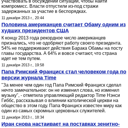
участвовать в обсуждении ситуации, чтобы найти
компромисс. Власти отпустили из-под стражи
задержанных за участие в беспорядках.
11 декабря 2013 г., 20:44
Половина американцев считает Обаму одним из
худших президентов США
К концу 2013 года рекордное число американцев
признались, что не одобряют работу своего президента.
54% не поддерживают действия Барака Обамы на посту
главы государства. А 64% и вовсе считают, что страна
идет не тем путем.
11 декабря 2013 г., 19:58
Папа Римский Франциск стал человеком года по
версии журнала Time
"За менее чем один год Папа Римский Франциск сделал
нечто замечательное: он не изменил слова, но изменил
музыку", - отметила управляющий редактор Time Нэнси
Гиббс, рассказывая о влиянии католической церкви на
общество в этом году. Папа Франциск известен миру как
один из самых скромных церковных служителей.
11 декабря 2013 г., 18:34
Иран снова настаивает на поставках зенитно-