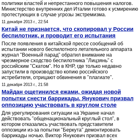
политики властей и непрестанного повышения налогов.
Министерство внутренних дел Италии готово к усмирению
протестующих в случае угрозы экстремизма.
11 декабря 2013 г., 22:54
Китай не признается, что скопировал у России
беспилотник, и проводит его испытания
После появления в китайской прессе сообщений об
испытании нового беспилотного летательного аппарата
журнал "Военный парад" обратил внимание на
чрезмерное сходство беспилотника "Лицзянь" с
российским "Скатом". Но в КНР, где только недавно
запустили в производство копию российского
истребителя, отрицают обвинения в "плагиате".
11 декабря 2013 г., 21:58
Майдан ощетинился ежами, ожидая новой
попытки снести баррикады. Янукович призвал
оппозицию участвовать в круглом столе
Для урегулирования ситуации на Украине начал
действовать "общенациональный круглый стол", в
котором отказались участвовать представители
оппозиции из-за попытки "Беркута" демонтировать
баррикады ночью. Виктор Янукович призвал всех