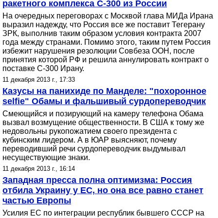
ракетного комплекса С-300 из России
На очередных переговорах с Москвой глава МИДа Ирана
выразил надежду, что Россия все же поставит Тегерану
ЗРК, выполнив таким образом условия контракта 2007
года между странами. Помимо этого, таким путем Россия
избежит нарушения резолюции Совбеза ООН, после
принятия которой РФ и решила аннулировать контракт о
поставке С-300 Ирану.
11 декабря 2013 г., 17:33
Казусы на панихиде по Манделе: "похоронное
selfie" Обамы и фальшивый сурдопереводчик
Смеющийся и позирующий на камеру телефона Обама
вызвал возмущение общественности. В США к тому же
недовольны рукопожатием своего президента с
кубинским лидером. А в ЮАР выясняют, почему
переводивший речи сурдопереводчик выдумывал
несуществующие знаки.
11 декабря 2013 г., 16:14
Западная пресса полна оптимизма: Россия
отбила Украину у ЕС, но она все равно станет
частью Европы
Усилия ЕС по интеграции республик бывшего СССР на