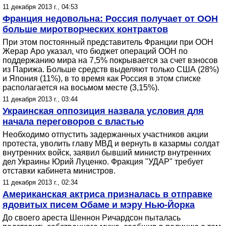
11 декабря 2013 г., 04:53
Франция недовольна: Россия получает от ООН
больше миротворческих контрактов
При этом постоянный представитель Франции при ООН
Жерар Аро указал, что бюджет операций ООН по
поддержанию мира на 7,5% покрывается за счет взносов
из Парижа. Больше средств выделяют только США (28%)
и Япония (11%), в то время как Россия в этом списке
располагается на восьмом месте (3,15%).
11 декабря 2013 г., 03:44
Украинская оппозиция назвала условия для
начала переговоров с властью
Необходимо отпустить задержанных участников акции
протеста, уволить главу МВД и вернуть в казармы солдат
внутренних войск, заявил бывший министр внутренних
дел Украины Юрий Луценко. Фракция "УДАР" требует
отставки кабинета министров.
11 декабря 2013 г., 02:34
Американская актриса призналась в отправке
ядовитых писем Обаме и мэру Нью-Йорка
До своего ареста Шеннон Ричардсон пыталась