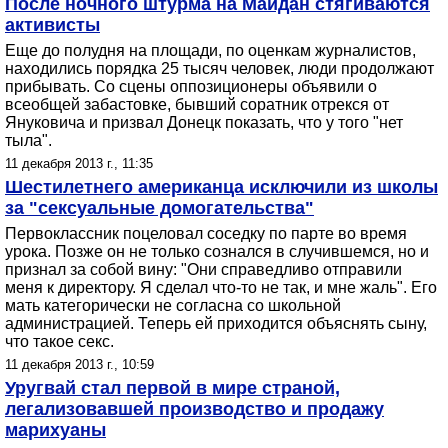
После ночного штурма на Майдан стягиваются
активисты
Еще до полудня на площади, по оценкам журналистов,
находились порядка 25 тысяч человек, люди продолжают
прибывать. Со сцены оппозиционеры объявили о
всеобщей забастовке, бывший соратник отрекся от
Януковича и призвал Донецк показать, что у того "нет
тыла".
11 декабря 2013 г., 11:35
Шестилетнего американца исключили из школы
за "сексуальные домогательства"
Первоклассник поцеловал соседку по парте во время
урока. Позже он не только сознался в случившемся, но и
признал за собой вину: "Они справедливо отправили
меня к директору. Я сделал что-то не так, и мне жаль". Его
мать категорически не согласна со школьной
администрацией. Теперь ей приходится объяснять сыну,
что такое секс.
11 декабря 2013 г., 10:59
Уругвай стал первой в мире страной,
легализовавшей производство и продажу
марихуаны