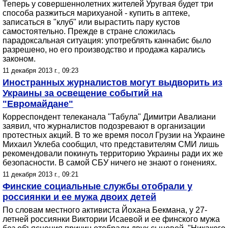
Теперь у совершеннолетних жителей Уругвая будет три
способа разжиться марихуаной - купить в аптеке,
записаться в "клуб" или вырастить пару кустов
самостоятельно. Прежде в стране сложилась
парадоксальная ситуация: употреблять каннабис было
разрешено, но его производство и продажа карались
законом.
11 декабря 2013 г., 09:23
Иностранных журналистов могут выдворить из
Украины за освещение событий на
"Евромайдане"
Корреспондент телеканала "Табула" Димитри Авалиани
заявил, что журналистов подозревают в организации
протестных акций. В то же время посол Грузии на Украине
Михаил Уклеба сообщил, что представителям СМИ лишь
рекомендовали покинуть территорию Украины ради их же
безопасности. В самой СБУ ничего не знают о гонениях.
11 декабря 2013 г., 09:21
Финские социальные службы отобрали у
россиянки и ее мужа двоих детей
По словам местного активиста Йохана Бекмана, у 27-
летней россиянки Виктории Исаевой и ее финского мужа