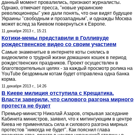
данный момент провалились, признают журналисты.
Однако, отмечает пресса, "новые украинские
революционеры" уже дали понять, что они видят будущее
Украины "свободным и прозападным", и однажды Москва
может вслед за Киевом повернуться к Европе.
11 декабря 2013 г., 15:21
Котики-мемы представили в Голливуде
рождественское видео со своим участием
Самые знаменитые в интернете коты снялись в
видеоклипе о трудной жизни домашних кошек в период
рождественских праздников. Проект осуществлен в
благотворительных целях - за каждый просмотр ролика на
YouTube бездомным котам будет отправлена одна банка
корма.
11 декабря 2013 г., 14:26
В Киеве милиция отступила с Крещатика.
Власти заверили, что силового разгона мирного
протеста не будет
Премьер-министр Николай Азаров, открывая заседание
Кабинета министров, заявил, что к митингующим в центре
Киева не применялась сила и силового разгона мирных
протестов "никогда не будет". Как пояснил глава