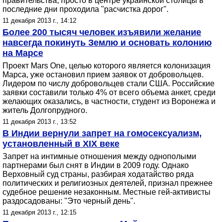
правительства, просто в центре украинской столицы в
последние дни проходила "расчистка дорог".
11 декабря 2013 г., 14:12
Более 200 тысяч человек изъявили желание
навсегда покинуть Землю и основать колонию
на Марсе
Проект Mars One, целью которого является колонизация
Марса, уже остановил прием заявок от добровольцев.
Лидером по числу добровольцев стали США. Российские
заявки составили только 4% от всего объема анкет, среди
желающих оказались, в частности, студент из Воронежа и
житель Долгопрудного.
11 декабря 2013 г., 13:52
В Индии вернули запрет на гомосексуализм,
установленный в XIX веке
Запрет на интимные отношения между однополыми
партнерами был снят в Индии в 2009 году. Однако
Верховный суд страны, разбирая ходатайство ряда
политических и религиозных деятелей, признал прежнее
судебное решение незаконным. Местные гей-активисты
раздосадованы: "Это черный день".
11 декабря 2013 г., 12:15