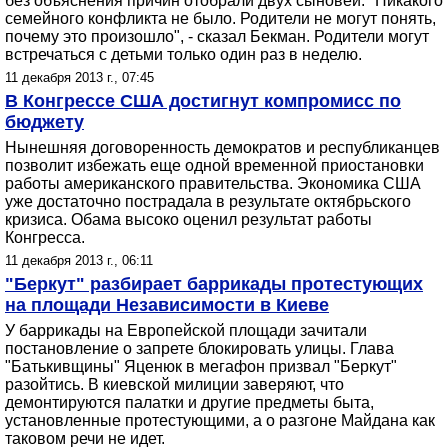
без объяснения причин отобрали двух сыновей. "Никакого
семейного конфликта не было. Родители не могут понять,
почему это произошло", - сказал Бекман. Родители могут
встречаться с детьми только один раз в неделю.
11 декабря 2013 г., 07:45
В Конгрессе США достигнут компромисс по
бюджету
Нынешняя договоренность демократов и республиканцев
позволит избежать еще одной временной приостановки
работы американского правительства. Экономика США
уже достаточно пострадала в результате октябрьского
кризиса. Обама высоко оценил результат работы
Конгресса.
11 декабря 2013 г., 06:11
"Беркут" разбирает баррикады протестующих
на площади Независимости в Киеве
У баррикады на Европейской площади зачитали
постановление о запрете блокировать улицы. Глава
"Батькивщины" Яценюк в мегафон призвал "Беркут"
разойтись. В киевской милиции заверяют, что
демонтируются палатки и другие предметы быта,
установленные протестующими, а о разгоне Майдана как
таковом речи не идет.