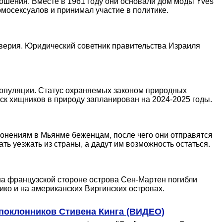
ошения. Вместе в 1961 году они основали дом моды Yves
омосексуалов и принимал участие в политике.
верия. Юридический советник правительства Израиля
популяции. Статус охраняемых законом природных
уск хищников в природу запланирован на 2024-2025 годы.
нениям в Мьянме беженцам, после чего они отправятся
ь уезжать из страны, а дадут им возможность остаться.
на французской стороне острова Сен-Мартен погибли
Рико и на американских Виргинских островах.
поклонников Стивена Кинга (ВИДЕО)