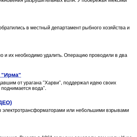
зникновения разрушительных волн. У побережья Мексики
 обратились в местный департамент рыбного хозяйства и
но и их необходимо удалить. Операцию проводили в два
 "Ирма"
авшим от урагана "Харви", поддержал идею своих
 поднимается вода".
ДЕО)
аны электротрансформаторами или небольшими взрывами