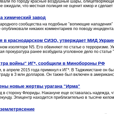
шивали по городу красные воздушные шары, олицетворяющи
е ожидали, что местная полиция не оценит юмор и сделает
на химический завод
народного сообщества на подобные "вопиющие нападения" 
е опубликовали никаких комментариев по поводу инцидента
я в краснодарском СИЗО, утверждает МИД Украи
ном изоляторе N5. Его обвиняют по статье о терроризме. У
кая прокуратура ранее возбудила уголовное дело по статье
стра войны" ИГ*, сообщили в Минобороны РФ
 в апреле 2015 года примкнул к ИГ*. В Таджикистане он бы
раду в 3 млн долларов. Он также был включен в американс
жены новые жертвы урагана "Ирма"
ад в сторону Флориды. Накануне еще оставалась надежда, чт
екунду. Эпицентр находится приблизительно в тысяче кило
 землетрясение