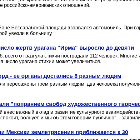
ие российско-американских отношений.
оне Бессарабской площади взорвался автомобиль. При взр
ой увезли в больницу.
число жертв урагана "Ирма" выросло до девяти
 всего от разгула стихии пострадали 112 человек. Многие 
я число урагана стихии может увеличиться.
орд - ее органы достались 8 разным людям
ыли пересажены трем разным людям, два человека получили
али "попранием свобод художественного творче
ый внес важный вклад в развитие культурного взаимодейст
покоит, волнует, и мы об этом говорим публично", - заяви
и Мексики землетрясения приближается к 30