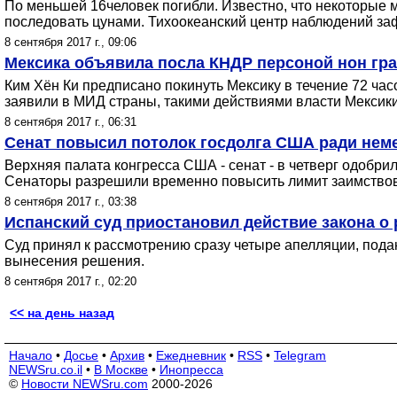
По меньшей 16человек погибли. Известно, что некоторые 
последовать цунами. Тихоокеанский центр наблюдений за
8 сентября 2017 г., 09:06
Мексика объявила посла КНДР персоной нон гра
Ким Хён Ки предписано покинуть Мексику в течение 72 ча
заявили в МИД страны, такими действиями власти Мекси
8 сентября 2017 г., 06:31
Сенат повысил потолок госдолга США ради нем
Верхняя палата конгресса США - сенат - в четверг одобр
Сенаторы разрешили временно повысить лимит заимствов
8 сентября 2017 г., 03:38
Испанский суд приостановил действие закона о
Суд принял к рассмотрению сразу четыре апелляции, под
вынесения решения.
8 сентября 2017 г., 02:20
<< на день назад
Начало
•
Досье
•
Архив
•
Ежедневник
•
RSS
•
Telegram
NEWSru.co.il
•
В Москве
•
Инопресса
©
Новости NEWSru.com
2000-2026