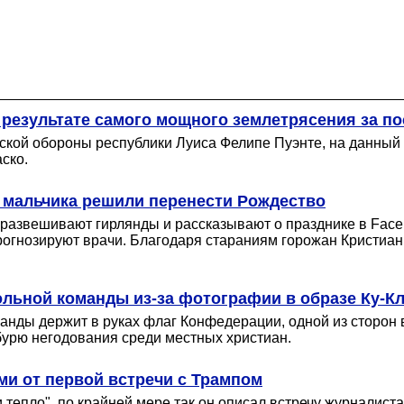
 результате самого мощного землетрясения за по
кой обороны республики Луиса Фелипе Пуэнте, на данный 
аско.
о мальчика решили перенести Рождество
 развешивают гирлянды и рассказывают о празднике в Face
прогнозируют врачи. Благодаря стараниям горожан Кристиа
ьной команды из-за фотографии в образе Ку-Кл
анды держит в руках флаг Конфедерации, одной из сторон 
бурю негодования среди местных христиан.
и от первой встречи с Трампом
тепло", по крайней мере так он описал встречу журналист