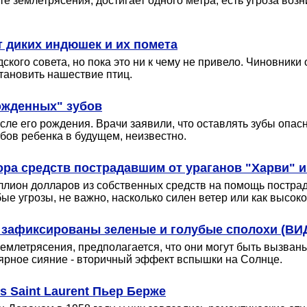
е землетрясения, достигает одного метра, есть угроза во
т диких индюшек и их помета
кого совета, но пока это ни к чему не привело. Чиновники
становить нашествие птиц.
ожденных" зубов
сле его рождения. Врачи заявили, что оставлять зубы опас
бов ребенка в будущем, неизвестно.
ра средств пострадавшим от ураганов "Харви" и
лион долларов из собственных средств на помощь пострад
е угрозы, не важно, насколько силен ветер или как высоко
я зафиксированы зеленые и голубые сполохи (ВИ
землетрясения, предполагается, что они могут быть вызв
олярное сияние - вторичный эффект вспышки на Солнце.
 Saint Laurent Пьер Берже