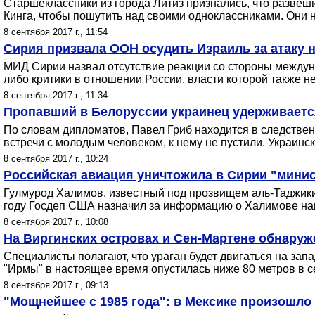
Старшеклассники из города Литиз признались, что разве
Кинга, чтобы пошутить над своими одноклассниками. Они н
8 сентября 2017 г., 11:54
Сирия призвала ООН осудить Израиль за атаку 
МИД Сирии назвал отсутствие реакции со стороны между
либо критики в отношении России, власти которой также н
8 сентября 2017 г., 11:34
Пропавший в Белоруссии украинец удерживаетс
По словам дипломатов, Павел Гриб находится в следствен
встречи с молодым человеком, к нему не пустили. Украинс
8 сентября 2017 г., 10:24
Российская авиация уничтожила в Сирии "мини
Гулмурод Халимов, известный под прозвищем аль-Таджики,
году Госдеп США назначил за информацию о Халимове наг
8 сентября 2017 г., 10:08
На Виргинских островах и Сен-Мартене обнару
Специалисты полагают, что ураган будет двигаться на зап
"Ирмы" в настоящее время опустилась ниже 80 метров в с
8 сентября 2017 г., 09:13
"Мощнейшее с 1985 года": в Мексике произошло