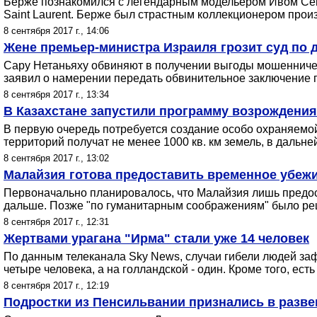
Берже познакомился с легендарным модельером Ивом Сен-
Saint Laurent. Берже был страстным коллекционером произ
8 сентября 2017 г., 14:06
Жене премьер-министра Израиля грозит суд по 
Сару Нетаньяху обвиняют в получении выгоды мошенничес
заявил о намерении передать обвинительное заключение п
8 сентября 2017 г., 13:34
В Казахстане запустили программу возрождения
В первую очередь потребуется создание особо охраняемо
территорий получат не менее 1000 кв. км земель, в дальн
8 сентября 2017 г., 13:02
Малайзия готова предоставить временное убе
Первоначально планировалось, что Малайзия лишь предо
дальше. Позже "по гуманитарным соображениям" было реше
8 сентября 2017 г., 12:31
Жертвами урагана "Ирма" стали уже 14 человек
По данным телеканала Sky News, случаи гибели людей заф
четыре человека, а на голландской - один. Кроме того, ес
8 сентября 2017 г., 12:19
Подростки из Пенсильвании признались в разв