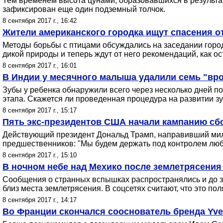
Тем временем высота цунами, образовавшихся в результат
зафиксирован еще один подземный толчок.
8 сентября 2017 г., 16:42
Жители американского городка ищут спасения о
Методы борьбы с птицами обсуждались на заседании городс
дикой природы и теперь ждут от него рекомендаций, как о
8 сентября 2017 г., 16:01
В Индии у месячного малыша удалили семь "вр
Зубы у ребенка обнаружили всего через несколько дней по
этапа. Скажется ли проведенная процедура на развитии зу
8 сентября 2017 г., 15:17
Пять экс-президентов США начали кампанию сбо
Действующий президент Дональд Трамп, направивший мил
предшественников: "Мы будем держать под контролем любы
8 сентября 2017 г., 15:10
В ночном небе над Мехико после землетрясени
Сообщения о странных вспышках распространялись и до 
близ места землетрясения. В соцсетях считают, что это п
8 сентября 2017 г., 14:17
Во Франции скончался сооснователь бренда Yves