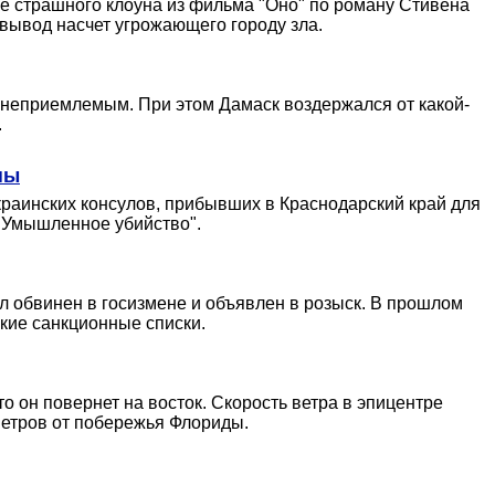
е страшного клоуна из фильма "Оно" по роману Стивена
 вывод насчет угрожающего городу зла.
неприемлемым. При этом Дамаск воздержался от какой-
.
ны
краинских консулов, прибывших в Краснодарский край для
 "Умышленное убийство".
л обвинен в госизмене и объявлен в розыск. В прошлом
кие санкционные списки.
о он повернет на восток. Скорость ветра в эпицентре
метров от побережья Флориды.