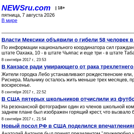
NEWSru.com
| 18+
пятница, 7 августа 2026
В мире
Власти Мексики объявили о гибели 58 человек в
По информации национального координатора сил гражданс
штате Оахака, 10 - в штате Чьяпас и еще три - в штате Таб
8 сентября 2017 г., 23:53
В Канзасе ради умирающего от рака трехлетнег
Жители городка Лебо устанавливают рождественские ели,
Риснера. Мальчику осталось жить меньше трех месяцев, 
воскресенье.
8 сентября 2017 г., 22:52
В США пятерых школьников отчислили из футбол
На резонансной фотографии один из членов школьной ком
заднем плане был изображен горящий крест, что вызвало 
8 сентября 2017 г., 21:54
Новый посол РФ в США поделился впечатлениям
Анатолий Антонов был принят президентом "дружелюбно и 