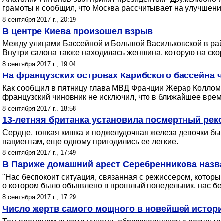
грамоты и сообщил, что Москва рассчитывает на улучшен
8 сентября 2017 г., 20:19
В центре Киева произошел взрыв
Между улицами Бассейной и Большой Васильковской в рай
Внутри салона также находилась женщина, которую на скор
8 сентября 2017 г., 19:04
На французских островах Карибского бассейна 
Как сообщил в пятницу глава МВД Франции Жерар Колломб,
французский чиновник не исключил, что в ближайшее врем
8 сентября 2017 г., 18:58
13-летняя британка установила посмертный рек
Cердце, тонкая кишка и поджелудочная железа девочки б
пациентам, еще одному пригодились ее легкие.
8 сентября 2017 г., 17:49
В Париже домашний арест Серебренникова назв
"Нас беспокоит ситуация, связанная с режиссером, котор
о котором было объявлено в прошлый понедельник, нас бес
8 сентября 2017 г., 17:29
Число жертв самого мощного в новейшей истори