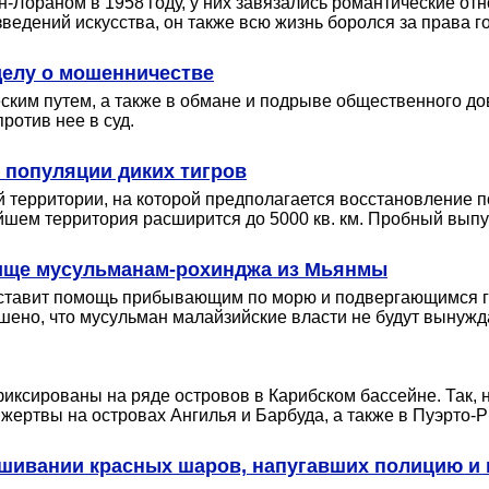
Лораном в 1958 году, у них завязались романтические отн
ведений искусства, он также всю жизнь боролся за права г
делу о мошенничестве
ким путем, а также в обмане и подрыве общественного до
ротив нее в суд.
 популяции диких тигров
й территории, на которой предполагается восстановление 
ейшем территория расширится до 5000 кв. км. Пробный вып
жище мусульманам-рохинджа из Мьянмы
ставит помощь прибывающим по морю и подвергающимся го
но, что мусульман малайзийские власти не будут вынуждат
иксированы на ряде островов в Карибском бассейне. Так, 
ть жертвы на островах Ангилья и Барбуда, а также в Пуэрто-
ешивании красных шаров, напугавших полицию и 