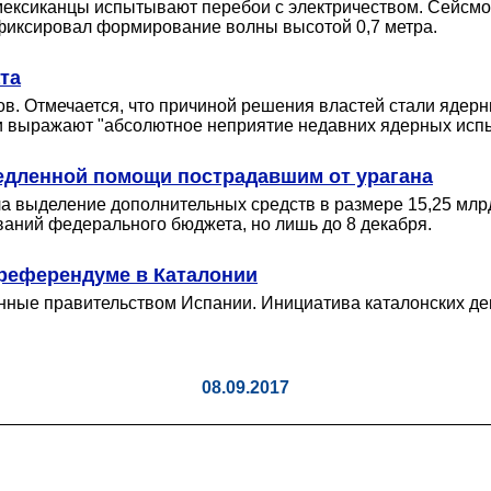
мексиканцы испытывают перебои с электричеством. Сейсмо
фиксировал формирование волны высотой 0,7 метра.
та
сов. Отмечается, что причиной решения властей стали яде
ки выражают "абсолютное неприятие недавних ядерных исп
едленной помощи пострадавшим от урагана
ила выделение дополнительных средств в размере 15,25 млр
аний федерального бюджета, но лишь до 8 декабря.
 референдуме в Каталонии
анные правительством Испании. Инициатива каталонских д
08.09.2017