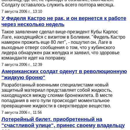
Солдату оставалось служить всего полтора месяца.
7 августа 2006 г., 13:10
У Фиделя Кастро не рак, и он вернется к работе
через несколько недель
Такое заявление сделал вице-президент Кубы Карлос
Лаге, находящийся с визитом в Боливии. "Фидель Кастро
намерен прожить еще 80 лет", - пошутил он. Лаге в
выходные отверг сообщения о том, что у кубинского
лидера обнаружен рак желудка и заявил, что здоровье
команданте идет на поправку.
7 августа 2006 г., 12:39
Американских солдат оденут в революционную
"жидкую броню"
Разработанный военными специалистами новый
защитный материал представляет собой жидкость,
находящуюся между слоями бронежилета. В месте
попадания в него пули происходит моментальное
превращение жидкости в сверхтвердое вещество.
7 августа 2006 г., 11:56
Лотерейный билет, приобретенный на
"счастливой улице", принес своему владельцу