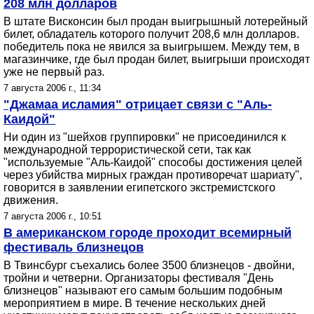
208 млн долларов
В штате Висконсин был продан выигрышный лотерейный
билет, обладатель которого получит 208,6 млн долларов.
победитель пока не явился за выигрышем. Между тем, в
магазинчике, где был продан билет, выигрыши происходят
уже не первый раз.
7 августа 2006 г., 11:34
"Джамаа исламия" отрицает связи с "Аль-
Каидой"
Ни один из "шейхов группировки" не присоединился к
международной террористической сети, так как
"используемые "Аль-Каидой" способы достижения целей
через убийства мирных граждан противоречат шариату",
говорится в заявлении египетского экстремистского
движения.
7 августа 2006 г., 10:51
В американском городе проходит всемирный
фестиваль близнецов
В Твинсбург съехались более 3500 близнецов - двойни,
тройни и четверни. Организаторы фестиваля "День
близнецов" называют его самым большим подобным
мероприятием в мире. В течение нескольких дней