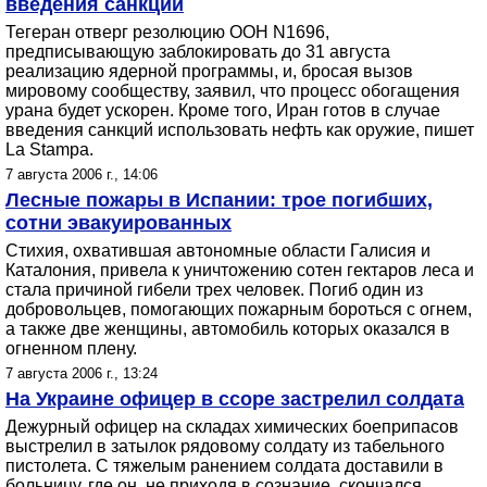
введения санкций
Тегеран отверг резолюцию ООН N1696,
предписывающую заблокировать до 31 августа
реализацию ядерной программы, и, бросая вызов
мировому сообществу, заявил, что процесс обогащения
урана будет ускорен. Кроме того, Иран готов в случае
введения санкций использовать нефть как оружие, пишет
La Stampa.
7 августа 2006 г., 14:06
Лесные пожары в Испании: трое погибших,
сотни эвакуированных
Стихия, охватившая автономные области Галисия и
Каталония, привела к уничтожению сотен гектаров леса и
стала причиной гибели трех человек. Погиб один из
добровольцев, помогающих пожарным бороться с огнем,
а также две женщины, автомобиль которых оказался в
огненном плену.
7 августа 2006 г., 13:24
На Украине офицер в ссоре застрелил солдата
Дежурный офицер на складах химических боеприпасов
выстрелил в затылок рядовому солдату из табельного
пистолета. С тяжелым ранением солдата доставили в
больницу, где он, не приходя в сознание, скончался.