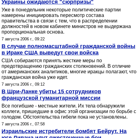
Украины ожидаются "сюрпризы"
Уже в понедельник некоторые политические партии
намерены инициировать пересмотр состава
правительства в связи с тем, что в распределении
должностей в новом кабинете министров не выдержана
пропорциональная основа.
7 августа 2006 г., 09:22
В случае полномасштабной гражданской войны
в Ираке США выведут свои войска
США собираются принять жесткие меры по
предотвращению гражданских столкновений. В отличие
от американских аналитиков, многие иракцы полагают, что
гражданская война уже идет.
7 августа 2006 г., 09:12
В Шри-Ланке убиты 15 сотрудников
французской гуманитарной миссии
Все погибшие - местные жители. Их тела обнаружили
коллеги, пришедшие в офис этой организации по борьбе с
голодом. Обстоятельства гибели пока не установлены.
7 августа 2006 г., 07:58
Израильские истребители бомбят Бейрут. На
юге Ливана идут ожесточенные бои