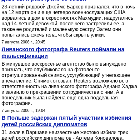
23-летний рядовой Джеймс Баркер признался, что в ночь
на 12 марта он и еще четверо военнослужащих США
ворвались в дом в окрестностях Махмудии, надругались
над 14-летней девочкой, после чего застрелили ее, а
также ее родителей и маленькую сестру. Затем они
попытались сжечь тела, чтобы скрыть улики.
7 августа 2006 г., 20:45
Ливанского фотографа Reuters поймали на
фальсификации
В минувшее воскресенье агентство было вынуждено
признать, что опубликовало на фотоленте
отретушированный снимок, усугубляющий угнетающее
впечатление. Снимок отозван, Reuters возложило всю
ответственность на ливанского фотографа Аднана Хаджа
и заявило о прекращении сотрудничества с ним. А в
понедельник была найдена еще одна поддельная
фотография.
7 августа 2006 г., 19:04
В Польше задержан пятый участник избиения
детей российских дипломатов
31 июля в Варшаве неизвестные жестоко избили трех
детей российских дипломатов - Артема Коновалова,