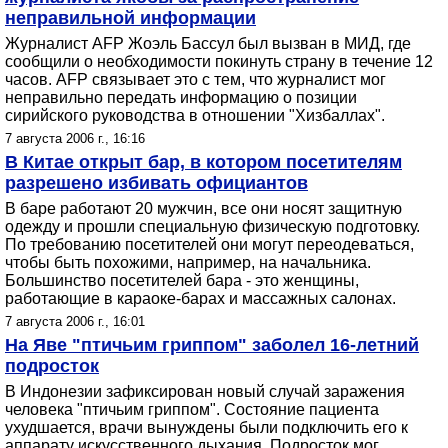
неправильной информации
Журналист AFP Жоэль Бассул был вызван в МИД, где
сообщили о необходимости покинуть страну в течение 12
часов. AFP связывает это с тем, что журналист мог
неправильно передать информацию о позиции
сирийского руководства в отношении "Хизбаллах".
7 августа 2006 г., 16:16
В Китае открыт бар, в котором посетителям
разрешено избивать официантов
В баре работают 20 мужчин, все они носят защитную
одежду и прошли специальную физическую подготовку.
По требованию посетителей они могут переодеваться,
чтобы быть похожими, например, на начальника.
Большинство посетителей бара - это женщины,
работающие в караоке-барах и массажных салонах.
7 августа 2006 г., 16:01
На Яве "птичьим гриппом" заболел 16-летний
подросток
В Индонезии зафиксирован новый случай заражения
человека "птичьим гриппом". Состояние пациента
ухудшается, врачи вынуждены были подключить его к
аппарату искусственного дыхания. Подросток мог