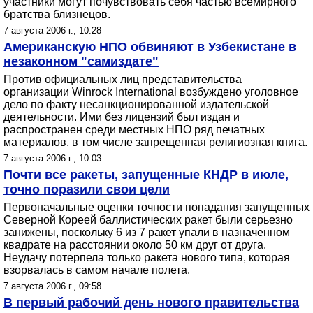
участники могут почувствовать себя частью всемирного
братства близнецов.
7 августа 2006 г., 10:28
Американскую НПО обвиняют в Узбекистане в
незаконном "самиздате"
Против официальных лиц представительства
организации Winrock International возбуждено уголовное
дело по факту несанкционированной издательской
деятельности. Ими без лицензий был издан и
распространен среди местных НПО ряд печатных
материалов, в том числе запрещенная религиозная книга.
7 августа 2006 г., 10:03
Почти все ракеты, запущенные КНДР в июле,
точно поразили свои цели
Первоначальные оценки точности попадания запущенных
Северной Кореей баллистических ракет были серьезно
занижены, поскольку 6 из 7 ракет упали в назначенном
квадрате на расстоянии около 50 км друг от друга.
Неудачу потерпела только ракета нового типа, которая
взорвалась в самом начале полета.
7 августа 2006 г., 09:58
В первый рабочий день нового правительства