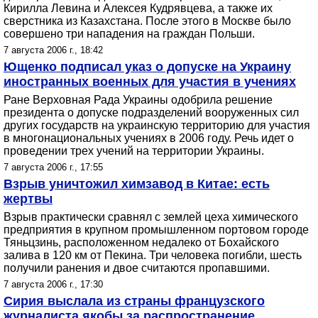
Кирилла Левина и Алексея Кудрявцева, а также их
сверстника из Казахстана. После этого в Москве было
совершено три нападения на граждан Польши.
7 августа 2006 г., 18:42
Ющенко подписал указ о допуске на Украину
иностранных военных для участия в учениях
Ране Верховная Рада Украины одобрила решение
президента о допуске подразделений вооруженных сил
других государств на украинскую территорию для участия
в многонациональных учениях в 2006 году. Речь идет о
проведении трех учений на территории Украины.
7 августа 2006 г., 17:55
Взрыв уничтожил химзавод в Китае: есть
жертвы
Взрыв практически сравнял с землей цеха химического
предприятия в крупном промышленном портовом городе
Тяньцзинь, расположенном недалеко от Бохайского
залива в 120 км от Пекина. Три человека погибли, шесть
получили ранения и двое считаются пропавшими.
7 августа 2006 г., 17:30
Сирия выслала из страны французского
журналиста якобы за распространение