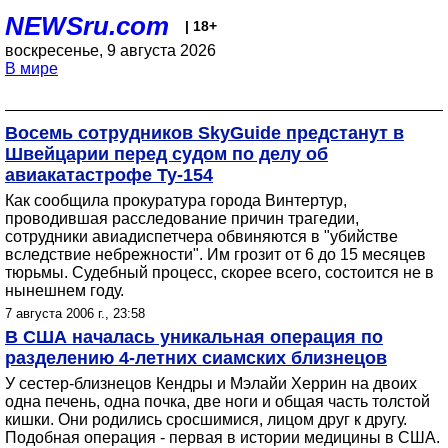
NEWSru.com
| 18+
воскресенье, 9 августа 2026
В мире
Восемь сотрудников SkyGuide предстанут в
Швейцарии перед судом по делу об
авиакатастрофе Ту-154
Как сообщила прокуратура города Винтертур,
проводившая расследование причин трагедии,
сотрудники авиадиспетчера обвиняются в "убийстве
вследствие небрежности". Им грозит от 6 до 15 месяцев
тюрьмы. Судебный процесс, скорее всего, состоится не в
нынешнем году.
7 августа 2006 г., 23:58
В США началась уникальная операция по
разделению 4-летних сиамских близнецов
У сестер-близнецов Кендры и Мэлайи Херрин на двоих
одна печень, одна почка, две ноги и общая часть толстой
кишки. Они родились сросшимися, лицом друг к другу.
Подобная операция - первая в истории медицины в США.