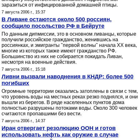
заразиться от инфицированной домашней птицы.
7 августа 2006 г., 15:37
В Ливане остаются около 500 россиян,
сообщило посольство РФ в Бейруте
По данным дипмиссии, это в основном ливанцы, которые
получили российское гражданство, женившись на
россиянках, и эмигранты "первой волны" начала XX века,
многие из которых также имеют гражданство РФ.
Большинство из них не собирается покидать Ливан,
несмотря на военные действия.
7 августа 2006 г., 15:18
Ливни вызвали наводнения в КНДР: более 500
погибших
Огромные территории оказались затоплены в связи с тем,
что уровень воды на местных реках резко поднялся, и они
вышли из берегов. В ряде населенных пунктов дома
полностью разрушены потоками воды. Около 300 человек
считаются пропавшими без вести.
7 августа 2006 г., 14:37
Иран отвергает резолюцию ООН и готов
использовать нефть как оружие в случае