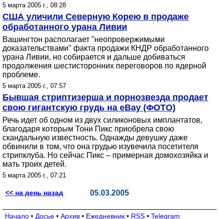
5 марта 2005 г., 08:28
США уличили Северную Корею в продаже
обработанного урана Ливии
Вашингтон располагает "неопровержимыми
доказательствами" факта продажи КНДР обработанного
урана Ливии, но собирается и дальше добиваться
продолжения шестисторонних переговоров по ядерной
проблеме.
5 марта 2005 г., 07:57
Бывшая стриптизерша и порнозвезда продает
свою гигантскую грудь на eBay (ФОТО)
Речь идет об одном из двух силиконовых имплантатов,
благодаря которым Тони Пикс приобрела свою
скандальную известность. Однажды девушку даже
обвинили в том, что она грудью изувечила посетителя
стрипклуба. Но сейчас Пикс – примерная домохозяйка и
мать троих детей.
5 марта 2005 г., 07:21
<< на день назад
05.03.2005
Начало
•
Досье
•
Архив
•
Ежедневник
•
RSS
•
Telegram