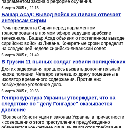
парламентом закона о реформе обучения.
5 марта 2005 г., 22:13
Башар Асад: Вывод войск из Ливана отвечает
интересам Сирии
Речь президента Сирии перед парламентом
транслировали в прямом эфире ведущие арабские
телеканалы. Башар Асад объявил о постепенном выводе
сирийских войск из Ливана. Конкретные сроки определит
на следующей неделе сирийско-ливанский совет.
5 марта 2005 г., 21:49
В Грузии 11 пьяных солдат избили полицейских
Для их задержания пришлось вызвать дополнительный
наряд полиции. Четверо затеявших драку помещены в
изолятор временного содержания. Против них
возбуждено уголовное дело.
5 марта 2005 г., 20:53
Генпрокуратура Украины утверждает, что на
следствие по "делу Гонгадзе" оказывается
давление
"Вопреки Конституции и законам Украины в причастности
к совершению этого преступления предубежденно
обвиняются конкретные лица, выдвигаются требования