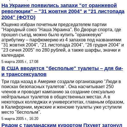
На Украине появились запахи "от оранжевой
революции" – "31 жовтня 2004" и "21 листопада
2004" (ФОТО)
Ющенко избран почетным председателем партии
"Народный союз "Наша Украина". Во Дворце спорта, где
прошел съезд, можно было купить "оранжевую"
атрибутику – парфюмерию из 4 запахов под названиями
"31 жовтня 2004", "21 листопада 2004", "26 грудня 2004" и
"23 сичня 2005" по 280 рублей, а также шарфы, значки и
календари.
5 марта 2005 г., 17:08
В США вводятся "бесполые" туалеты – для би-
и транссексуалов
Три года назад в Америке создали организацию "Люди в
поисках безопасных туалетов". Она насчитывает 250
членов и проводит кампанию за создание сексуально
нейтральных туалетов в общественных местах. А в
некоторых колледжах и университетах, главным образом,
в Калифорнии, мужские и женские туалеты уже уступили
место "бесполым".
5 марта 2005 г., 16:20
Рядом с таиландским курортом Пхукет затонул