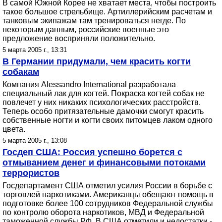
В самой Южной Корее не хватает места, чтобы построить
такое большое стрельбище. Артиллерийским расчетам и
танковым экипажам там тренироваться негде. По
некоторым данным, российские военные это
предложение восприняли положительно.
5 марта 2005 г., 13:31
В Германии придумали, чем красить когти
собакам
Компания Alessandro International разработала
специальный лак для когтей. Покраска когтей собак не
повлечет у них никаких психологических расстройств.
Теперь особо притязательные дамочки смогут красить
собственные ногти и когти своих питомцев лаком одного
цвета.
5 марта 2005 г., 13:08
Госдеп США: Россия успешно борется с
отмыванием денег и финансовыми потоками
террористов
Госдепартамент США отметил усилия России в борьбе с
торговлей наркотиками. Американцы обещают помощь в
подготовке более 100 сотрудников Федеральной службы
по контролю оборота наркотиков, МВД и Федеральной
таможенной службы РФ. В США отметили и недостатки -