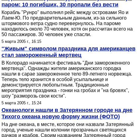
паром: 10 погибших, 30 пропали без вести
Корабль "Рунро" выполнял рейс между островами Яо и
Лаем-Ю. По предварительным данным, из-за сильного
штормового ветра судно перевернулось. На пароме
находилось около 70 человек, хотя он рассчитан всего на
50 пассажиров. 30 человек уже спасли.
5 марта 2005 г., 16:15
"Живым" символом праздника для американцев
стал замороженный мертвец
В Колорадо начинается фестиваль "Дни замороженного
мертвеца". Однажды жители американского городка
нашли в сарае замороженное тело 89-летнего норвежца.
Теперь тело хранится в особой усыпальнице и
демонстрируется любопытным. Традиционные
мероприятия праздника - гонки на гробах и "на бровях",
шоу "разморозь свои кости".
5 марта 2005 г., 15:24
Океанологи нашли в Затерянном городе на дне
Тихого океана новую форму жизни (ФОТО)
На дне океана, в месте, которое они назвали Затерянный
город, ученые нашли колонии прозрачных светящихся
рачков и крабов. Своим названием Затерянный город