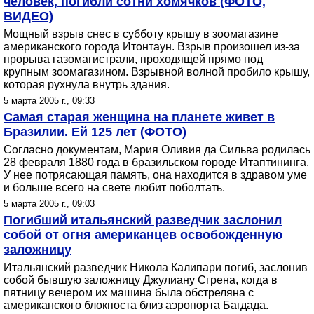
человек, погибли сотни хомячков (ФОТО,
ВИДЕО)
Мощный взрыв снес в субботу крышу в зоомагазине
американского города Итонтаун. Взрыв произошел из-за
прорыва газомагистрали, проходящей прямо под
крупным зоомагазином. Взрывной волной пробило крышу,
которая рухнула внутрь здания.
5 марта 2005 г., 09:33
Самая старая женщина на планете живет в
Бразилии. Ей 125 лет (ФОТО)
Согласно документам, Мария Оливия да Сильва родилась
28 февраля 1880 года в бразильском городе Итаптининга.
У нее потрясающая память, она находится в здравом уме
и больше всего на свете любит поболтать.
5 марта 2005 г., 09:03
Погибший итальянский разведчик заслонил
собой от огня американцев освобожденную
заложницу
Итальянский разведчик Никола Калипари погиб, заслонив
собой бывшую заложницу Джулиану Сгрена, когда в
пятницу вечером их машина была обстреляна с
американского блокпоста близ аэропорта Багдада.