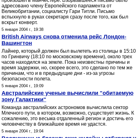
произошел в Манчестере. Взорвавшееся письмо было
адресовано члену Европейского парламента от
Великобритании, социалисту Гари Титли. Письмо
вспыхнуло в руках секретаря сразу после того, как был
вскрыт конверт.
5 января 2004 г., 19:38
British Airways снова отменила рейс Лондон-
Вашингтон
Лайнер, который должен был вылететь из столицы в 15:10
по Гринвичу (18:10 по московскому времени), около трех
часов находился на земле. Пока неизвестны причины и
время задержки, но, скорее всего, это сделано по тем же
причинам, что и в предыдущие дни - из-за угрозы
безопасности полета.
5 января 2004 г., 19:09
Австралийские ученые вычислили "обитаемую
зону Галактики"
Команда австралийских астрономов вычислила сектор
Млечного пути, в котором, возможно, существует жизнь. К
сожалению, это весьма отдаленный регион и достичь его
человечеству в ближайшее время не удастся.
5 января 2004 г., 19:04