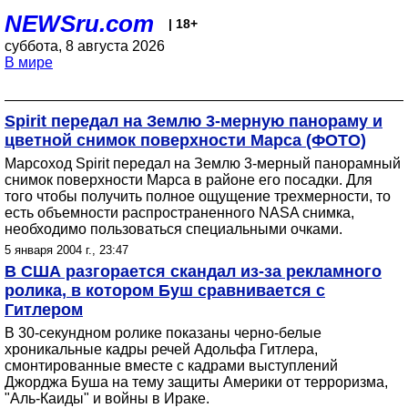
NEWSru.com
| 18+
суббота, 8 августа 2026
В мире
Spirit передал на Землю 3-мерную панораму и
цветной снимок поверхности Марса (ФОТО)
Марсоход Spirit передал на Землю 3-мерный панорамный
снимок поверхности Марса в районе его посадки. Для
того чтобы получить полное ощущение трехмерности, то
есть объемности распространенного NASA снимка,
необходимо пользоваться специальными очками.
5 января 2004 г., 23:47
В США разгорается скандал из-за рекламного
ролика, в котором Буш сравнивается с
Гитлером
В 30-секундном ролике показаны черно-белые
хроникальные кадры речей Адольфа Гитлера,
смонтированные вместе с кадрами выступлений
Джорджа Буша на тему защиты Америки от терроризма,
"Аль-Каиды" и войны в Ираке.