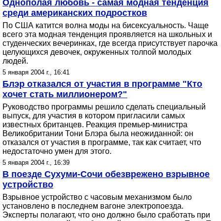
Однополая любовь - самая модная тенденция
среди американских подростков
По США катится волна моды на бисексуальность. Чаще
всего эта модная тенденция проявляется на школьных и
студенческих вечеринках, где всегда присутствует парочка
целующихся девочек, окруженных толпой молодых
людей.
5 января 2004 г., 16:41
Блэр отказался от участия в программе "Кто
хочет стать миллионером?"
Руководство программы решило сделать специальный
выпуск, для участия в котором пригласили самых
известных британцев. Реакция премьер-министра
Великобритании Тони Блэра была неожиданной: он
отказался от участия в программе, так как считает, что
недостаточно умен для этого.
5 января 2004 г., 16:39
В поезде Сухуми-Сочи обезврежено взрывное
устройство
Взрывное устройство с часовым механизмом было
установлено в последнем вагоне электропоезда.
Эксперты полагают, что оно должно было сработать при