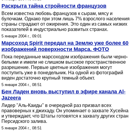
Раскрыта тайна стройности французов
Всем известна любовь французов к сырам, мясу и
булочкам. Однако при этом лишь 7% взрослого населения
страны страдают от ожирения. Это один из самых низких
показателей в индустриально развитых странах.
5 января 2004 г., 09:01
Марсоход Spirit передал на Землю уже более 60
изображений поверхности Марса. ФОТО
Пока переданные марсоходом изображения были черно-
белыми и имели не слишком высокое пространственное
разрешение. Первые цветные изображения могут
поступить уже в понедельник. На одной из фотографий
виден достаточно крупный темный объект.
5 января 2004 г., 08:51
Бен Ладен вновь выступил в эфире канала Al-
Jazeera
Лидер "Аль-Каиды" в очередной раз призвал всех
правоверных к джихаду. Он упоминает о захвате Хусейна
и утверждает, что Штаты готовятся к захвату других стран
Персидского залива.
5 января 2004 г., 08:51