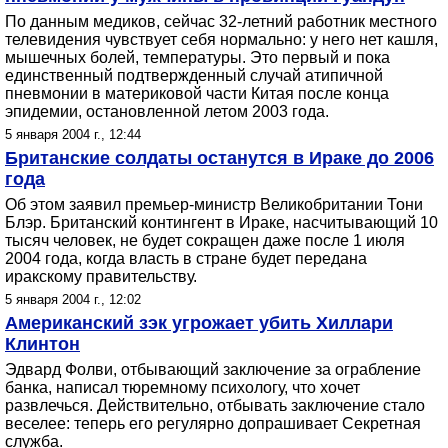
По данным медиков, сейчас 32-летний работник местного
телевидения чувствует себя нормально: у него нет кашля,
мышечных болей, температуры. Это первый и пока
единственный подтвержденный случай атипичной
пневмонии в материковой части Китая после конца
эпидемии, остановленной летом 2003 года.
5 января 2004 г., 12:44
Британские солдаты останутся в Ираке до 2006
года
Об этом заявил премьер-министр Великобритании Тони
Блэр. Британский контингент в Ираке, насчитывающий 10
тысяч человек, не будет сокращен даже после 1 июля
2004 года, когда власть в стране будет передана
иракскому правительству.
5 января 2004 г., 12:02
Американский зэк угрожает убить Хиллари
Клинтон
Эдвард Фолви, отбывающий заключение за ограбление
банка, написал тюремному психологу, что хочет
развлечься. Действительно, отбывать заключение стало
веселее: теперь его регулярно допрашивает Секретная
служба.