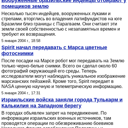
Вооруженные бразильские индейцы отбирают у
помещиков землю
Несколько тысяч индейцев, вооруженных луками и
стрелами, вторглись во владения латифундистов на юге
Бразилии близ границы с Парагваем. Они считают эти
земли своей собственностью с незапамятных времен и
требуют их возвращения.
5 января 2004 г., 18:58
Spirit начал передавать с Марса цветные
фотоснимки
После посадки на Марсе робот мог передавать на Землю
только черно-белые снимки. Всего он сделал около 60
фотографий окружающей его среды. Теперь
исследователи могут наблюдать уникальное изображение
марсианских пейзажей. Кроме того, Spirit передает в
NASA ценную научную и телеметрическую информацию.
5 января 2004 г., 17:31
Израильские войска заняли города Тулькарм и
Калькилия на Западном берегу
В городах объявлен запрет на передвижение. По
информации израильских военных источников, там
проводятся операции по обезвреживанию боевиков