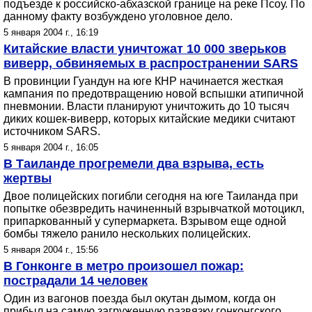
подъезде к российско-абхазской границе на реке Псоу. По
данному факту возбуждено уголовное дело.
5 января 2004 г., 16:19
Китайские власти уничтожат 10 000 зверьков
виверр, обвиняемых в распространении SARS
В провинции Гуандун на юге КНР начинается жесткая
кампания по предотвращению новой вспышки атипичной
пневмонии. Власти планируют уничтожить до 10 тысяч
диких кошек-виверр, которых китайские медики считают
источником SARS.
5 января 2004 г., 16:05
В Таиланде прогремели два взрыва, есть
жертвы
Двое полицейских погибли сегодня на юге Таиланда при
попытке обезвредить начиненный взрывчаткой мотоцикл,
припаркованный у супермаркета. Взрывом еще одной
бомбы тяжело ранило нескольких полицейских.
5 января 2004 г., 15:56
В Гонконге в метро произошел пожар:
пострадали 14 человек
Один из вагонов поезда был окутан дымом, когда он
прибыл на самую загруженную развязку гонконгского