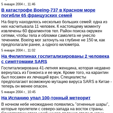
5 января 2004 г., 11:46
В катастрофе Boeing-737 в Красном море
погибли 65 французских семей
На борту находилось несколько больших семей: одна из
них насчитывала 11 человек. К настоящему моменту
извлечены 60 фрагментов тел. Район поиска окружен
сетями, чтобы тела и обломки самолета не унесло
течением. Boeing мог затонуть на глубине не 150 м, как
предполагали ранее, а одного километра.
5 января 2004 г., 11:02
На Филиппинах госпитализированы 2 человека
с симптомами SARS
Госпитализирована 41-летняя женщина, которая недавно
вернулась из Гонконга и ее муж. Кроме того, на карантин
был посажен их лечащий врач. Специалисты
предполагают возможную мутацию вируса SARS в Китае -
теперь он менее опасен.
5 января 2004 г., 10:45
На Испанию упал 100-тонный метеорит
В ночном небе неожиданно появились "огненные шары",
которые пролетели с северо-запада на восток страны.