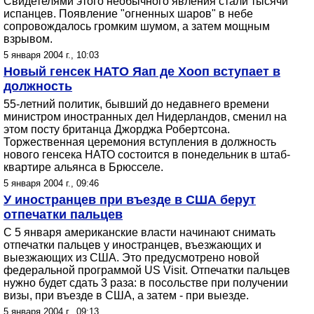
Свидетелями этого необычного явления стали тысячи
испанцев. Появление "огненных шаров" в небе
сопровождалось громким шумом, а затем мощным
взрывом.
5 января 2004 г., 10:03
Новый генсек НАТО Яап де Хооп вступает в
должность
55-летний политик, бывший до недавнего времени
министром иностранных дел Нидерландов, сменил на
этом посту британца Джорджа Робертсона.
Торжественная церемония вступления в должность
нового генсека НАТО состоится в понедельник в штаб-
квартире альянса в Брюсселе.
5 января 2004 г., 09:46
У иностранцев при въезде в США берут
отпечатки пальцев
С 5 января американские власти начинают снимать
отпечатки пальцев у иностранцев, въезжающих и
выезжающих из США. Это предусмотрено новой
федеральной программой US Visit. Отпечатки пальцев
нужно будет сдать 3 раза: в посольстве при получении
визы, при въезде в США, а затем - при выезде.
5 января 2004 г., 09:13