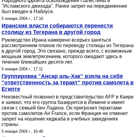
Народного фронта освобождения Палестины и
"Исламского джихада". Ранее запрет на передвижение
был введен в Наблусе.
5 января 2004 г., 17:16
Иранские власти собираются перенести
столицу из Тегерана в другой город
Руководство Ирана намерено всерьез заняться
рассмотрением планов по переводу столицы из Тегерана
в другой город. Это связано, прежде всего, с возможным
мощным землетрясением, которого ожидают здесь в
течение ближайших десяти лет.
5 января 2004 г., 17:11
Группировка "Ансар аль-Хак" взяла на себя
"ответственность за теракт" против самолета в
Египте
Неизвестный позвонил в представительство AFP в Каире
и заявил, что его группа базируется в Йемене и имеет
связи с семьей бен Ладена. Он пригрозил терактами
против самолетов Air France, если Франция не отменит
запрет на ношение хиджаба в учебных заведениях
страны.
5 января 2004 г., 16:46