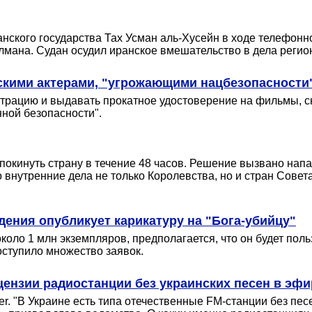
ского государства Тах Усман аль-Хусейн в ходе телефонн
ана. Судан осудил иранское вмешательство в дела регио
скими актерами, "угрожающими нацбезопасности
страцию и выдавать прокатное удостоверение на фильмы, 
нной безопасности".
 покинуть страну в течение 48 часов. Решение вызвано на
нутренние дела не только Королевства, но и стран Совета
адения опубликует карикатуру на "Бога-убийцу"
около 1 млн экземпляров, предполагается, что он будет п
оступило множество заявок.
ензии радиостанции без украинских песен в эфи
r. "В Украине есть типа отечественные FM-станции без пе