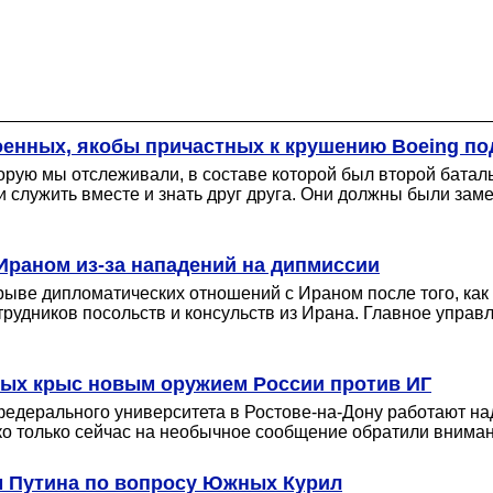
военных, якобы причастных к крушению Boeing п
торую мы отслеживали, в составе которой был второй батал
 служить вместе и знать друг друга. Они должны были замет
Ираном из-за нападений на дипмиссии
рыве дипломатических отношений с Ираном после того, ка
трудников посольств и консульств из Ирана. Главное упра
ьных крыс новым оружием России против ИГ
федерального университета в Ростове-на-Дону работают на
ако только сейчас на необычное сообщение обратили внима
м Путина по вопросу Южных Курил