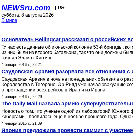
NEWSru.com
| 18+
суббота, 8 августа 2026
В мире
Основатель Bellingcat рассказал о российских 
"У нас есть данные об июньской колонне 53-й бригады, ко
из них были из второго батальона, так что они должны были
заявил Эллиот Хиггинс.
4 января 2016 г., 23:21
Саудовская Аравия разорвала все отношения с 
Саудовская Аравия в ночь на понедельник объявила о раз
Королевства в Тегеране. Эр-Рияд уже начал эвакуацию со
о прекращении всех рейсов в Иран и из Ирана.
4 января 2016 г., 22:29
The Daily Mail назвала армию суперчувствител
Новость о том, что ученые одной из лабораторий Южного 
киборгами", появилась еще в ноябре прошлого года. Одн
4 января 2016 г., 21:39
Япония предложила провести саммит с участие