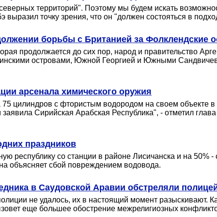
еверных территорий". Поэтому мы будем искать возможность
 выразил точку зрения, что он "должен состояться в подхо
должении борьбы с Британией за Фолклендские о
которая продолжается до сих пор, народ и правительство А
ьвинскими островами, Южной Георгией и Южными Сандвичев
ции арсенала химического оружия
75 цилиндров с фтористым водородом на своем объекте в ш
м заявила Сирийская Арабская Республика", - отметил гла
одних праздников
 республику со станции в районе Лисичанска и на 50% - 
ина объясняет сбой повреждением водовода.
едника в Саудовской Аравии обстреляли полице
полиции не удалось, их в настоящий момент разыскивают.
вызовет еще большее обострение межрелигиозных конфликто