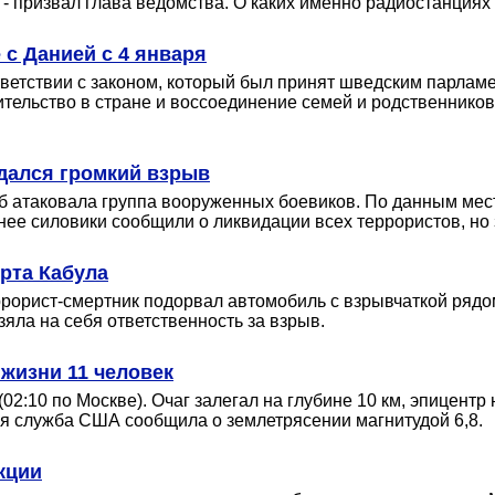
 - призвал глава ведомства. О каких именно радиостанциях 
с Данией с 4 января
ветствии с законом, который был принят шведским парламен
ительство в стране и воссоединение семей и родственнико
здался громкий взрыв
аб атаковала группа вооруженных боевиков. По данным ме
ее силовики сообщили о ликвидации всех террористов, но 
рта Кабула
ррорист-смертник подорвал автомобиль с взрывчаткой рядо
зяла на себя ответственность за взрыв.
жизни 11 человек
02:10 по Москве). Очаг залегал на глубине 10 км, эпицентр
ая служба США сообщила о землетрясении магнитудой 6,8.
кции