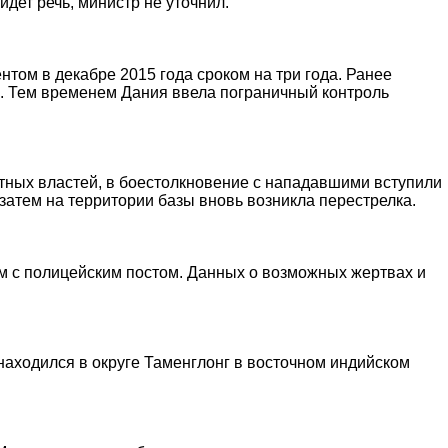
идет речь, министр не уточнил.
том в декабре 2015 года сроком на три года. Ранее
в. Тем временем Дания ввела пограничный контроль
стных властей, в боестолкновение с нападавшими вступили
затем на территории базы вновь возникла перестрелка.
м с полицейским постом. Данных о возможных жертвах и
 находился в округе Таменглонг в восточном индийском