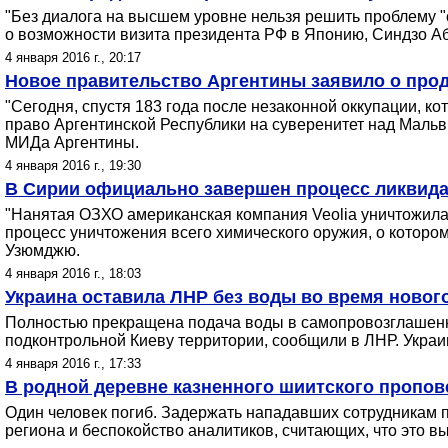
"Без диалога на высшем уровне нельзя решить проблему "с
о возможности визита президента РФ в Японию, Синдзо Абэ
4 января 2016 г., 20:17
Новое правительство Аргентины заявило о про
"Сегодня, спустя 183 года после незаконной оккупации, 
право Аргентинской Республики на суверенитет над Мал
МИДа Аргентины.
4 января 2016 г., 19:30
В Сирии официально завершен процесс ликвида
"Нанятая ОЗХО американская компания Veolia уничтожила 
процесс уничтожения всего химического оружия, о которо
Узюмджю.
4 января 2016 г., 18:03
Украина оставила ЛНР без воды во время новог
Полностью прекращена подача воды в самопровозглашенную
подконтрольной Киеву территории, сообщили в ЛНР. Укра
4 января 2016 г., 17:33
В родной деревне казненного шиитского пропов
Один человек погиб. Задержать нападавших сотрудникам 
региона и беспокойство аналитиков, считающих, что это 