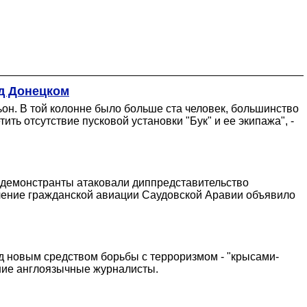
од Донецком
ьон. В той колонне было больше ста человек, большинство
ить отсутствие пусковой установки "Бук" и ее экипажа", -
к демонстранты атаковали диппредставительство
вление гражданской авиации Саудовской Аравии объявило
д новым средством борьбы с терроризмом - "крысами-
ние англоязычные журналисты.