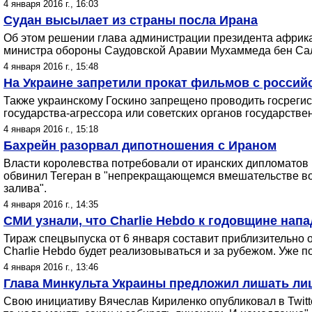
4 января 2016 г., 16:03
Судан высылает из страны посла Ирана
Об этом решении глава администрации президента африкан
министра обороны Саудовской Аравии Мухаммеда бен Салм
4 января 2016 г., 15:48
На Украине запретили прокат фильмов с россий
Также украинскому Госкино запрещено проводить госреги
государства-агрессора или советских органов государстве
4 января 2016 г., 15:18
Бахрейн разорвал дипотношения с Ираном
Власти королевства потребовали от иранских дипломатов
обвинил Тегеран в "непрекращающемся вмешательстве во в
залива".
4 января 2016 г., 14:35
СМИ узнали, что Charlie Hebdo к годовщине нап
Тираж спецвыпуска от 6 января составит приблизительно 
Charlie Hebdo будет реализовываться и за рубежом. Уже п
4 января 2016 г., 13:46
Глава Минкульта Украины предложил лишать лиц
Свою инициативу Вячеслав Кириленко опубликовал в Twitte