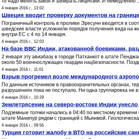
то надо менять закон и забирать лицензии. И немедленно",
4 января 2016 г., 13:02
Швеция вводит проверку документов на границе 
Пограничный контроль в проливе Эресунн вводится в соот
шведские власти усложнили порядок получения вида на ж
внутри ЕС с 4 по 14 января.
4 января 2016 г., 12:03
На базе ВВС Индии, атакованной боевиками, ра
2 января эту авиабазу в городе Патханкот в штате Пендж
около 50 военнослужащих гвардии нацбезопасности. Поздн
4 января 2016 г., 11:01
Взрыв прогремел возле международного аэропо
По данным источников в правоохранительных органах, те
разрушениях пока не поступало. Ни одна группировка не в
4 января 2016 г., 10:29
Землетрясение на северо-востоке Индии унесло 
Подземные толчки начались в 04:40 по местному времени (
штате Манипур рядом с границей с Мьянмой. Геологическ
4 января 2016 г., 09:56
Турция готовит жалобу в ВТО на российские сан