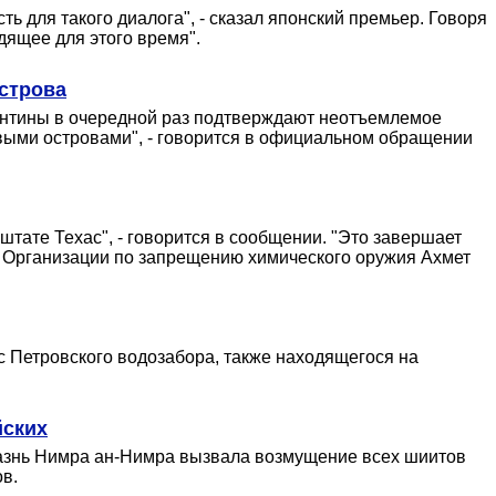
 для такого диалога", - сказал японский премьер. Говоря
дящее для этого время".
строва
ргентины в очередной раз подтверждают неотъемлемое
ыми островами", - говорится в официальном обращении
тате Техас", - говорится в сообщении. "Это завершает
ва Организации по запрещению химического оружия Ахмет
с Петровского водозабора, также находящегося на
йских
 Казнь Нимра ан-Нимра вызвала возмущение всех шиитов
в.