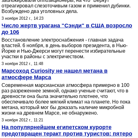
заблокировали оппозиционеры, на что "Беркут"
отреагировал слезоточивым газом и применил дубинки.
Возбуждено два уголовных дела.
3 ноября 2012 г., 14:23
Число жертв урагана "Сэнди" в США возросло
до 106
Восстановление электроснабжения - главная задача
властей. 6 ноября, в день выборов президента, в Нью-
Йорке и Нью-Джерси могут перенести избирательные
участки в районы с электричеством.
3 ноября 2012 г., 11:48
Марсоход Curiosity не нашел метана в
атмосфере Марса
Современная марсианская атмосфера примерно в 100
раз разреженнее земной, однако ученые считают, что в
древности она была значительно плотнее, что
обеспечивало более мягкий климат на планете. Но пока
метана, который мог бы доказать наличие микробной
жизни на древнем Марсе, не обнаружено.
3 ноября 2012 г., 11:21
На популярнейшем египетском курорте
предотвращен теракт против туристов: пятеро