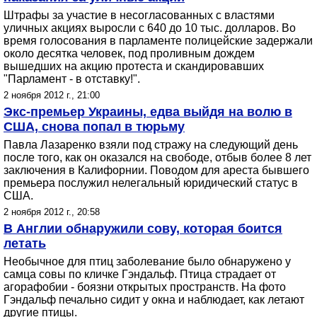
Штрафы за участие в несогласованных с властями
уличных акциях выросли с 640 до 10 тыс. долларов. Во
время голосования в парламенте полицейские задержали
около десятка человек, под проливным дождем
вышедших на акцию протеста и скандировавших
"Парламент - в отставку!".
2 ноября 2012 г., 21:00
Экс-премьер Украины, едва выйдя на волю в
США, снова попал в тюрьму
Павла Лазаренко взяли под стражу на следующий день
после того, как он оказался на свободе, отбыв более 8 лет
заключения в Калифорнии. Поводом для ареста бывшего
премьера послужил нелегальный юридический статус в
США.
2 ноября 2012 г., 20:58
В Англии обнаружили сову, которая боится
летать
Необычное для птиц заболевание было обнаружено у
самца совы по кличке Гэндальф. Птица страдает от
агорафобии - боязни открытых пространств. На фото
Гэндальф печально сидит у окна и наблюдает, как летают
другие птицы.