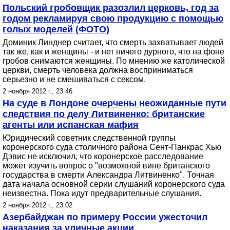
Польский гробовщик разозлил церковь, год за
годом рекламируя свою продукцию с помощью
голых моделей (ФОТО)
Доминик Линднер считает, что смерть захватывает людей
так же, как и женщины - и нет ничего дурного, что на фоне
гробов снимаются женщины. По мнению же католической
церкви, смерть человека должна восприниматься
серьезно и не смешиваться с сексом.
2 ноября 2012 г., 23:46
На суде в Лондоне очерчены неожиданные пути
следствия по делу Литвиненко: британские
агенты или испанская мафия
Юридический советник следственной группы
коронерского суда столичного района Сент-Панкрас Хью
Дэвис не исключил, что коронерское расследование
может изучить вопрос о "возможной вине британского
государства в смерти Александра Литвиненко". Точная
дата начала основной серии слушаний коронерского суда
неизвестна. Пока идут предварительные слушания.
2 ноября 2012 г., 23:02
Азербайджан по примеру России ужесточил
наказания за уличные акции