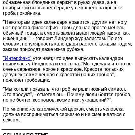
обнаженная блондинка держит в руках удава, а на
ноябрьской вырывает сердце у лежащего на крышке
гроба покойника.
"Некоторым идея календаря нравится, другим нет, но у
нас простая философия - гроб для нас просто мебель,
обычный товар, а смерть захватывает людей так же, как
и женщины", - говорит Линднер журналистам. По его
словам, популярность календаря растет с каждым годом,
заказы приходят даже из-за рубежа.
"Интерфакс"
уточняет, что идея выпускать календари
появилась у Линднера и его сына. "Мы сделали что-то не
очень серьезное, яркое и красивое. Красота польских
девушек совмещенная с красотой наших гробов", -
поясняет гробовщик.
"Мы хотели показать, что гроб не религиозный символ.
Это продукт", - отметил он. - Почему люди боятся гробов,
но не боятся костюмов, косметики, украшений?".
По мнению же католической церкви, смерть человека
должна восприниматься серьезно и не смешиваться с
сексом.