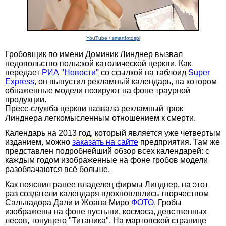
YouTube / smartfotospl
Гробовщик по имени Доминик Линднер вызвал
недовольство польской католической церкви. Как
передает
РИА "Новости"
со ссылкой на таблоид
Super
Express
, он выпустил рекламный календарь, на котором
обнаженные модели позируют на фоне траурной
продукции.
Пресс-служба церкви назвала рекламный трюк
Линднера легкомысленным отношением к смерти.
Календарь на 2013 год, который является уже четвертым
изданием, можно
заказать на сайте
предприятия. Там же
представлен подробнейший обзор всех календарей: с
каждым годом изображенные на фоне гробов модели
разоблачаются всё больше.
Как пояснил ранее владелец фирмы Линднер, на этот
раз создатели календаря вдохновлялись творчеством
Сальвадора Дали и Жоана Миро
ФОТО
. Гробы
изображены на фоне пустыни, космоса, девственных
лесов, тонущего "Титаника". На мартовской странице