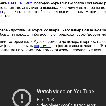
анка
Наташа Смит
. Молодую журналистку толпа буквально 
ования - пока мужчины вырывали ее друг у друга, ей на п
и
едва не стала жертвой изнасилования в прямом эфире - ж
антов.
фера - противники Мурси со вчерашнего вечера отмечают 
ребования народа, либо военные предложат свою "дорожную 
ции, которые дали Мурси времени до вечера вторника на о
е (если не считать
погромов
в офисах и домах лидеров "Бр
 ответил на ультиматум армии отказом, передает Reuters.