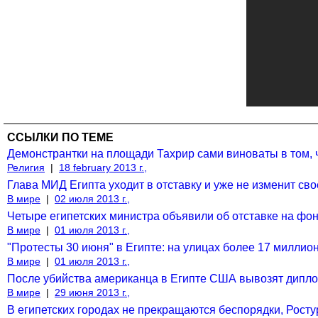
ССЫЛКИ ПО ТЕМЕ
Демонстрантки на площади Тахрир сами виноваты в том, ч
Религия
|
18 february 2013 г.,
Глава МИД Египта уходит в отставку и уже не изменит св
В мире
|
02 июля 2013 г.,
Четыре египетских министра объявили об отставке на фон
В мире
|
01 июля 2013 г.,
"Протесты 30 июня" в Египте: на улицах более 17 миллион
В мире
|
01 июля 2013 г.,
После убийства американца в Египте США вывозят дипл
В мире
|
29 июня 2013 г.,
В египетских городах не прекращаются беспорядки, Рост