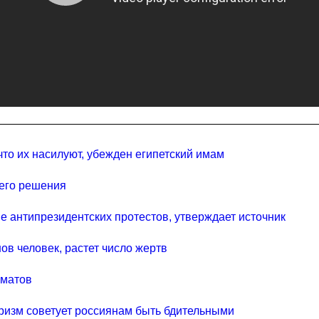
то их насилуют, убежден египетский имам
оего решения
е антипрезидентских протестов, утверждает источник
ов человек, растет число жертв
оматов
уризм советует россиянам быть бдительными