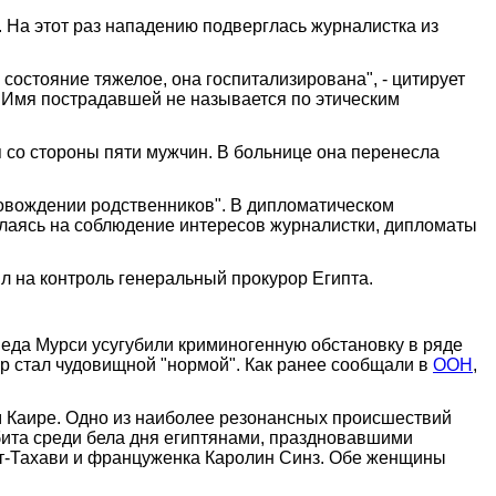
На этот раз нападению подверглась журналистка из
остояние тяжелое, она госпитализирована", - цитирует
. Имя пострадавшей не называется по этическим
я со стороны пяти мужчин. В больнице она перенесла
овождении родственников". В дипломатическом
ылаясь на соблюдение интересов журналистки, дипломаты
 на контроль генеральный прокурор Египта.
еда Мурси усугубили криминогенную обстановку в ряде
рир стал чудовищной "нормой". Как ранее сообщали в
ООН
,
 Каире. Одно из наиболее резонансных происшествий
ита среди бела дня египтянами, праздновавшими
т-Тахави и француженка Каролин Синз. Обе женщины