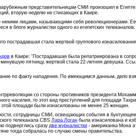
 зарубежным представительницам СМИ произошел в Египте. 
кций, вторую неделю не стихающих в Каире.
 некими лицами, называющими себя революционерами. Ее с
ся в блоге журналистки одного из египетских телеканалов
 что пострадавшая стала жертвой группового изнасиловани
ндов
в Каире: "Пострадавшая была репатриирована в сопр
 минувшую пятницу, жертвой стала 22-летняя девушка. Сс
ние по факту нападения. По имеющимся данным, дело взял
онтрреволюции со стороны противников президента Мохамм
льного насилия, то этот вид преступлений для площади Тах
на этой площади были изнасилованы не менее 25 женщин.
нности, сотрудницы СМИ, освещающих события в бунтующем
нского телеканала CBS
Лара Логан
была изнасилована и изб
ию подверглись сразу
две журналистки
- американка Мона а
тяне тогда собралась по случаю смены правительства.