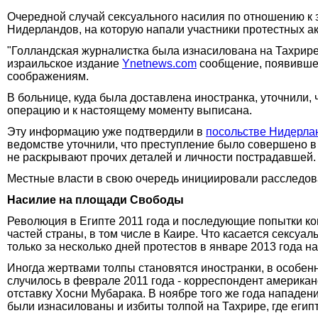
Очередной случай сексуального насилия по отношению к
Нидерландов, на которую напали участники протестных а
"Голландская журналистка была изнасилована на Тахрире
израильское издание
Ynetnews.com
сообщение, появившее
соображениям.
В больнице, куда была доставлена иностранка, уточнили,
операцию и к настоящему моменту выписана.
Эту информацию уже подтвердили в
посольстве Нидерла
ведомстве уточнили, что преступление было совершено в
не раскрывают прочих деталей и личности пострадавшей.
Местные власти в свою очередь инициировали расследова
Насилие на площади Свободы
Революция в Египте 2011 года и последующие попытки к
частей страны, в том числе в Каире. Что касается сексуа
только за несколько дней протестов в январе 2013 года 
Иногда жертвами толпы становятся иностранки, в особе
случилось в феврале 2011 года - корреспондент америка
отставку Хосни Мубарака. В ноябре того же года нападен
были изнасилованы и избиты толпой на Тахрире, где егип