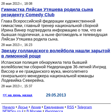
28 мая 2013 г., 18:08
Гимнастка Ляйсан Утяшева родила сына
резиденту Comedy Club
Глава Всероссийской федерации художественной
гимнастики, главный тренер национальной сборной
Ирина Винер подтвердила информацию о том, что ее
бывшая подопечная, а ныне фотомодель и телеведущая
Ляйсан Утяшева родила сына.
28 мая 2013 г., 16:23
Звезду голландского волейбола нашли зарытой
в лимонной роще
Испанская полиция обнаружила тела бывшей
волейболистки сборной Нидерландов 36-летней Ингрид
Виссер и ее гражданского мужа, многолетнего
генерального менеджера национальной команды
Лодевийка Северейна.
28 мая 2013 г., 15:37
<< на день назад
29.05.2013
Начало
•
Досье
•
Архив
•
Ежедневник
•
RSS
•
Telegram
NEWSru.co.il
•
В Москве
•
Инопресса