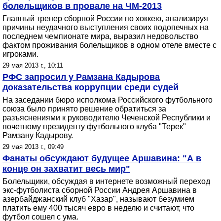
болельщиков в провале на ЧМ-2013
Главный тренер сборной России по хоккею, анализируя
причины неудачного выступления своих подопечных на
последнем чемпионате мира, выразил недовольство
фактом проживания болельщиков в одном отеле вместе с
игроками.
29 мая 2013 г., 10:11
РФС запросил у Рамзана Кадырова
доказательства коррупции среди судей
На заседании бюро исполкома Российского футбольного
союза было принято решение обратиться за
разъяснениями к руководителю Чеченской Республики и
почетному президенту футбольного клуба "Терек"
Рамзану Кадырову.
29 мая 2013 г., 09:49
Фанаты обсуждают будущее Аршавина: "А в
конце он захватит весь мир"
Болельщики, обсуждая в интернете возможный переход
экс-футболиста сборной России Андрея Аршавина в
азербайджанский клуб "Хазар", называют безумием
платить ему 400 тысяч евро в неделю и считают, что
футбол сошел с ума.