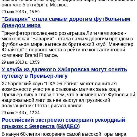
ринг уже 5 октября в Москве.
29 мая 2013 г., 15:59
"Бавария" стала самым дорогим футбольным
брендом мира
Триумфатор последнего розыгрыша Лиги чемпионов -
мюнхенская "Бавария" - стала самым дорогим брендом в
футбольном мире, вытеснив британский клуб "Манчестер
Юнайтед" с первого места в рейтинге консалтинговой
компании Brand Finance.
29 мая 2013 г., 13:59
У клуба из далекого Хабаровска могут отнять
путевку в Премьер-лигу
Хабаровский клуб "СКА-Энергия" может лишиться
возможности участия в стыковых матчах за выход в
Премьер-лигу в связи с тем, что в чемпионате Футбольной
национальной лиги за нее выступал грузинский
полузащитник Шота Григалашвили.
29 мая 2013 г., 12:34
Российский экстремал совершил рекордный
прыжок с Эвереста (ВИДЕО)
В канун 60-летия покорения самой высокой горы мира,