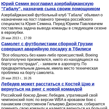
Юрий Семин возглавил азербайджанскую
"Габалу", назначив сына своим помощником
Азербайджанский футбольный клуб "Габала" объявил о
назначении на пост главного тренера российского
специалиста Юрия Семина. Перед Юрием Павловичем
поставлена задача вывода команды в следующем сезоне
в еврокубки.
29 мая 2013 г., 17:09
Самолет с футболистами сборной Грузии
совершил аварийную посадку в Тбилиси
"Все обошлось без каких-либо происшествий, Boeing
благополучно приземлился, никто из находящихся на
борту не пострадал", - заявили в аэропорту. По
предварительным данным, имела место техническая
проблема на борту самолета.
29 мая 2013 г., 16:26
Лебедев может расстаться с Костей Цзю и
вернуться на ринг с новой командой
Российский боксер Денис Лебедев, утративший свой
чемпионский пояс по версии WBA в кровавом бою с
панамским спортсменом Гильермо Джонсом, собирается
поменять свою команду и надеется вернуться на большой