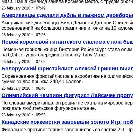
мази. Наша команда заняла восьмое место, с трудом обогн
26 february 2010 г., 07:49
Американцы сделали дубль в лыжном двоеборь
Американские двоеборцы Билл Демонг и Джонни Спиллэйн,
соревнований на большом трамплине и гонки на 10 киломе
26 february 2010 г., 07:26
Новой королевой гигантского слалома стала бы
Немецкая горнолыжница Виктория Ребенсбург стала олимпи
на 0,04 секунды опередив словенку Тину Мазе.
26 february 2010 г., 07:02
Белорусский фристайлист Алексей Гришин выиг
Соревнования фристайлистов в акробатике на олимпийско
сумме за два прыжка 248,41 баллов.
26 february 2010 г., 06:46
Олимпийский чемпион фигурист Лайсачек пропу
По словам американца, он решил не ехать на мировое перв
покидать любительское фигурное катание.
26 february 2010 г., 05:55
Канадские хоккеистки завоевали золото Игр, по
Финальное противостояние завершилось со счетом 2:0. П