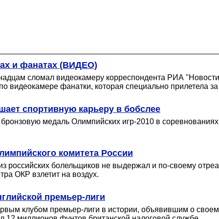
ах и фанатах (ВИДЕО)
надцам сломал видеокамеру корреспондента РИА "Новости"
по видеокамере фанатки, которая специально прилетела за 
шает спортивную карьеру в бобслее
 бронзовую медаль Олимпийских игр-2010 в соревнованиях
лимпийского комитета России
 из российских болельщиков не выдержал и по-своему отр
тра ОКР взлетит на воздух.
нглийской премьер-лиги
ервым клубом премьер-лиги в истории, объявившим о своем
л 12 миллионов фунтов британской налоговой службе.