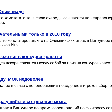
 Олимпиаде
о комитета, а те, в свою очередь, ссылаются на неправом
ей.
чательными только в 2018 году
ге констатировал, что на Олимпийских играх в Ванкувере
ников Игр.
азятся в конкурсе красоты
а вскоре сразятся между собой за приз на конкурсе крас
ьду, МОК недоволен
ание в связи с неподобающим поведением игроков сборно
ра ушибы и сотрясение мозга
рах в Ванкувере во время соревнований по ски-кроссу сот