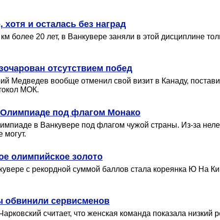
 хотя и осталась без наград
 более 20 лет, в Ванкувере заняли в этой дисциплине тол
азочарован отсутствием побед
ий Медведев вообще отменил свой визит в Канаду, постав
токол МОК.
 Олимпиаде под флагом Монако
мпиаде в Ванкувере под флагом чужой страны. Из-за нел
 могут.
ое олимпийское золото
кувере с рекордной суммой баллов стала кореянка Ю На К
ы обвинили сервисменов
рковский считает, что женская команда показала низкий р