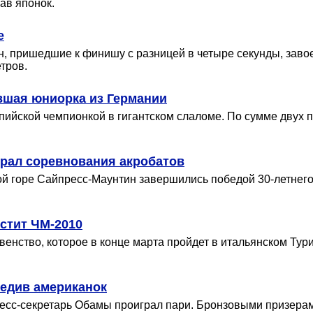
ав японок.
е
 пришедшие к финишу с разницей в четыре секунды, заво
тров.
вшая юниорка из Германии
йской чемпионкой в гигантском слаломе. По сумме двух п
рал соревнования акробатов
й горе Сайпресс-Маунтин завершились победой 30-летнего 
стит ЧМ-2010
енство, которое в конце марта пройдет в итальянском Тури
бедив американок
ресс-секретарь Обамы проиграл пари. Бронзовыми призера