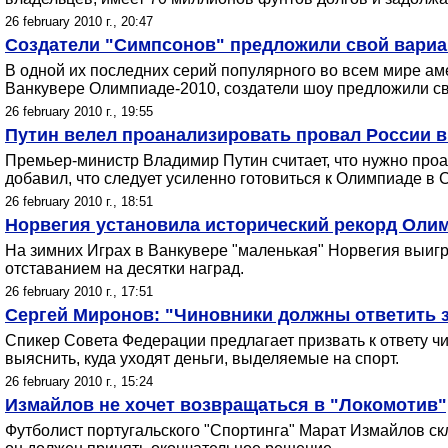
26 february 2010 г., 20:47
Создатели "Симпсонов" предложили свой вариа
В одной их последних серий популярного во всем мире а
Ванкувере Олимпиаде-2010, создатели шоу предложили с
26 february 2010 г., 19:55
Путин велел проанализировать провал России в
Премьер-министр Владимир Путин считает, что нужно про
добавил, что следует усиленно готовиться к Олимпиаде в 
26 february 2010 г., 18:51
Норвегия установила исторический рекорд Оли
На зимних Играх в Ванкувере "маленькая" Норвегия выиг
отставанием на десятки наград.
26 february 2010 г., 17:51
Сергей Миронов: "Чиновники должны ответить 
Спикер Совета Федерации предлагает призвать к ответу ч
выяснить, куда уходят деньги, выделяемые на спорт.
26 february 2010 г., 15:24
Измайлов не хочет возвращаться в "Локомотив",
Футболист португальского "Спортинга" Марат Измайлов скл