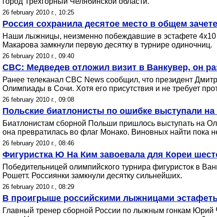
город Трехгорный Челябинской области.
26 february 2010 г., 10:25
Россия сохранила десятое место в общем зачете,
Наши лыжницы, неизменно побеждавшие в эстафете 4х10 км
Макарова замкнули первую десятку в турнире одиночниц.
26 february 2010 г., 09:40
CBC: Медведев отложил визит в Ванкувер, он р
Ранее телеканал CBC News сообщил, что президент Дмитр
Олимпиады в Сочи. Хотя его присутствия и не требует про
26 february 2010 г., 09:08
Польские биатлонисты по ошибке выступали на
Биатлонистам сборной Польши пришлось выступать на Оли
она превратилась во флаг Монако. Виновных найти пока не
26 february 2010 г., 08:46
Фигуристка Ю На Ким завоевала для Кореи шест
Победительницей олимпийского турнира фигуристок в Ван
Рошетт. Россиянки замкнули десятку сильнейших.
26 february 2010 г., 08:29
В проигрыше российскими лыжницами эстафет
Главный тренер сборной России по лыжным гонкам Юрий Ча