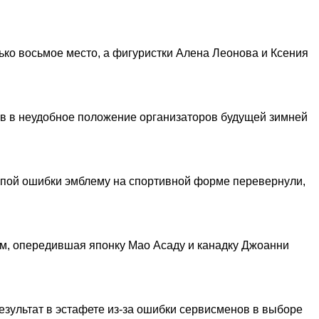
ько восьмое место, а фигуристки Алена Леонова и Ксения
ив в неудобное положение организаторов будущей зимней
епой ошибки эмблему на спортивной форме перевернули,
им, опередившая японку Мао Асаду и канадку Джоанни
езультат в эстафете из-за ошибки сервисменов в выборе