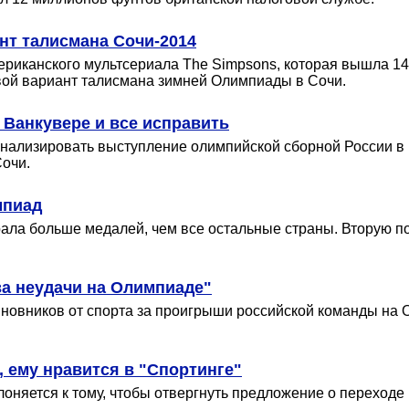
нт талисмана Сочи-2014
мериканского мультсериала The Simpsons, которая вышла 1
вой вариант талисмана зимней Олимпиады в Сочи.
 Ванкувере и все исправить
анализировать выступление олимпийской сборной России в 
Сочи.
мпиад
рала больше медалей, чем все остальные страны. Вторую п
за неудачи на Олимпиаде"
иновников от спорта за проигрыши российской команды на О
 ему нравится в "Спортинге"
оняется к тому, чтобы отвергнуть предложение о переходе 