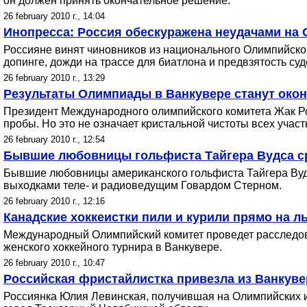
он должен принять окончательное решение.
26 february 2010 г., 14:04
Инопресса: Россия обескуражена неудачами на
Россияне винят чиновников из национального Олимпийског
допинге, дожди на трассе для биатлона и предвзятость суд
26 february 2010 г., 13:29
Результаты Олимпиады в Ванкувере станут окон
Президент Международного олимпийского комитета Жак Рог
пробы. Но это не означает кристальной чистоты всех участ
26 february 2010 г., 12:54
Бывшие любовницы гольфиста Тайгера Вудса ср
Бывшие любовницы американского гольфиста Тайгера Вудс
выходками теле- и радиоведущим Говардом Стерном.
26 february 2010 г., 12:16
Канадские хоккеистки пили и курили прямо на л
Международный Олимпийский комитет проведет расследов
женского хоккейного турнира в Ванкувере.
26 february 2010 г., 10:47
Российская фристайлистка привезла из Ванкуве
Россиянка Юлия Левинская, получившая на Олимпийских иг