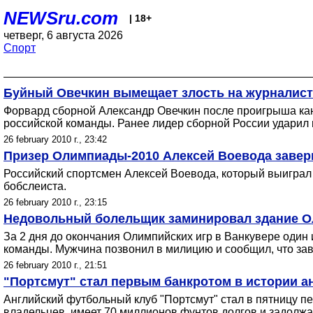
NEWSru.com
| 18+
четверг, 6 августа 2026
Спорт
Буйный Овечкин вымещает злость на журналист
Форвард сборной Александр Овечкин после проигрыша ка
российской команды. Ранее лидер сборной России ударил 
26 february 2010 г., 23:42
Призер Олимпиады-2010 Алексей Воевода завер
Российский спортсмен Алексей Воевода, который выиграл
бобслеиста.
26 february 2010 г., 23:15
Недовольный болельщик заминировал здание О
За 2 дня до окончания Олимпийских игр в Ванкувере один
команды. Мужчина позвонил в милицию и сообщил, что зав
26 february 2010 г., 21:51
"Портсмут" стал первым банкротом в истории а
Английский футбольный клуб "Портсмут" стал в пятницу п
владельцев, имеет 70 миллионов фунтов долгов и задолжа