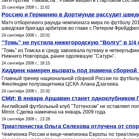
лиги против "Ньюкасла". Роман вышел в стартовом состав
25 сентября 2008 г., 11:02
Россию и Германию в Дортмунде рассудит швед
Матч отборочного раунда чемпионата мира по футболу 201
шведская бригада арбитров во главе с Петером Фрейдфел
24 сентября 2008 г., 20:01
"Томь" не пустила нижегородскую "Волгу" в 1/4
"Томь" из Томска в среду завоевала путевку в четвертьфи
Нижнего Новгорода, ранее одолевшую "Сатурн".
24 сентября 2008 г., 18:15
Хиддинк намерен вызвать под знамена сборной 
Главный тренер национальной сборной России по футболу 
Финляндии полузащитника ЦСКА Алана Дзагоева.
24 сентября 2008 г., 15:02
СМИ: В январе Аршавин станет одноклубником 
Английский футбольный клуб "Тоттенхэм" не оставляет по
Mirror. Сделка намечена на январь 2009 года.
24 сентября 2008 г., 13:28
Триатлонистка Ольга Селехова отлучена от спо
Чемпионка России и вице-чемпионка Европы по триатлону