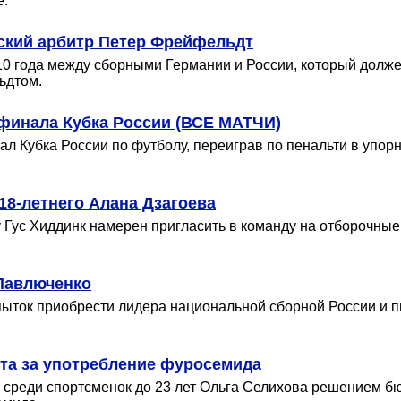
е.
ский арбитр Петер Фрейфельдт
0 года между сборными Германии и России, который должен
ьдтом.
 финала Кубка России (ВСЕ МАТЧИ)
нал Кубка России по футболу, переиграв по пенальти в упор
18-летнего Алана Дзагоева
Гус Хиддинк намерен пригласить в команду на отборочные
Павлюченко
пыток приобрести лидера национальной сборной России и п
рта за употребление фуросемида
 среди спортсменок до 23 лет Ольга Селихова решением 