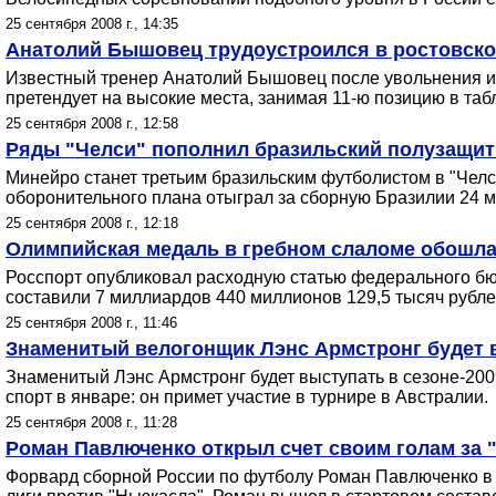
25 сентября 2008 г., 14:35
Анатолий Бышовец трудоустроился в ростовск
Известный тренер Анатолий Бышовец после увольнения из 
претендует на высокие места, занимая 11-ю позицию в таб
25 сентября 2008 г., 12:58
Ряды "Челси" пополнил бразильский полузащи
Минейро станет третьим бразильским футболистом в "Чел
оборонительного плана отыграл за сборную Бразилии 24 м
25 сентября 2008 г., 12:18
Олимпийская медаль в гребном слаломе обошла
Росспорт опубликовал расходную статью федерального бю
составили 7 миллиардов 440 миллионов 129,5 тысяч рубле
25 сентября 2008 г., 11:46
Знаменитый велогонщик Лэнс Армстронг будет в
Знаменитый Лэнс Армстронг будет выступать в сезоне-200
спорт в январе: он примет участие в турнире в Австралии.
25 сентября 2008 г., 11:28
Роман Павлюченко открыл счет своим голам за 
Форвард сборной России по футболу Роман Павлюченко в ср