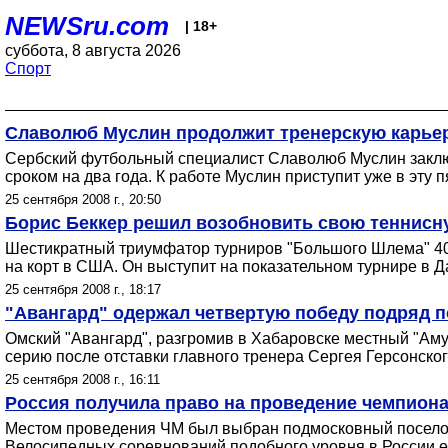
NEWSru.com
| 18+
суббота, 8 августа 2026
Спорт
Славолюб Муслин продолжит тренерскую карьер
Сербский футбольный специалист Славолюб Муслин заключ
сроком на два года. К работе Муслин приступит уже в эту п
25 сентября 2008 г., 20:50
Борис Беккер решил возобновить свою теннисн
Шестикратный триумфатор турниров "Большого Шлема" 40-
на корт в США. Он выступит на показательном турнире в Д
25 сентября 2008 г., 18:17
"Авангард" одержал четвертую победу подряд п
Омский "Авангард", разгромив в Хабаровске местный "Аму
серию после отставки главного тренера Сергея Герсонског
25 сентября 2008 г., 16:11
Россия получила право на проведение чемпиона
Местом проведения ЧМ был выбран подмосковный поселок
Велосипедных соревнований подобного уровня в России е