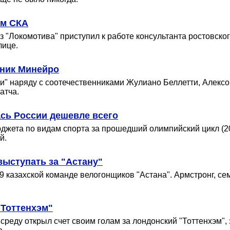
ом СКА
"Локомотива" приступил к работе консультанта ростовског
лице.
тник Минейро
си" наряду с соотечественниками Жулиано Беллетти, Алекс
атча.
сь России дешевле всего
джета по видам спорта за прошедший олимпийский цикл (20
й.
ыступать за "Астану"
9 казахской команде велогонщиков "Астана". Армстронг, се
"Тоттенхэм"
еду открыл счет своим голам за лондонский "Тоттенхэм", 