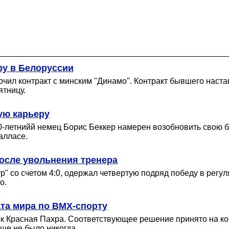
у в Белоруссии
ил контракт с минским "Динамо". Контракт бывшего настав
ятницу.
ую карьеру
летнийй немец Борис Беккер намерен возобновить свою б
алласе.
осле увольнения тренера
р" со счетом 4:0, одержал четвертую подряд победу в рег
о.
та мира по BMX-спорту
 Красная Пахра. Соответствующее решение принято на кон
ще не было никогда.