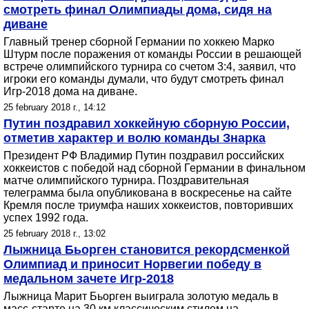
смотреть финал Олимпиады дома, сидя на
диване
Главный тренер сборной Германии по хоккею Марко
Штурм после поражения от команды России в решающей
встрече олимпийского турнира со счетом 3:4, заявил, что
игроки его команды думали, что будут смотреть финал
Игр-2018 дома на диване.
25 february 2018 г., 14:12
Путин поздравил хоккейную сборную России,
отметив характер и волю команды Знарка
Президент РФ Владимир Путин поздравил российских
хоккеистов с победой над сборной Германии в финальном
матче олимпийского турнира. Поздравительная
телеграмма была опубликована в воскресенье на сайте
Кремля после триумфа наших хоккеистов, повторивших
успех 1992 года.
25 february 2018 г., 13:02
Лыжница Бьорген становится рекордсменкой
Олимпиад и приносит Норвегии победу в
медальном зачете Игр-2018
Лыжница Марит Бьорген выиграла золотую медаль в
масс-старте на 30 км классическим стилем на