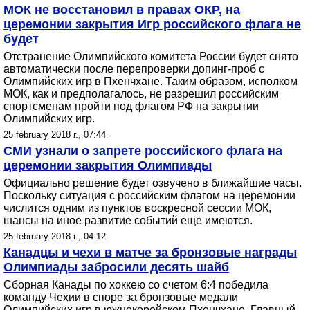
МОК не восстановил в правах ОКР, на
церемонии закрытия Игр российского флага не
будет
Отстранение Олимпийского комитета России будет снято
автоматически после перепроверки допинг-проб с
Олимпийских игр в Пхенчхане. Таким образом, исполком
МОК, как и предполагалось, не разрешил российским
спортсменам пройти под флагом РФ на закрытии
Олимпийских игр.
25 february 2018 г., 07:44
СМИ узнали о запрете российского флага на
церемонии закрытия Олимпиады
Официально решение будет озвучено в ближайшие часы.
Поскольку ситуация с российским флагом на церемонии
числится одним из пунктов воскресной сессии МОК,
шансы на иное развитие событий еще имеются.
25 february 2018 г., 04:12
Канадцы и чехи в матче за бронзовые награды
Олимпиады забросили десять шайб
Сборная Канады по хоккею со счетом 6:4 победила
команду Чехии в споре за бронзовые медали
Олимпийских игр в южнокорейском Пхенчхане. Главный