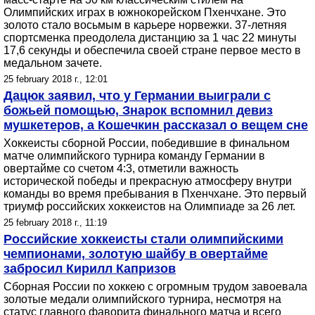
Олимпийских играх в южнокорейском Пхенчхане. Это
золото стало восьмым в карьере норвежки. 37-летняя
спортсменка преодолела дистанцию за 1 час 22 минуты
17,6 секунды и обеспечила своей стране первое место в
медальном зачете.
25 february 2018 г., 12:01
Дацюк заявил, что у Германии выиграли с
божьей помощью, Знарок вспомнил девиз
мушкетеров, а Кошечкин рассказал о вещем сне
Хоккеисты сборной России, победившие в финальном
матче олимпийского турнира команду Германии в
овертайме со счетом 4:3, отметили важность
исторической победы и прекрасную атмосферу внутри
команды во время пребывания в Пхенчхане. Это первый
триумф российских хоккеистов на Олимпиаде за 26 лет.
25 february 2018 г., 11:19
Российские хоккеисты стали олимпийскими
чемпионами, золотую шайбу в овертайме
забросил Кирилл Капризов
Сборная России по хоккею с огромным трудом завоевала
золотые медали олимпийского турнира, несмотря на
статус главного фаворита финального матча и всего