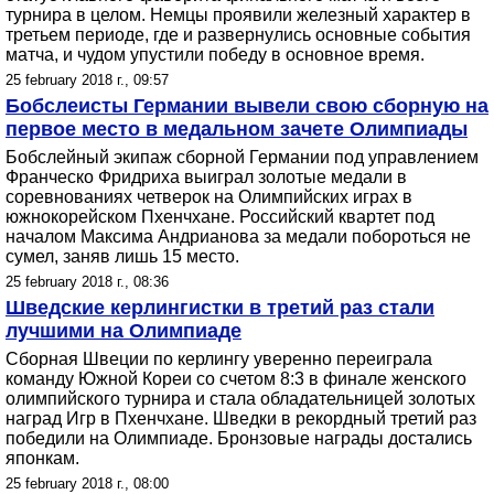
турнира в целом. Немцы проявили железный характер в
третьем периоде, где и развернулись основные события
матча, и чудом упустили победу в основное время.
25 february 2018 г., 09:57
Бобслеисты Германии вывели свою сборную на
первое место в медальном зачете Олимпиады
Бобслейный экипаж сборной Германии под управлением
Франческо Фридриха выиграл золотые медали в
соревнованиях четверок на Олимпийских играх в
южнокорейском Пхенчхане. Российский квартет под
началом Максима Андрианова за медали побороться не
сумел, заняв лишь 15 место.
25 february 2018 г., 08:36
Шведские керлингистки в третий раз стали
лучшими на Олимпиаде
Сборная Швеции по керлингу уверенно переиграла
команду Южной Кореи со счетом 8:3 в финале женского
олимпийского турнира и стала обладательницей золотых
наград Игр в Пхенчхане. Шведки в рекордный третий раз
победили на Олимпиаде. Бронзовые награды достались
японкам.
25 february 2018 г., 08:00