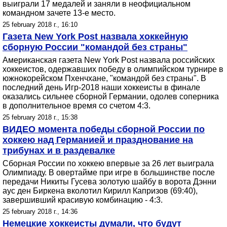
выиграли 17 медалей и заняли в неофициальном
командном зачете 13-е место.
25 february 2018 г., 16:10
Газета New York Post назвала хоккейную
сборную России "командой без страны"
Американская газета New York Post назвала российских
хоккеистов, одержавших победу в олимпийском турнире в
южнокорейском Пхенчхане, "командой без страны". В
последний день Игр-2018 наши хоккеисты в финале
оказались сильнее сборной Германии, одолев соперника
в дополнительное время со счетом 4:3.
25 february 2018 г., 15:38
ВИДЕО момента победы сборной России по
хоккею над Германией и празднование на
трибунах и в раздевалке
Сборная России по хоккею впервые за 26 лет выиграла
Олимпиаду. В овертайме при игре в большинстве после
передачи Никиты Гусева золотую шайбу в ворота Дэнни
аус ден Биркена вколотил Кирилл Капризов (69:40),
завершивший красивую комбинацию - 4:3.
25 february 2018 г., 14:36
Немецкие хоккеисты думали, что будут