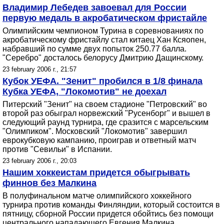
Владимир Лебедев завоевал для России
первую медаль в акробатическом фристайле
Олимпийским чемпионом Турина в соревнованиях по
акробатическому фристайлу стал китаец Хан Ксяопен,
набравший по сумме двух попыток 250.77 балла.
"Серебро" досталось белорусу Дмитрию Дащинскому.
23 february 2006 г., 21:57
Кубок УЕФА. "Зенит" пробился в 1/8 финала
Кубка УЕФА, "Локомотив" не доехал
Питерский "Зенит" на своем стадионе "Петровский" во
второй раз обыграл норвежский "Русенборг" и вышел в
следующий раунд турнира, где сразится с марсельским
"Олимпиком". Московский "Локомотив" завершил
еврокубковую кампанию, проиграв и ответный матч
против "Севильи" в Испании.
23 february 2006 г., 20:03
Нашим хоккеистам придется обыгрывать
финнов без Малкина
В полуфинальном матче олимпийского хоккейного
турнира против команды Финляндии, который состоится в
пятницу, сборной России придется обойтись без помощи
центрального нападающего Евгения Малкина.