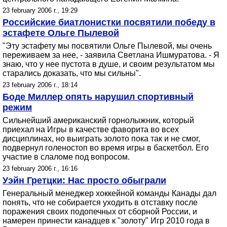
23 february 2006 г., 19:29
Российские биатлонистки посвятили победу в
эстафете Ольге Пылевой
"Эту эстафету мы посвятили Ольге Пылевой, мы очень
переживаем за нее, - заявила Светлана Ишмуратова. - Я
знаю, что у нее пустота в душе, и своим результатом мы
старались доказать, что мы сильны".
23 february 2006 г., 18:14
Боде Миллер опять нарушил спортивный
режим
Сильнейший американский горнолыжник, который
приехал на Игры в качестве фаворита во всех
дисциплинах, но выиграть золото пока так и не смог,
подвернул голеностоп во время игры в баскетбол. Его
участие в слаломе под вопросом.
23 february 2006 г., 16:16
Уэйн Гретцки: Нас просто обыграли
Генеральный менеджер хоккейной команды Канады дал
понять, что не собирается уходить в отставку после
поражения своих подопечных от сборной России, и
намерен принести канадцев к "золоту" Игр 2010 года в