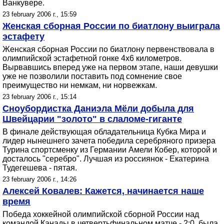
Ванкувере.
23 february 2006 г., 15:59
Женская сборная России по биатлону выиграла
эстафету
Женская сборная России по биатлону первенствовала в
олимпийской эстафетной гонке 4х6 километров.
Вырвавшись вперед уже на первом этапе, наши девушки
уже не позволили поставить под сомнение свое
преимущество ни немкам, ни норвежкам.
23 february 2006 г., 15:14
Сноубордистка Даниэла Мёли добыла для
Швейцарии "золото" в слаломе-гиганте
В финале действующая обладательница Кубка Мира и
лидер нынешнего зачета победила серебряного призера
Турина спортсменку из Германии Амели Кобер, которой и
досталось "серебро". Лучшая из россиянок - Екатерина
Тудегешева - пятая.
23 february 2006 г., 14:26
Алексей Ковалев: Кажется, начинается наше
время
Победа хоккейной олимпийской сборной России над
командой Канады в четвертьфинальном матче - 2:0, была