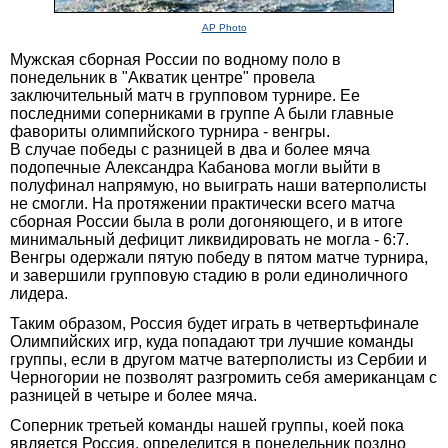
AP Photo
Мужская сборная России по водному поло в
понедельник в "Акватик центре" провела
заключительный матч в групповом турнире. Ее
последними соперниками в группе A были главные
фавориты олимпийского турнира - венгры.
В случае победы с разницей в два и более мяча
подопечные Александра Кабанова могли выйти в
полуфинал напрямую, но выиграть наши ватерполисты
не смогли. На протяжении практически всего матча
сборная России была в роли догоняющего, и в итоге
минимальный дефицит ликвидировать не могла - 6:7.
Венгры одержали пятую победу в пятом матче турнира,
и завершили групповую стадию в роли единоличного
лидера.
Таким образом, Россия будет играть в четвертьфинале
Олимпийских игр, куда попадают три лучшие команды
группы, если в другом матче ватерполисты из Сербии и
Черногории не позволят разгромить себя американцам с
разницей в четыре и более мяча.
Соперник третьей команды нашей группы, коей пока
является Россия, определится в понедельник поздно