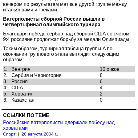
вечером по результатам матча в другой группе между
итальянцами и греками.
Ватерполисты сборной России вышли в
четвертьфинал олимпийского турнира
Благодаря победе сербов над сборной США со счетом
9:4 россияне продолжат борьбу за медали Олимпиады.
Таким образом, турнирная таблица группы A по
окончании группового этапа выглядит следующим
образом:
1.
Венгрия
10 очков
2.
Сербия и Черногория
8
3.
Россия
6
4.
США
4
5.
Хорватия
2
6.
Казахстан
0
ССЫЛКИ ПО ТЕМЕ
Российские ватерполисты одержали победу над
хорватами
Спорт
|
20 августа 2004 г.,