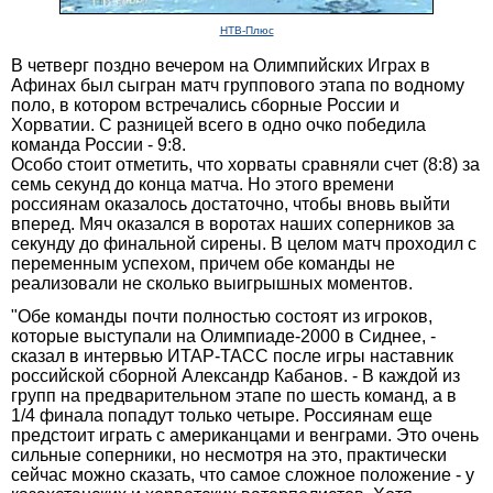
НТВ-Плюс
В четверг поздно вечером на Олимпийских Играх в
Афинах был сыгран матч группового этапа по водному
поло, в котором встречались сборные России и
Хорватии. С разницей всего в одно очко победила
команда России - 9:8.
Особо стоит отметить, что хорваты сравняли счет (8:8) за
семь секунд до конца матча. Но этого времени
россиянам оказалось достаточно, чтобы вновь выйти
вперед. Мяч оказался в воротах наших соперников за
секунду до финальной сирены. В целом матч проходил с
переменным успехом, причем обе команды не
реализовали не сколько выигрышных моментов.
"Обе команды почти полностью состоят из игроков,
которые выступали на Олимпиаде-2000 в Сиднее, -
сказал в интервью ИТАР-ТАСС после игры наставник
российской сборной Александр Кабанов. - В каждой из
групп на предварительном этапе по шесть команд, а в
1/4 финала попадут только четыре. Россиянам еще
предстоит играть с американцами и венграми. Это очень
сильные соперники, но несмотря на это, практически
сейчас можно сказать, что самое сложное положение - у