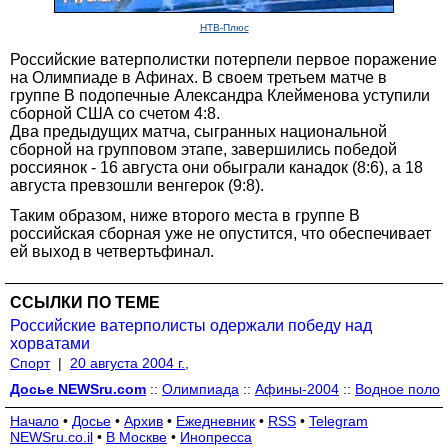
НТВ-Плюс
Российские ватерполистки потерпели первое поражение
на Олимпиаде в Афинах. В своем третьем матче в
группе B подопечные Александра Клейменова уступили
сборной США со счетом 4:8.
Два предыдущих матча, сыгранных национальной
сборной на групповом этапе, завершились победой
россиянок - 16 августа они обыграли канадок (8:6), а 18
августа превзошли венгерок (9:8).
Таким образом, ниже второго места в группе B
российская сборная уже не опустится, что обеспечивает
ей выход в четвертьфинал.
ССЫЛКИ ПО ТЕМЕ
Российские ватерполисты одержали победу над
хорватами
Спорт
|
20 августа 2004 г.,
Досье NEWSru.com
::
Олимпиада
::
Афины-2004
::
Водное поло
Начало
•
Досье
•
Архив
•
Ежедневник
•
RSS
•
Telegram
NEWSru.co.il
•
В Москве
•
Инопресса