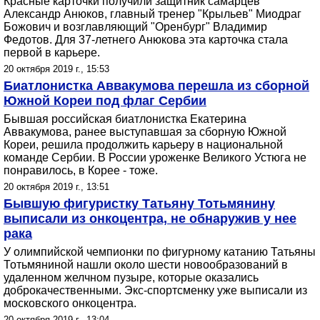
Красные карточки получили защитник самарцев
Александр Анюков, главный тренер "Крыльев" Миодраг
Божович и возглавляющий "Оренбург" Владимир
Федотов. Для 37-летнего Анюкова эта карточка стала
первой в карьере.
20 октября 2019 г., 15:53
Биатлонистка Аввакумова перешла из сборной
Южной Кореи под флаг Сербии
Бывшая российская биатлонистка Екатерина
Аввакумова, ранее выступавшая за сборную Южной
Кореи, решила продолжить карьеру в национальной
команде Сербии. В России уроженке Великого Устюга не
понравилось, в Корее - тоже.
20 октября 2019 г., 13:51
Бывшую фигуристку Татьяну Тотьмянину
выписали из онкоцентра, не обнаружив у нее
рака
У олимпийской чемпионки по фигурному катанию Татьяны
Тотьмяниной нашли около шести новообразований в
удаленном желчном пузыре, которые оказались
доброкачественными. Экс-спортсменку уже выписали из
московского онкоцентра.
20 октября 2019 г., 13:04