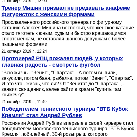
21 октября 2019 г., 13:00
Тренер Мишин призвал не предавать анафеме
фигуристок с женскими формами
Прославленного российского тренера по фигурному
катанию Алексея Мишина беспокоит, что женское катание
стало тяготеть к юным, худым и быстро вращающимся
спортсменкам, не оставляя шансов девушкам с более
пышными формами.
21 октября 2019 г., 12:24
Протоиерей РПЦ пожалел людей, у которых
главная радость - смотреть футбол
"Всю жизнь - "Зенит", "Спартак"... А потом выпили,
закусили, потом баня, рыбалка, потом "Зенит", "Спартак".
И это что - жизнь, что ли? От "Зенита" до "Спартака", -
заявил священник, велев зайти в храм и "купить там
книжечку".
21 октября 2019 г., 11:49
Победителем теннисного турнира "ВТБ Кубок
Кремля" стал Андрей Рублев
Россиянин Андрей Рублев впервые в своей карьере стал
победителем московского теннисного турнира "ВТБ Кубок
Кремля", юбилейный, 30-й розыгрыш которого