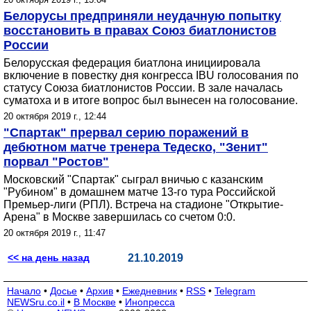
Белорусы предприняли неудачную попытку
восстановить в правах Союз биатлонистов
России
Белорусская федерация биатлона инициировала
включение в повестку дня конгресса IBU голосования по
статусу Союза биатлонистов России. В зале началась
суматоха и в итоге вопрос был вынесен на голосование.
20 октября 2019 г., 12:44
"Спартак" прервал серию поражений в
дебютном матче тренера Тедеско, "Зенит"
порвал "Ростов"
Московский "Спартак" сыграл вничью с казанским
"Рубином" в домашнем матче 13-го тура Российской
Премьер-лиги (РПЛ). Встреча на стадионе "Открытие-
Арена" в Москве завершилась со счетом 0:0.
20 октября 2019 г., 11:47
<< на день назад
21.10.2019
Начало
•
Досье
•
Архив
•
Ежедневник
•
RSS
•
Telegram
NEWSru.co.il
•
В Москве
•
Инопресса