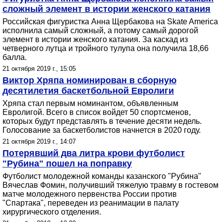
сложный элемент в истории женского катания
Российская фигуристка Анна Щербакова на Skate America
исполнила самый сложный, а потому самый дорогой
элемент в истории женского катания. За каскад из
четверного лутца и тройного тулупа она получила 18,66
балла.
21 октября 2019 г., 15:05
Виктор Хряпа номинирован в сборную
десятилетия баскетбольной Евролиги
Хряпа стал первым номинантом, объявленным
Евролигой. Всего в список войдет 50 спортсменов,
которых будут представлять в течение десяти недель.
Голосование за баскетболистов начнется в 2020 году.
21 октября 2019 г., 14:07
Потерявший два литра крови футболист
"Рубина" пошел на поправку
Футболист молодежной команды казанского "Рубина"
Вячеслав Фомин, получивший тяжелую травму в гостевом
матче молодежного первенства России против
"Спартака", переведен из реанимации в палату
хирургического отделения.