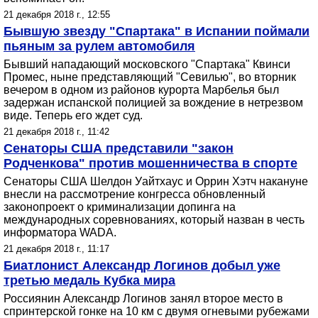
21 декабря 2018 г., 12:55
Бывшую звезду "Спартака" в Испании поймали
пьяным за рулем автомобиля
Бывший нападающий московского "Спартака" Квинси
Промес, ныне представляющий "Севилью", во вторник
вечером в одном из районов курорта Марбелья был
задержан испанской полицией за вождение в нетрезвом
виде. Теперь его ждет суд.
21 декабря 2018 г., 11:42
Сенаторы США представили "закон
Родченкова" против мошенничества в спорте
Сенаторы США Шелдон Уайтхаус и Оррин Хэтч накануне
внесли на рассмотрение конгресса обновленный
законопроект о криминализации допинга на
международных соревнованиях, который назван в честь
информатора WADA.
21 декабря 2018 г., 11:17
Биатлонист Александр Логинов добыл уже
третью медаль Кубка мира
Россиянин Александр Логинов занял второе место в
спринтерской гонке на 10 км с двумя огневыми рубежами