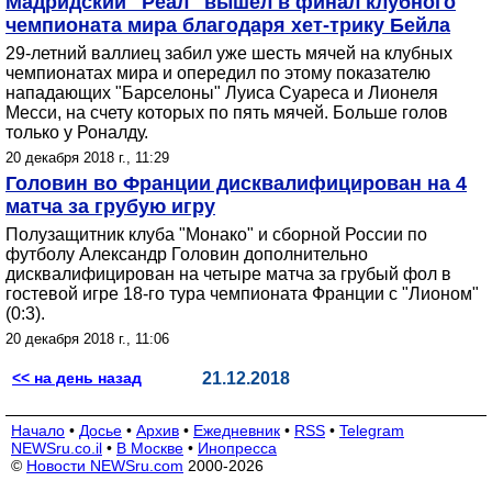
Мадридский "Реал" вышел в финал клубного
чемпионата мира благодаря хет-трику Бейла
29-летний валлиец забил уже шесть мячей на клубных
чемпионатах мира и опередил по этому показателю
нападающих "Барселоны" Луиса Суареса и Лионеля
Месси, на счету которых по пять мячей. Больше голов
только у Роналду.
20 декабря 2018 г., 11:29
Головин во Франции дисквалифицирован на 4
матча за грубую игру
Полузащитник клуба "Монако" и сборной России по
футболу Александр Головин дополнительно
дисквалифицирован на четыре матча за грубый фол в
гостевой игре 18-го тура чемпионата Франции с "Лионом"
(0:3).
20 декабря 2018 г., 11:06
<< на день назад
21.12.2018
Начало
•
Досье
•
Архив
•
Ежедневник
•
RSS
•
Telegram
NEWSru.co.il
•
В Москве
•
Инопресса
©
Новости NEWSru.com
2000-2026