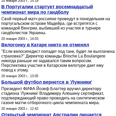
20 января 2003 г., 15:19
В Португалии стартует восемнадцатый
чемпионат мира по гандболу
Свой первый матч россияне проведут в понедельник на
португальском острове Мадейра, где встретятся с
командой Венгрии, выбившей из участия в турнире
гандболистов Украины.
20 января 2003 г., 14:03
Велогонку в Катаре никто не отменял
"Если велосипедист попадет под танк, будет ли выплачена
страховка?" Директор команды Brioche La Boulangere
никогда раньше не задавался таким вопросом.
Перспектива участия в Катарском велотуре дает ему
повод к этому.
20 января 2003 г., 13:05
Большой футбол вернется в 'Лужники'
Президент ФИФА Йозеф Блаттер вручил директору
стадиона 'Лужники' Владимиру Алешину сертификат,
подтверждающий право проводить на синтетическом
газоне матчи отборочного цикла чемпионата мира.
20 января 2003 г., 12:42
Открытый чемпионат Австралии лишается