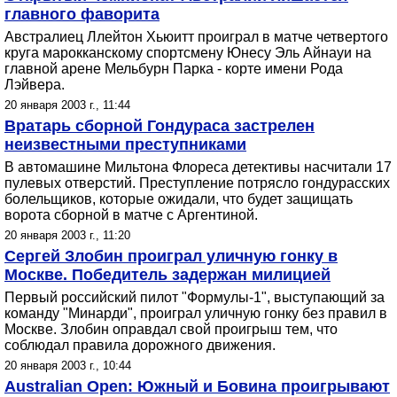
главного фаворита
Австралиец Ллейтон Хьюитт проиграл в матче четвертого
круга марокканскому спортсмену Юнесу Эль Айнауи на
главной арене Мельбурн Парка - корте имени Рода
Лэйвера.
20 января 2003 г., 11:44
Вратарь сборной Гондураса застрелен
неизвестными преступниками
В автомашине Мильтона Флореса детективы насчитали 17
пулевых отверстий. Преступление потрясло гондурасских
болельщиков, которые ожидали, что будет защищать
ворота сборной в матче с Аргентиной.
20 января 2003 г., 11:20
Сергей Злобин проиграл уличную гонку в
Москве. Победитель задержан милицией
Первый российский пилот "Формулы-1", выступающий за
команду "Минарди", проиграл уличную гонку без правил в
Москве. Злобин оправдал свой проигрыш тем, что
соблюдал правила дорожного движения.
20 января 2003 г., 10:44
Australian Open: Южный и Бовина проигрывают