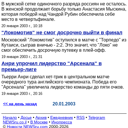
В мужской сетке одиночного разряда россиян не осталось.
В женской продолжает борьбу только Анастасия Мыскина,
которая победой над Чандой Рубин обеспечила себе
место в четвертьфинале.
20 января 2003 г., 10:18
"Локомотив" не смог досрочно выйти в финал
Московский "Локомотив" оступился в матче с "Торпедо" из
Кутаиси, сыграв вничью - 2:2. Это значит, что "Локо" не
смог обеспечить досрочную путевку в плей-офф.
19 января 2003 г., 21:31
Анри упрочил лидерство "Арсенала" в
премьер-лиге
Тьерри Анри сделал хет-трик в центральном матче
очередного тура английского чемпионата. Победа его
"Арсенала" увеличила лидерство команды до пяти очков.
19 января 2003 г., 20:16
<< на день назад
20.01.2003
Начало
•
Досье
•
Архив
•
Ежедневник
•
RSS
•
Telegram
NEWSru.co.il
•
В Москве
•
Инопресса
©
Новости NEWSru.com
2000-2026