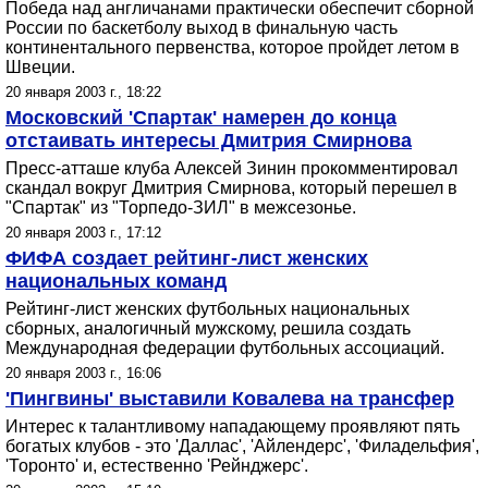
Победа над англичанами практически обеспечит сборной
России по баскетболу выход в финальную часть
континентального первенства, которое пройдет летом в
Швеции.
20 января 2003 г., 18:22
Московский 'Спартак' намерен до конца
отстаивать интересы Дмитрия Смирнова
Пресс-атташе клуба Алексей Зинин прокомментировал
скандал вокруг Дмитрия Смирнова, который перешел в
"Спартак" из "Торпедо-ЗИЛ" в межсезонье.
20 января 2003 г., 17:12
ФИФА создает рейтинг-лист женских
национальных команд
Рейтинг-лист женских футбольных национальных
сборных, аналогичный мужскому, решила создать
Международная федерации футбольных ассоциаций.
20 января 2003 г., 16:06
'Пингвины' выставили Ковалева на трансфер
Интерес к талантливому нападающему проявляют пять
богатых клубов - это 'Даллас', 'Айлендерс', 'Филадельфия',
'Торонто' и, естественно 'Рейнджерс'.