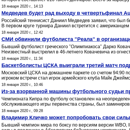
18 января 2020 г., 14:13
Медведев будет рад выходу в четвертьфинал Aus
Российский теннисист Даниил Медведев заявил, что был б
В первом круге турнира Даниил встретится с американцем
18 января 2020 г., 12:42
СМИ обвинили футболиста "Реала" в организац
Бывший футболист греческого "Олимпиакоса" Дарко Коваче
Неизвестный выстрелил в 46-летнего Ковачевича из огнест
18 января 2020 г., 11:34
Баскетболисты ЦСКА выиграли третий матч под
Московский ЦСКА на домашнем паркете со счетом 94:90 п
игроком встречи стал игрок армейского клуба Майк Джеймс
18 января 2020 г., 10:46
Из-за взорванной машины футбольного судьи п
Чемпионата Кипра по футболу остановлен на неопределенн
обслуживающего игры первенства страны, был заминирова
18 января 2020 г., 09:28
Владимир Кличко может попробовать свои силы
Бывший чемпион мира по боксу по версиям версии WBO, IB