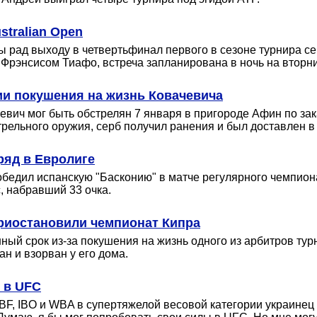
tralian Open
ы рад выходу в четвертьфинал первого в сезоне турнира с
 Фрэнсисом Тиафо, встреча запланирована в ночь на вторни
ии покушения на жизнь Ковачевича
вич мог быть обстрелян 7 января в пригороде Афин по зака
рельного оружия, серб получил ранения и был доставлен в
ряд в Евролиге
обедил испанскую "Басконию" в матче регулярного чемпио
, набравший 33 очка.
риостановили чемпионат Кипра
ый срок из-за покушения на жизнь одного из арбитров турн
н и взорван у его дома.
 в UFC
F, IBO и WBA в супертяжелой весовой категории украинец 