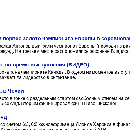
и первое золото чемпионата Европы в соревнова
лав Антонов выиграли чемпионат Европы (проходит в рамка
 секунд. На третьем месте расположились россияне Влади
лос во время выступления (ВИДЕО)
роката на чемпионате Канады. В одном из моментов выступ
захватила лидерство в ритм-танце.
а в Чехии
то в гонке с раздельным стартом свободным стилем на се
45 секунд. Вторым финишировал финн Пиво Нисканен.
ряд
 со счетом 6:3, 6:0 южноафриканца Ллойда Харриса в фина
у Андрей выиграл четыре турнира под эгидой АТР.