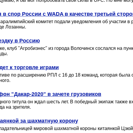
маю, я бы мог попробовать свои силы в UFC. Но мне могут
в спор России с WADA в качестве третьей стор
ралимпийский комитет подали уведомления об участии в
де Лозанны.
ездку в Россию
 клуб "Агробизнес" из города Волочинск сослался на пункт 
нды.
ет к торговле играми
тиве по расширению РПЛ с 16 до 18 команд, которая была 
ного.
он "Дакар-2020" в зачете грузовиков
дного титула он ждал шесть лет. В победный экипаж также 
а на зрителя.
таянкой за шахматную корону
ладательницей мировой шахматной короны китаянкой Цзюй 