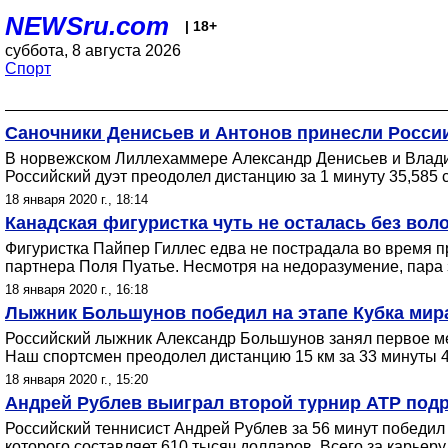
NEWSru.com
| 18+
суббота, 8 августа 2026
Спорт
Саночники Денисьев и Антонов принесли Росси
В норвежском Лиллехаммере Александр Денисьев и Владис
Российский дуэт преодолел дистанцию за 1 минуту 35,585
18 января 2020 г., 18:14
Канадская фигуристка чуть не осталась без во
Фигуристка Пайпер Гиллес едва не пострадала во время п
партнера Поля Пуатье. Несмотря на недоразумение, пара 
18 января 2020 г., 16:18
Лыжник Большунов победил на этапе Кубка мир
Российский лыжник Александр Большунов занял первое мес
Наш спортсмен преодолел дистанцию 15 км за 33 минуты 
18 января 2020 г., 15:20
Андрей Рублев выиграл второй турнир ATP под
Российский теннисист Андрей Рублев за 56 минут победил
которого составляет 610 тысяч долларов. Всего за карьер