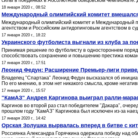
силы в поединках в Абсолютном бойцовском чемпионате. Ду
18 января 2020 г., 08:52
Международный олимпийский комитет вмешался 
Международный олимпийский комитет и Международный па
агентством и Российским антидопинговым агентством в су
17 января 2020 г., 18:22
Украинского футболиста выгнали из клуба за по
Принимая решение по футболисту в одностороннем порядке,
способствовать сохранению и повышению престижа кома
17 января 2020 г., 17:51
Леонид Федун: Расширение Премьер-лиги привед
Владелец "Спартака" Леонид Федун высказался об инициа
По его мнению, в этом нет никакого смысла, кроме негатив
17 января 2020 г., 15:57
"КамАЗ" Андрея Каргинова выиграл ралли-мараф
Каргинов во второй раз стал победителем "Дакара", очере
прошлом году "КамАЗ" Каргинова был исключен из-за наезд
17 января 2020 г., 14:42
Орская Золушка вырвалась вперед в битве с ки
Россиянка Александра Горячкина одержала победу над об