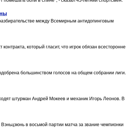
 помешать боли в спине", - сказал 43-летний спортсмен.
оны
 разбирательстве между Всемирным антидопинговым
контракта, который гласит, что игрок обязан всесторонне
одобрена большинством голосов на общем собрании лиги.
входят штурман Андрей Мокеев и механик Игорь Леонов. В
Вэньцзюнь в восьмой партии матча за звание чемпионки