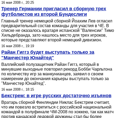
16 мая 2008 г., 20:25
Тренер Германии пригласил в сборную трех
футболистов из второй Бундеслиги
Главный тренер немецкой сборной Йоахим Лев огласил
предварительный состав команды для участия в ЧЕ. В
списке не оказалось вратаря испанской "Валенсии" Тимо
Хильдебранда, зато нашлось место для трех игроков,
которые представляют второй немецкий дивизион.
16 мая 2008 г., 19:19
Райан Гиггз будет выступать только за
"Манчестер Юнайтед"
Валлийский полузащитник Райан Гиггз, который в
минувшие выходные повторил рекорд Бобби Чарльтона
по количеству игр за манкунианцев, заявил о своем
намерении до окончания карьеры выступать только за
"Манчестер Юнайтед".
16 мая 2008 г., 18:15
Бекстрем: в игре русских достаточно изъянов
Вратарь сборной Финляндии Никлас Бекстрем считает,
что им повезло встретиться с российской национальной
командой в полуфинале ЧМ-2008 по хоккею, так как матч
против канадской ледовой дружины стал бы более