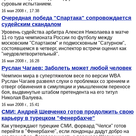
суровым испытанием.
16 мая 2008 г., 17:38
Очередная победа "Спартака" сопровождается
судейским скандалом
Уровень судейства арбитра Алексея Николаева в матче
11-го тура чемпионата России по футболу между
московским "Спартаком" и подмосковным "Сатурном",
состоявшемся в четверг, инспектор встречи оценил как
"неудовлетворительный".
16 мая 2008 г., 16:28
Руслан Чагаев: Заболеть может любой человек
Чемпион мира в супертяжелом весе по версии WBA
Руслан Чагаев развеял слухи о проблемах со зрением и
отверг обвинения в симуляции и умышленном переносе
боя, выдвинутые штабом претендента на его титул
Николая Валуева.
16 мая 2008 г., 15:41
СМИ: Андрей Шевченко готов продолжить свою
карьеру в турецком "Фенербахче"
Как утверждают турецкие СМИ, форвард "Челси" готов
перейти в "Фенербахче", если лондонцы дадут добро на