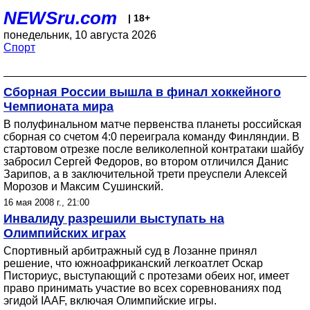
NEWSru.com
| 18+
понедельник, 10 августа 2026
Спорт
Сборная России вышла в финал хоккейного
Чемпионата мира
В полуфинальном матче первенства планеты российская
сборная со счетом 4:0 переиграла команду Финляндии. В
стартовом отрезке после великолепной контратаки шайбу
забросил Сергей Федоров, во втором отличился Данис
Зарипов, а в заключительной трети преуспели Алексей
Морозов и Максим Сушинский.
16 мая 2008 г., 21:00
Инвалиду разрешили выступать на
Олимпийских играх
Спортивный арбитражный суд в Лозанне принял
решение, что южноафриканский легкоатлет Оскар
Писториус, выступающий с протезами обеих ног, имеет
право принимать участие во всех соревнованиях под
эгидой IAAF, включая Олимпийские игры.