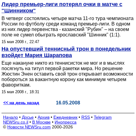
Лидер премьер-лиги потерял очки в матче с
"Шинником"
В четверг состоялись четыре матча 11-го тура чемпионата
России по футболу среди команд премьер-лиги. В одном
из них лидер первенства - казанский "Рубин" – на своем
поле не сумел обыграть ярославский "Шинник" (1:1).
15 мая 2008 г., 22:47
На опустевший теннисный трон в понедельник
взойдет Мария Шарапова
Еще накануне никто из теннисисток не мог и в мыслях
посягнуть на титул первой ракетки мира. Но решение
Жюстин Энен оставить свой трон открывает возможности
побороться за вакантную корону как минимум четырем
фавориткам.
15 мая 2008 г., 18:31
<< на день назад
16.05.2008
Начало
•
Досье
•
Архив
•
Ежедневник
•
RSS
•
Telegram
NEWSru.co.il
•
В Москве
•
Инопресса
©
Новости NEWSru.com
2000-2026