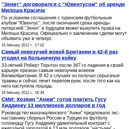
"Зенит" договорился с "Ювентусом" об аренде
Милоша Красича
По условиям соглашения с туринским футбольным
клубом "Ювентус", после окончания срока аренды
питерский "Зенит" в будущем может выкупить права на
Милоша Красича. Официально о заключении сделки могут
объявить уже в четверг.
16 february 2012 г., 17:02
Самый невезучий жокей Британии в 42-й раз
угодил на больничную койку
33-летний Роберт Торнтон после 367-го падения в своей
карьере признан самым невезучим жокеем
Великобритании. В 42-х случаях он получал серьезные
травмы и сейчас лечит перелом руки, после того как на
него наступила лошадь.
16 february 2012 г., 16:34
СМИ: Хозяин "Анжи" готов платить Гусу
Хиддинку 13 миллионов долларов в год
Руководство махачкалинского "Анжи" предложило экс-
наставнику сборных России и Турции по футболу
голландцу Гусу Хиддинку удивительный контракт с
ежегодной зарплатой в 13 млн долларов "чистыми" -