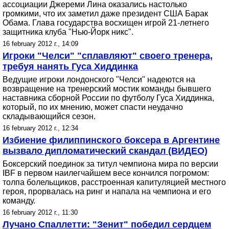
ассоциации Джереми Лина оказались настолько
громкими, что их заметил даже президент США Барак
Обама. Глава государства восхищен игрой 21-летнего
защитника клуба "Нью-Йорк никс".
16 february 2012 г., 14:09
Игроки "Челси" "сплавляют" своего тренера,
требуя нанять Гуса Хиддинка
Ведущие игроки лондонского "Челси" надеются на
возвращение на тренерский мостик команды бывшего
наставника сборной России по футболу Гуса Хиддинка,
который, по их мнению, может спасти неудачно
складывающийся сезон.
16 february 2012 г., 12:34
Избиение филиппинского боксера в Аргентине
вызвало дипломатический скандал (ВИДЕО)
Боксерский поединок за титул чемпиона мира по версии
IBF в первом наилегчайшем весе кончился погромом:
толпа болельщиков, расстроенная капитуляцией местного
героя, прорвалась на ринг и напала на чемпиона и его
команду.
16 february 2012 г., 11:30
Лучано Спаллетти: "Зенит" победил сердцем