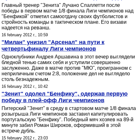
Главный тренер "Зенита" Лучано Спаллетти после
победы в первом матче 1/8 финала Лиги чемпионов над
"Бенфикой" отметил самоотдачу своих футболистов и
стройность команды в тактическом плане. Его визави
надеется на реванш.
16 february 2012 г., 10:59
"Милан" унизил "Арсенал" на пути к
четвертьфиналу Лиги чемпионов
Одноклубники Андрея Аршавина в этот вечер выглядели
бледной тенью самих себя и уступили совершенно
заслуженно. Даже в матче против "МЮ", проигранном с
неприличным счетом 2:8, положение дел не выглядело
столь безнадежным.
16 february 2012 г., 10:42
"Зенит" одолел "Бенфику", одержав первую
победу в плей-офф Лиги чемпионов
Питерский "Зенит" в среду в стартовом матче 1/8 финала
розыгрыша Лиги чемпионов заставил капитулировать
португальскую "Бенфику". Победный мяч хозяев на 89-й
минуте забил Роман Широков, оформивший в этой
встрече дубль.
15 february 2012 г., 23:03