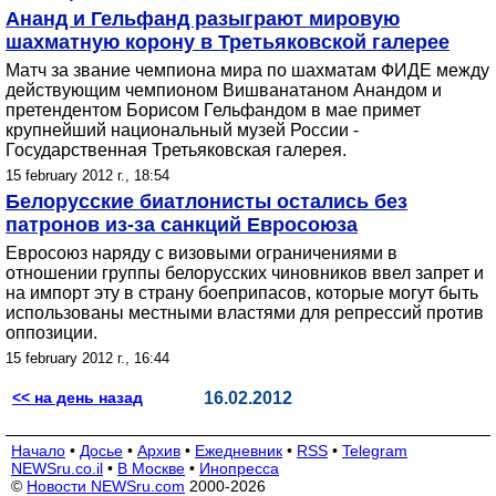
Ананд и Гельфанд разыграют мировую
шахматную корону в Третьяковской галерее
Матч за звание чемпиона мира по шахматам ФИДЕ между
действующим чемпионом Вишванатаном Анандом и
претендентом Борисом Гельфандом в мае примет
крупнейший национальный музей России -
Государственная Третьяковская галерея.
15 february 2012 г., 18:54
Белорусские биатлонисты остались без
патронов из-за санкций Евросоюза
Евросоюз наряду с визовыми ограничениями в
отношении группы белорусских чиновников ввел запрет и
на импорт эту в страну боеприпасов, которые могут быть
использованы местными властями для репрессий против
оппозиции.
15 february 2012 г., 16:44
<< на день назад
16.02.2012
Начало
•
Досье
•
Архив
•
Ежедневник
•
RSS
•
Telegram
NEWSru.co.il
•
В Москве
•
Инопресса
©
Новости NEWSru.com
2000-2026