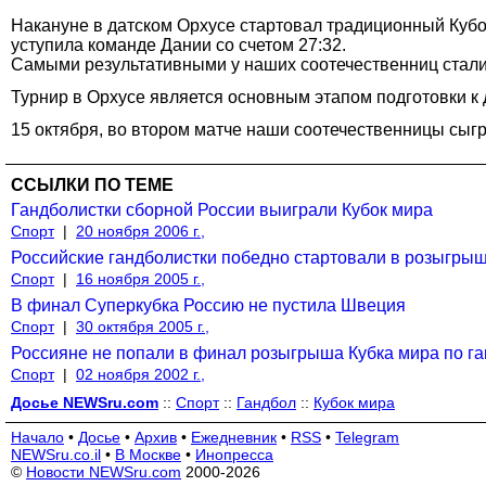
Накануне в датском Орхусе стартовал традиционный Кубо
уступила команде Дании со счетом 27:32.
Самыми результативными у наших соотечественниц стали 
Турнир в Орхусе является основным этапом подготовки к
15 октября, во втором матче наши соотечественницы сыгр
ССЫЛКИ ПО ТЕМЕ
Гандболистки сборной России выиграли Кубок мира
Спорт
|
20 ноября 2006 г.,
Российские гандболистки победно стартовали в розыгрыш
Спорт
|
16 ноября 2005 г.,
В финал Суперкубка Россию не пустила Швеция
Спорт
|
30 октября 2005 г.,
Россияне не попали в финал розыгрыша Кубка мира по г
Спорт
|
02 ноября 2002 г.,
Досье NEWSru.com
::
Спорт
::
Гандбол
::
Кубок мира
Начало
•
Досье
•
Архив
•
Ежедневник
•
RSS
•
Telegram
NEWSru.co.il
•
В Москве
•
Инопресса
©
Новости NEWSru.com
2000-2026