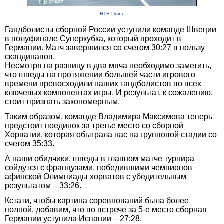
НТВ-Плюс
Гандболисты сборной России уступили команде Швеции
в полуфинале Суперкубка, который проходит в
Германии. Матч завершился со счетом 30:27 в пользу
скандинавов.
Несмотря на разницу в два мяча необходимо заметить,
что шведы на протяжении большей части игрового
времени превосходили наших гандболистов во всех
ключевых компонентах игры. И результат, к сожалению,
стоит признать закономерным.
Таким образом, команде Владимира Максимова теперь
предстоит поединок за третье место со сборной
Хорватии, которая обыграла нас на групповой стадии со
счетом 35:33.
А наши обидчики, шведы в главном матче турнира
сойдутся с французами, победившими чемпионов
афинской Олимпиады хорватов с убедительным
результатом – 33:26.
Кстати, чтобы картина соревнований была более
полной, добавим, что во встрече за 5-е место сборная
Германии уступила Испании – 27:28.