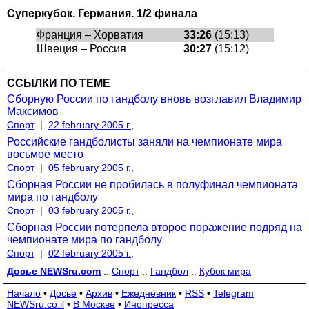
Суперкубок. Германия. 1/2 финала
Франция – Хорватия
33:26
(15:13)
Швеция – Россия
30:27
(15:12)
ССЫЛКИ ПО ТЕМЕ
Сборную России по гандболу вновь возглавил Владимир
Максимов
Спорт
|
22 february 2005 г.,
Российские гандболисты заняли на чемпионате мира
восьмое место
Спорт
|
05 february 2005 г.,
Сборная России не пробилась в полуфинал чемпионата
мира по гандболу
Спорт
|
03 february 2005 г.,
Сборная России потерпела второе поражение подряд на
чемпионате мира по гандболу
Спорт
|
02 february 2005 г.,
Досье NEWSru.com
::
Спорт
::
Гандбол
::
Кубок мира
Начало
•
Досье
•
Архив
•
Ежедневник
•
RSS
•
Telegram
NEWSru.co.il
•
В Москве
•
Инопресса