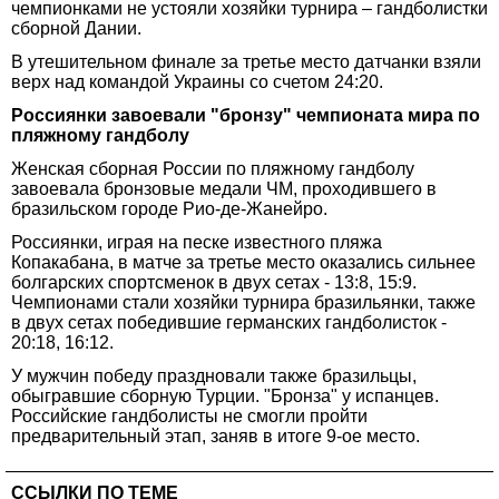
чемпионками не устояли хозяйки турнира – гандболистки
сборной Дании.
В утешительном финале за третье место датчанки взяли
верх над командой Украины со счетом 24:20.
Россиянки завоевали "бронзу" чемпионата мира по
пляжному гандболу
Женская сборная России по пляжному гандболу
завоевала бронзовые медали ЧМ, проходившего в
бразильском городе Рио-де-Жанейро.
Россиянки, играя на песке известного пляжа
Копакабана, в матче за третье место оказались сильнее
болгарских спортсменок в двух сетах - 13:8, 15:9.
Чемпионами стали хозяйки турнира бразильянки, также
в двух сетах победившие германских гандболисток -
20:18, 16:12.
У мужчин победу праздновали также бразильцы,
обыгравшие сборную Турции. "Бронза" у испанцев.
Российские гандболисты не смогли пройти
предварительный этап, заняв в итоге 9-ое место.
ССЫЛКИ ПО ТЕМЕ