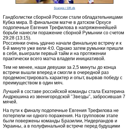
Scanpix / DR.dk
Гандболистки сборной России стали обладательницами
Кубка мира. В финальном матче в датском Орхусе
подопечные Евгения Трефилова в напряженнейшей
борьбе нанесли поражение сборной Румынии со счетом
29:28 (13:15).
Россиянки очень удачно начали финальную встречу и к
6-й минуте уже вели 4:0. Однако затем румынки пришли
в себя, выиграли первый тайм и на протяжении
практически всего матча владели инициативой.
Тем не менее, наши девушки за 2,5 минуты до конца
встречи вышли вперед и смогли в очередной раз
продемонстрировать характер и опыт, вырвав победу с
преимуществом в один мяч.
Лучшей в составе российской команды стала Екатерина
Андрюшина из звенигородской "Звезды", забросившая 7
мячей.
На пути к финалу подопечные Евгения Трефилова не
потерпели ни одного поражения. На групповом этапе
были повержены команды Бразилии, Нидерландов и
Украины, а в полуфинальной встрече перед будущими