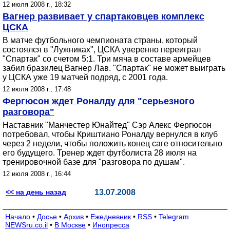
12 июля 2008 г., 18:32
Вагнер развивает у спартаковцев комплекс
ЦСКА
В матче футбольного чемпионата страны, который
состоялся в "Лужниках", ЦСКА уверенно переиграл
"Спартак" со счетом 5:1. Три мяча в составе армейцев
забил бразилец Вагнер Лав. "Спартак" не может выиграть
у ЦСКА уже 19 матчей подряд, с 2001 года.
12 июля 2008 г., 17:48
Фергюсон ждет Роналду для "серьезного
разговора"
Наставник "Манчестер Юнайтед" Сэр Алекс Фергюсон
потребовал, чтобы Криштиано Роналду вернулся в клуб
через 2 недели, чтобы положить конец саге относительно
его будущего. Тренер ждет футболиста 28 июля на
тренировочной базе для "разговора по душам".
12 июля 2008 г., 16:44
<< на день назад
13.07.2008
Начало
•
Досье
•
Архив
•
Ежедневник
•
RSS
•
Telegram
NEWSru.co.il
•
В Москве
•
Инопресса