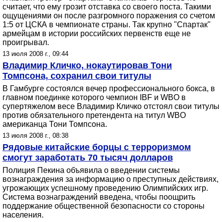
считает, что ему грозит отставка со своего поста. Такими
ощущениями он после разгромного поражения со счетом
1:5 от ЦСКА в чемпионате страны. Так крупно "Спартак"
армейцам в истории российских первенств еще не
проигрывал.
13 июля 2008 г., 09:44
Владимир Кличко, нокаутировав Тони
Томпсона, сохранил свои титулы
В Гамбурге состоялся вечер профессионального бокса, в
главном поединке которого чемпион IBF и WBO в
супертяжелом весе Владимир Кличко отстоял свои титулы
против обязательного претендента на титул WBO
американца Тони Томпсона.
13 июля 2008 г., 08:38
Рядовые китайские борцы с терроризмом
смогут заработать 70 тысяч долларов
Полиция Пекина объявила о введении системы
вознаграждения за информацию о преступных действиях,
угрожающих успешному проведению Олимпийских игр.
Система вознаграждений введена, чтобы поощрить
поддержание общественной безопасности со стороны
населения.