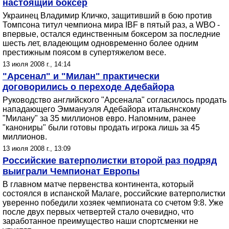
настоящий боксер
Украинец Владимир Кличко, защитивший в бою против
Томпсона титул чемпиона мира IBF в пятый раз, а WBО -
впервые, остался единственным боксером за последние
шесть лет, владеющим одновременно более одним
престижным поясом в супертяжелом весе.
13 июля 2008 г., 14:14
"Арсенал" и "Милан" практически
договорились о переходе Адебайора
Руководство английского "Арсенала" согласилось продать
нападающего Эммануэля Адебайора итальянскому
"Милану" за 35 миллионов евро. Напомним, ранее
"канониры" были готовы продать игрока лишь за 45
миллионов.
13 июля 2008 г., 13:09
Российские ватерполистки второй раз подряд
выиграли Чемпионат Европы
В главном матче первенства континента, который
состоялся в испанской Малаге, российские ватерполистки
уверенно победили хозяек чемпионата со счетом 9:8. Уже
после двух первых четвертей стало очевидно, что
заработанное преимущество наши спортсменки не