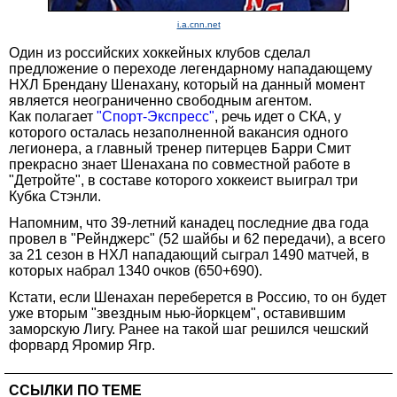
i.a.cnn.net
Один из российских хоккейных клубов сделал
предложение о переходе легендарному нападающему
НХЛ Брендану Шенахану, который на данный момент
является неограниченно свободным агентом.
Как полагает
"Спорт-Экспресс"
, речь идет о СКА, у
которого осталась незаполненной вакансия одного
легионера, а главный тренер питерцев Барри Смит
прекрасно знает Шенахана по совместной работе в
"Детройте", в составе которого хоккеист выиграл три
Кубка Стэнли.
Напомним, что 39-летний канадец последние два года
провел в "Рейнджерс" (52 шайбы и 62 передачи), а всего
за 21 сезон в НХЛ нападающий сыграл 1490 матчей, в
которых набрал 1340 очков (650+690).
Кстати, если Шенахан переберется в Россию, то он будет
уже вторым "звездным нью-йоркцем", оставившим
заморскую Лигу. Ранее на такой шаг решился чешский
форвард Яромир Ягр.
ССЫЛКИ ПО ТЕМЕ