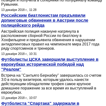
позиции и получила в соперники по полуфиналу команду
Румынии.
13 декабря 2018 г., 11:28
Российским биатлонистам предъявили
допинговые обвинения в Австрии после
полицейского рейда
Австрийская полиция накануне нагрянула в
расположение сборной России по биатлону в
Хохфильцене и предъявила обвинения в нарушении
антидопинговых правил на чемпионате мира 2017 года
ряду спортсменов и тренеров.
13 декабря 2018 г., 10:31
Футболисты ЦСКА завершили выступление в
еврокубках исторической победой над
"Реалом"
Встреча на "Сантьяго Бернабеу" завершилась со счетом
3:0 в пользу визитеров, которым удалось нанести
действующим обладателям трофея самое крупное
домашнее поражение за все время их выступлений в
еврокубках.
13 декабря 2018 г., 10:07
Футболиста "Спартака" задержали в