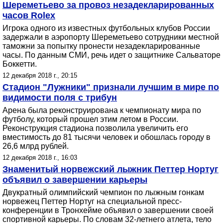
Шереметьево за провоз незадекларированных
часов Rolex
Игрока одного из известных футбольных клубов России
задержали в аэропорту Шереметьево сотрудники местной
таможни за попытку пронести незадекларированные
часы. По данным СМИ, речь идет о защитнике Сальваторе
Боккетти.
12 декабря 2018 г., 20:15
Стадион "Лужники" признали лучшим в мире по
видимости поля с трибун
Арена была реконструирована к чемпионату мира по
футболу, который прошел этим летом в России.
Реконструкция стадиона позволила увеличить его
вместимость до 81 тысячи человек и обошлась городу в
26,6 млрд рублей.
12 декабря 2018 г., 16:03
Знаменитый норвежский лыжник Петтер Нортуг
объявил о завершении карьеры
Двукратный олимпийский чемпион по лыжным гонкам
норвежец Петтер Нортуг на специальной пресс-
конференции в Тронхейме объявил о завершении своей
спортивной карьеры. По словам 32-летнего атлета, тело