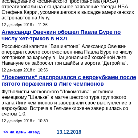
исследованию космического пространства (NASA)
отреагировали на скандальное заявление звезды НБА
Стефена Карри, усомнившегося в высадке американских
астронавтов на Луну.
12 декабря 2018 г., 11:36
Александр Овечкин обошел Павла Буре по
числу хет-триков в НХЛ
Российский капитан "Вашингтона" Александр Овечкин
опередил своего соотечественника Павла Буре по числу
хет-триков за карьеру в Национальной хоккейной лиге.
Накануне он забросил три шайбы в ворота "Детройта".
12 декабря 2018 г., 10:56
"Локомотив" распрощался с еврокубками после
пятого поражения в Лиге чемпионов
Футболисты московского "Локомотива" уступили
немецкому "Шальке" в матче шестого тура группового
этапа Лиги чемпионов и завершили свое выступление в
еврокубках. Встреча в Гельзенкирхене завершилась со
счетом 1:0.
12 декабря 2018 г., 10:30
<< на день назад
13.12.2018