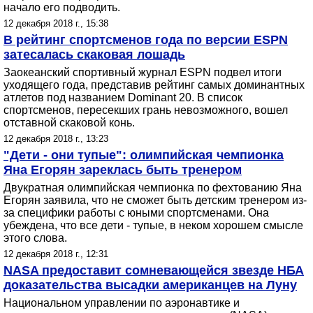
начало его подводить.
12 декабря 2018 г., 15:38
В рейтинг спортсменов года по версии ESPN
затесалась скаковая лошадь
Заокеанский спортивный журнал ESPN подвел итоги
уходящего года, представив рейтинг самых доминантных
атлетов под названием Dominant 20. В список
спортсменов, пересекших грань невозможного, вошел
отставной скаковой конь.
12 декабря 2018 г., 13:23
"Дети - они тупые": олимпийская чемпионка
Яна Егорян зареклась быть тренером
Двукратная олимпийская чемпионка по фехтованию Яна
Егорян заявила, что не сможет быть детским тренером из-
за специфики работы с юными спортсменами. Она
убеждена, что все дети - тупые, в неком хорошем смысле
этого слова.
12 декабря 2018 г., 12:31
NASA предоставит сомневающейся звезде НБА
доказательства высадки американцев на Луну
Национальном управлении по аэронавтике и